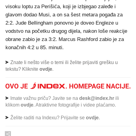
visoku loptu za Perišića, koji je izbjegao zaleđe i
glavom dodao Musi, a on sa šest metara pogađa za
2:2. Jude Bellingham ponovno je doveo Engleze u
vodstvo na početku drugog dijela, nakon loše reakcije
obrane zabio je za 3:2. Marcus Rashford zabio je za
konačnih 4:2 u 85. minuti.
Znate li nešto više o temi ili želite prijaviti grešku u
tekstu? Kliknite
ovdje
.
Imate važnu priču? Javite se na
desk@index.hr
ili
klikom
ovdje
. Atraktivne fotografije i videe plaćamo.
Želite raditi na Indexu? Prijavite se
ovdje
.