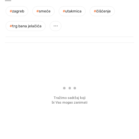
#
zagreb
#
smeće
#
utakmica
#
čišćenje
#
trg bana jelačića
PROČITAJTE JOŠ
Što povezuje Lexus i
Mokri prsti, kruh i paštet
legendarnog Ponyja?
ritual koji nikad nismo p