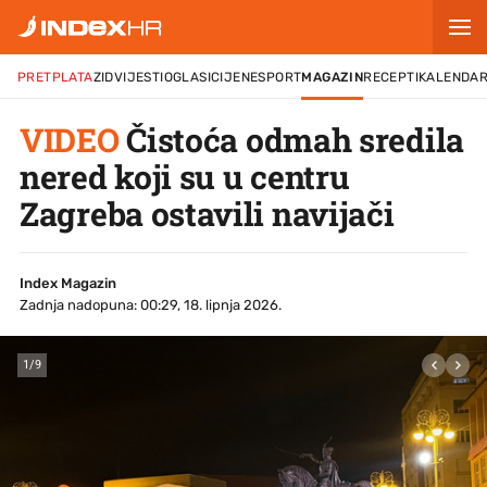
PRETPLATA
ZID
VIJESTI
OGLASI
CIJENE
SPORT
MAGAZIN
RECEPTI
KALENDA
VIDEO
Čistoća odmah sredila
nered koji su u centru
Zagreba ostavili navijači
Index Magazin
Zadnja nadopuna: 00:29, 18. lipnja 2026.
1
/
9