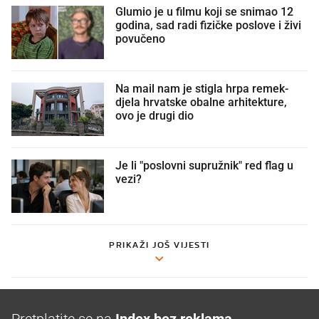
Glumio je u filmu koji se snimao 12
godina, sad radi fizičke poslove i živi
povučeno
Na mail nam je stigla hrpa remek-
djela hrvatske obalne arhitekture,
ovo je drugi dio
Je li "poslovni supružnik" red flag u
vezi?
PRIKAŽI JOŠ VIJESTI
Pretplatite se na
Index bez reklama