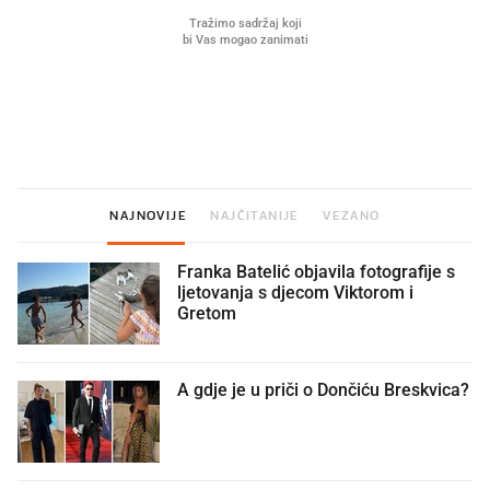
Što povezuje Lexus i
Mokri prsti, kruh i paštet
legendarnog Ponyja?
ritual koji nikad nismo p
NAJNOVIJE
NAJČITANIJE
VEZANO
Franka Batelić objavila fotografije s
ljetovanja s djecom Viktorom i
Gretom
A gdje je u priči o Dončiću Breskvica?