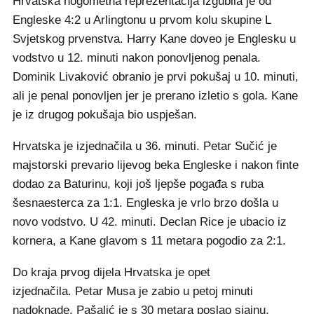
Hrvatska nogometna reprezentacija izgubila je od
Engleske 4:2 u Arlingtonu u prvom kolu skupine L
Svjetskog prvenstva. Harry Kane doveo je Englesku u
vodstvo u 12. minuti nakon ponovljenog penala.
Dominik Livaković obranio je prvi pokušaj u 10. minuti,
ali je penal ponovljen jer je prerano izletio s gola. Kane
je iz drugog pokušaja bio uspješan.
Hrvatska je izjednačila u 36. minuti. Petar Sučić je
majstorski prevario lijevog beka Engleske i nakon finte
dodao za Baturinu, koji još ljepše pogađa s ruba
šesnaesterca za 1:1. Engleska je vrlo brzo došla u
novo vodstvo. U 42. minuti. Declan Rice je ubacio iz
kornera, a Kane glavom s 11 metara pogodio za 2:1.
Do kraja prvog dijela Hrvatska je opet
izjednačila. Petar Musa je zabio u petoj minuti
nadoknade. Pašalić je s 30 metara poslao sjajnu,