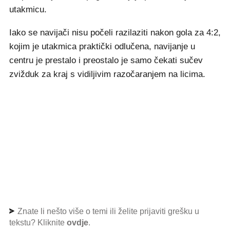
utakmicu.
Iako se navijači nisu počeli razilaziti nakon gola za 4:2,
kojim je utakmica praktički odlučena, navijanje u
centru je prestalo i preostalo je samo čekati sučev
zvižduk za kraj s vidiljivim razočaranjem na licima.
Znate li nešto više o temi ili želite prijaviti grešku u
tekstu? Kliknite
ovdje
.