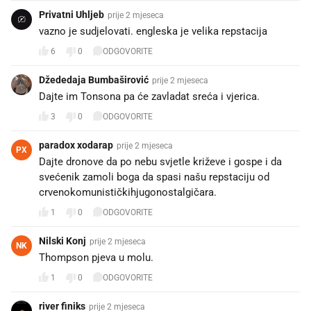
Privatni Uhljeb
prije 2 mjeseca
vazno je sudjelovati. engleska je velika repstacija
6
0
ODGOVORITE
Džededaja Bumbaširović
prije 2 mjeseca
Dajte im Tonsona pa će zavladat sreća i vjerica.
3
0
ODGOVORITE
paradox xodarap
prije 2 mjeseca
PX
Dajte dronove da po nebu svjetle križeve i gospe i da
svećenik zamoli boga da spasi našu repstaciju od
crvenokomunističkihjugonostalgičara.
1
0
ODGOVORITE
Nilski Konj
prije 2 mjeseca
NK
Thompson pjeva u molu.
1
0
ODGOVORITE
river finiks
prije 2 mjeseca