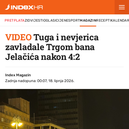
PRETPLATA
ZID
VIJESTI
OGLASI
CIJENE
SPORT
MAGAZIN
RECEPTI
KALENDA
VIDEO
Tuga i nevjerica
zavladale Trgom bana
Jelačića nakon 4:2
Index Magazin
Zadnja nadopuna: 00:07, 18. lipnja 2026.