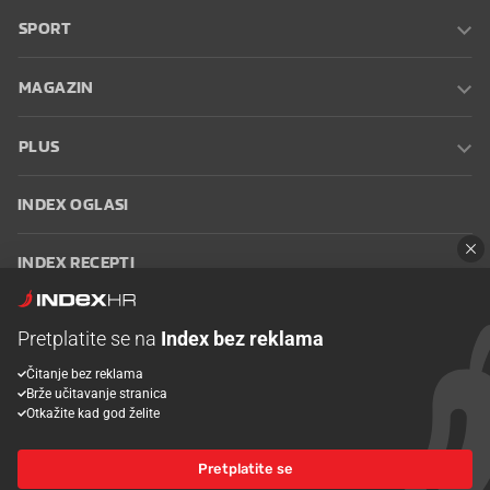
SPORT
MAGAZIN
PLUS
INDEX OGLASI
INDEX RECEPTI
INFO
Pretplatite se na
Index bez reklama
Čitanje bez reklama
Oglašavanje
Zaposli se na Indexu
Kontakt
Impressum
Uvjeti
Brže učitavanje stranica
korištenja
Postavke kolačića
Otkažite kad god želite
Pretplatite se