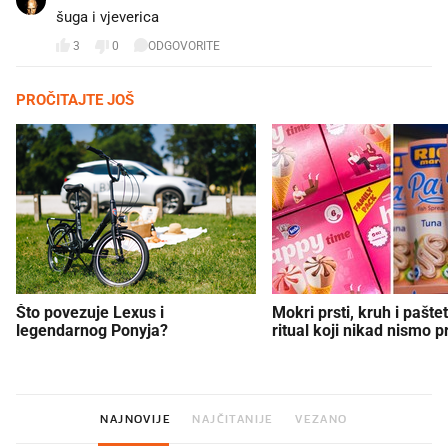
šuga i vjeverica
3
0
ODGOVORITE
PROČITAJTE JOŠ
Što povezuje Lexus i
Mokri prsti, kruh i paštet
legendarnog Ponyja?
ritual koji nikad nismo p
NAJNOVIJE
NAJČITANIJE
VEZANO