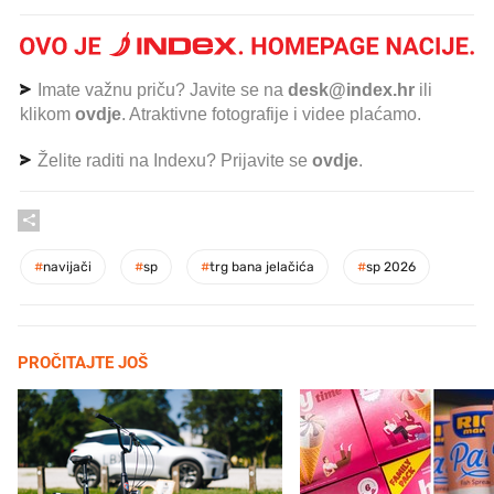
Imate važnu priču? Javite se na
desk@index.hr
ili
klikom
ovdje
. Atraktivne fotografije i videe plaćamo.
Želite raditi na Indexu? Prijavite se
ovdje
.
#
navijači
#
sp
#
trg bana jelačića
#
sp 2026
PROČITAJTE JOŠ