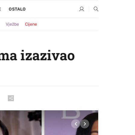
E
OSTALO
Vježbe
Cijene
ama izazivao