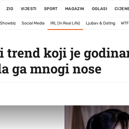
ZID
VIJESTI
SPORT
MAGAZIN
OGLASI
CIJEN
& Showbiz
Social Media
IRL (In Real Life)
Ljubav & Dating
WTF
i trend koji je godin
da ga mnogi nose