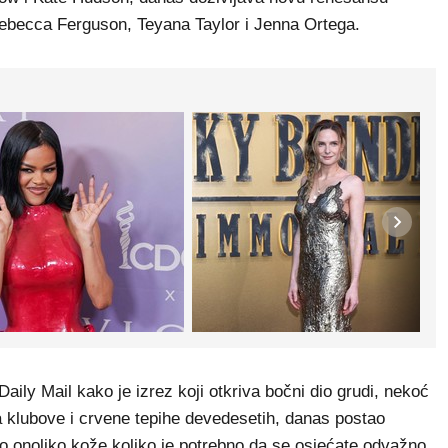
ebecca Ferguson, Teyana Taylor i Jenna Ortega.
 Daily Mail kako je izrez koji otkriva bočni dio grudi, nekoć
 klubove i crvene tepihe devedesetih, danas postao
 onoliko kože koliko je potrebno da se osjećate odvažno,