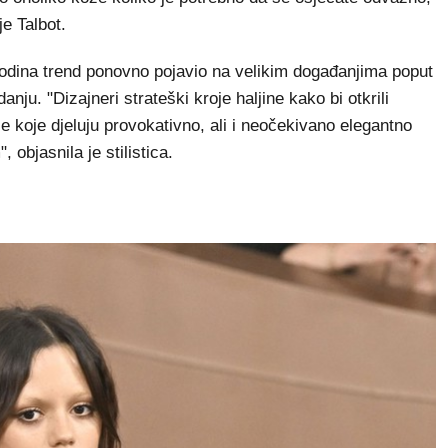
je Talbot.
godina trend ponovno pojavio na velikim događanjima poput
anju. "Dizajneri strateški kroje haljine kako bi otkrili
e koje djeluju provokativno, ali i neočekivano elegantno
bjasnila je stilistica.