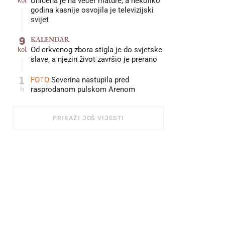
Uhićena je na večer mature, a nekoliko
godina kasnije osvojila je televizijski
svijet
9
KALENDAR
kol
Od crkvenog zbora stigla je do svjetske
slave, a njezin život završio je prerano
1
FOTO
Severina nastupila pred
h
rasprodanom pulskom Arenom
PRIKAŽI JOŠ VIJESTI