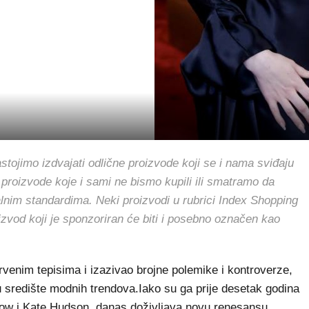
jimo izdvajati odlične proizvode koji se i nama sviđaju
 proizvode koje i sami ne bismo kupili ili smatramo da
alnim standardima. Neki proizvodi u rubrici Index Shopping
oizvod koji je sponzoriran će biti i posebno označen kao
venim tepisima i izazivao brojne polemike i kontroverze,
 središte modnih trendova.Iako su ga prije desetak godina
row i Kate Hudson, danas doživljava novu renesansu