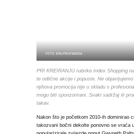
FOTO: EPA/PROFIMEDIA
PRI KREIRANJU rubrike Index Shopping nasto
te odlične akcije i popuste. Ne objavljujemo
njihova promocija nije u skladu s profesion
mogu biti sponzorirani. Svaki sadržaj ili pr
takav.
Nakon što je početkom 2010-ih dominirao cr
takozvani bočni dekolte ponovno se vraća u
popularizirale zvijezde poput Gwyneth Palt