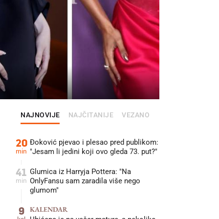
NAJNOVIJE
NAJČITANIJE
VEZANO
20
Đoković pjevao i plesao pred publikom:
min
"Jesam li jedini koji ovo gleda 73. put?"
41
Glumica iz Harryja Pottera: "Na
min
OnlyFansu sam zaradila više nego
glumom"
9
KALENDAR
kol