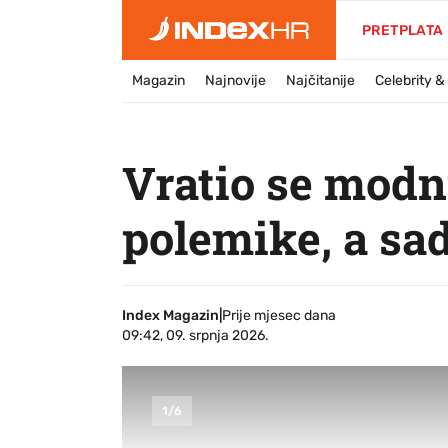
PRETPLATA
Magazin
Najnovije
Najčitanije
Celebrity 
Vratio se modn
polemike, a sa
Index Magazin
|
Prije mjesec dana
09:42, 09. srpnja 2026.
1
/
6