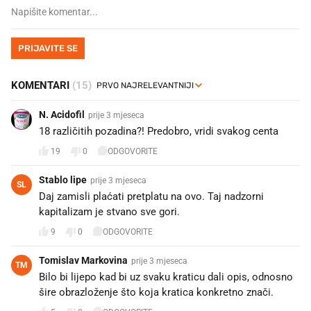
PRIJAVITE SE
KOMENTARI
(15)
N. Acidofil
prije 3 mjeseca
18 različitih pozadina?! Predobro, vridi svakog centa
19
0
ODGOVORITE
Stablo lipe
prije 3 mjeseca
SL
Daj zamisli plaćati pretplatu na ovo. Taj nadzorni
kapitalizam je stvano sve gori.
9
0
ODGOVORITE
Tomislav Markovina
prije 3 mjeseca
TM
Bilo bi lijepo kad bi uz svaku kraticu dali opis, odnosno
šire obrazloženje što koja kratica konkretno znači.