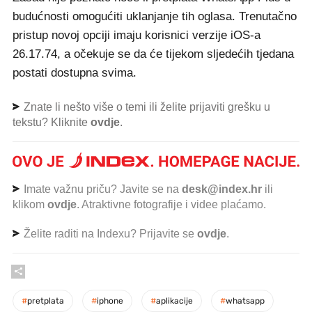
budućnosti omogućiti uklanjanje tih oglasa. Trenutačno
pristup novoj opciji imaju korisnici verzije iOS-a
26.17.74, a očekuje se da će tijekom sljedećih tjedana
postati dostupna svima.
Znate li nešto više o temi ili želite prijaviti grešku u
tekstu? Kliknite
ovdje
.
Imate važnu priču? Javite se na
desk@index.hr
ili
klikom
ovdje
. Atraktivne fotografije i videe plaćamo.
Želite raditi na Indexu? Prijavite se
ovdje
.
#
pretplata
#
iphone
#
aplikacije
#
whatsapp