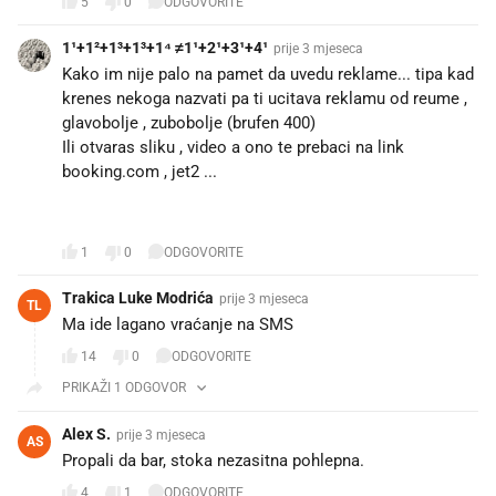
5
0
ODGOVORITE
1¹+1²+1³+1³+1⁴ ≠1¹+2¹+3¹+4¹
prije 3 mjeseca
Kako im nije palo na pamet da uvedu reklame... tipa kad
krenes nekoga nazvati pa ti ucitava reklamu od reume ,
glavobolje , zubobolje (brufen 400)
Ili otvaras sliku , video a ono te prebaci na link
booking.com , jet2 ...
🤣🤣🤣🤣
1
0
ODGOVORITE
Trakica Luke Modrića
prije 3 mjeseca
TL
Ma ide lagano vraćanje na SMS
14
0
ODGOVORITE
PRIKAŽI 1 ODGOVOR
Alex S.
prije 3 mjeseca
AS
Propali da bar, stoka nezasitna pohlepna.
4
1
ODGOVORITE