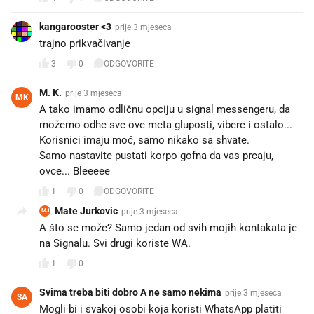
kangarooster <3
prije 3 mjeseca
trajno prikvačivanje
3
0
ODGOVORITE
M. K.
prije 3 mjeseca
MK
A tako imamo odličnu opciju u signal messengeru, da
možemo odhe sve ove meta gluposti, vibere i ostalo...
Korisnici imaju moć, samo nikako sa shvate.
Samo nastavite pustati korpo gofna da vas prcaju,
ovce... Bleeeee
1
0
ODGOVORITE
Mate Jurkovic
prije 3 mjeseca
MJ
A što se može? Samo jedan od svih mojih kontakata je
na Signalu. Svi drugi koriste WA.
1
0
Svima treba biti dobro A ne samo nekima
prije 3 mjeseca
SA
Mogli bi i svakoj osobi koja koristi WhatsApp platiti