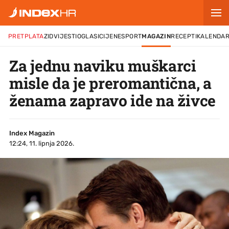
PRETPLATA
ZID
VIJESTI
OGLASI
CIJENE
SPORT
MAGAZIN
RECEPTI
KALENDA
Za jednu naviku muškarci
misle da je preromantična, a
ženama zapravo ide na živce
Index Magazin
12:24, 11. lipnja 2026.