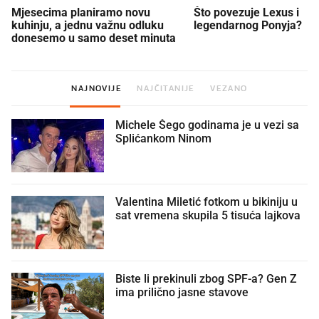
Mjesecima planiramo novu
Što povezuje Lexus i
kuhinju, a jednu važnu odluku
legendarnog Ponyja?
donesemo u samo deset minuta
NAJNOVIJE
NAJČITANIJE
VEZANO
Michele Šego godinama je u vezi sa
Splićankom Ninom
Valentina Miletić fotkom u bikiniju u
sat vremena skupila 5 tisuća lajkova
Biste li prekinuli zbog SPF-a? Gen Z
ima prilično jasne stavove