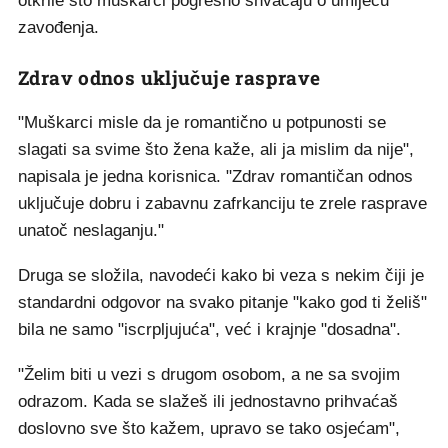
otkrile što muškarci pogrešno shvaćaju o umijeću
zavođenja.
Zdrav odnos uključuje rasprave
"Muškarci misle da je romantično u potpunosti se
slagati sa svime što žena kaže, ali ja mislim da nije",
napisala je jedna korisnica. "Zdrav romantičan odnos
uključuje dobru i zabavnu zafrkanciju te zrele rasprave
unatoč neslaganju."
Druga se složila, navodeći kako bi veza s nekim čiji je
standardni odgovor na svako pitanje "kako god ti želiš"
bila ne samo "iscrpljujuća", već i krajnje "dosadna".
"Želim biti u vezi s drugom osobom, a ne sa svojim
odrazom. Kada se slažeš ili jednostavno prihvaćaš
doslovno sve što kažem, upravo se tako osjećam",