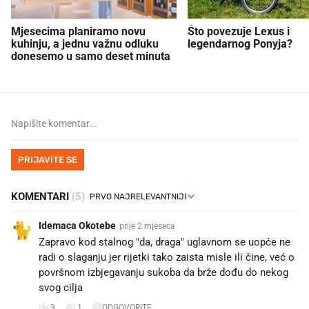
Mjesecima planiramo novu
Što povezuje Lexus i
kuhinju, a jednu važnu odluku
legendarnog Ponyja?
donesemo u samo deset minuta
PRIJAVITE SE
KOMENTARI
(5)
Idemaca Okotebe
prije 2 mjeseca
Zapravo kod stalnog "da, draga" uglavnom se uopće ne
radi o slaganju jer rijetki tako zaista misle ili čine, već o
površnom izbjegavanju sukoba da brže dođu do nekog
svog cilja
3
1
ODGOVORITE