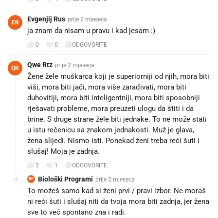
Evgenjij Rus
prije 2 mjeseca
ER
ja znam da nisam u pravu i kad jesam :)
0
0
ODGOVORITE
Qwe Rtz
prije 2 mjeseca
QR
Žene žele muškarca koji je superiorniji od njih, mora biti
viši, mora biti jači, mora više zarađivati, mora biti
duhovitiji, mora biti inteligentniji, mora biti sposobniji
rješavati probleme, mora preuzeti ulogu da štiti i da
brine. S druge strane žele biti jednake. To ne može stati
u istu rečenicu sa znakom jednakosti. Muž je glava,
žena slijedi. Nismo isti. Ponekad ženi treba reći šuti i
slušaj! Moja je zadnja.
2
1
ODGOVORITE
Biološki Programi
prije 2 mjeseca
BP
To možeš samo kad si ženi prvi / pravi izbor. Ne moraš
ni reći šuti i slušaj niti da tvoja mora biti zadnja, jer žena
sve to već spontano zna i radi.