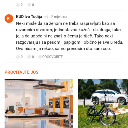
2
0
KUD Ivo Tudija
prije 2 mjeseca
KI
Neki misle da sa ženom ne treba raspravljati kao sa
razumnim stvorom; jednostavno kažeš - da, draga, tako
je, a da uopće ni ne znaš o čemu je riječ. Tako neki
razgovaraju i sa pesom i papigom i obično je sve u redu.
Ovo nisam ja rekao, samo prenosim što sam čuo.
2
0
ODGOVORITE
PROČITAJTE JOŠ