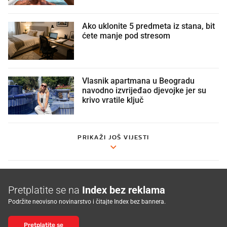
Ako uklonite 5 predmeta iz stana, bit
ćete manje pod stresom
Vlasnik apartmana u Beogradu
navodno izvrijeđao djevojke jer su
krivo vratile ključ
PRIKAŽI JOŠ VIJESTI
Pretplatite se na
Index bez reklama
Podržite neovisno novinarstvo i čitajte Index bez bannera.
Pretplatite se