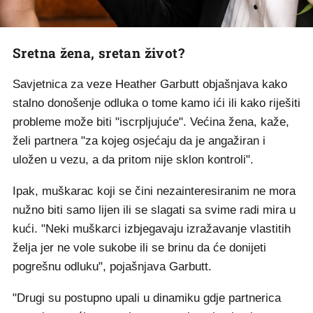
Sretna žena, sretan život?
Savjetnica za veze Heather Garbutt objašnjava kako
stalno donošenje odluka o tome kamo ići ili kako riješiti
probleme može biti "iscrpljujuće". Većina žena, kaže,
želi partnera "za kojeg osjećaju da je angažiran i
uložen u vezu, a da pritom nije sklon kontroli".
Ipak, muškarac koji se čini nezainteresiranim ne mora
nužno biti samo lijen ili se slagati sa svime radi mira u
kući. "Neki muškarci izbjegavaju izražavanje vlastitih
želja jer ne vole sukobe ili se brinu da će donijeti
pogrešnu odluku", pojašnjava Garbutt.
"Drugi su postupno upali u dinamiku gdje partnerica