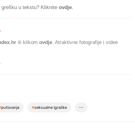
ti grešku u tekstu? Kliknite
ovdje
.
.
57.909
ČITATELJA DANAS.
dex.hr
ili klikom
ovdje
. Atraktivne fotografije i videe
.
#
putovanja
#
seksualne igračke