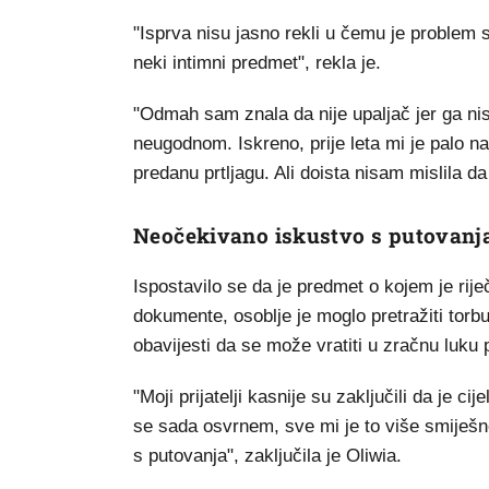
"Isprva nisu jasno rekli u čemu je problem 
neki intimni predmet", rekla je.
"Odmah sam znala da nije upaljač jer ga nisa
neugodnom. Iskreno, prije leta mi je palo na
predanu prtljagu. Ali doista nisam mislila da
Neočekivano iskustvo s putovanj
Ispostavilo se da je predmet o kojem je rije
dokumente, osoblje je moglo pretražiti torbu
obavijesti da se može vratiti u zračnu luku p
"Moji prijatelji kasnije su zaključili da je c
se sada osvrnem, sve mi je to više smiješn
s putovanja", zaključila je Oliwia.