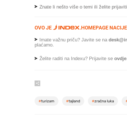
Znate li nešto više o temi ili želite prijavi
OVO JE
.
HOMEPAGE NACIJE
Imate važnu priču? Javite se na
desk@in
plaćamo.
Želite raditi na Indexu? Prijavite se
ovdje
#
turizam
#
tajland
#
zračna luka