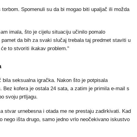
s torbom. Spomenuli su da bi mogao biti upaljač ili možda
m imala, što je cijelu situaciju učinilo pomalo
 pamet da bih za svaki slučaj trebala taj predmet staviti u
 će to stvoriti ikakav problem."
a
č bila seksualna igračka. Nakon što je potpisala
. Bez kofera je ostala 24 sata, a zatim je primila e-mail s
o svoju prtljagu.
ijela stvar urnebesna i otada me ne prestaju zadirkivati. Kad
o nego išta drugo, samo jedno vrlo neočekivano iskustvo