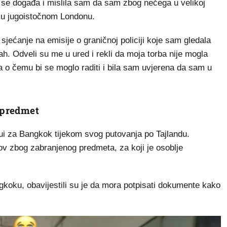
 se događa i mislila sam da sam zbog nečega u velikoj
a u jugoistočnom Londonu.
a sjećanje na emisije o graničnoj policiji koje sam gledala
h. Odveli su me u ured i rekli da moja torba nije mogla
a o čemu bi se moglo raditi i bila sam uvjerena da sam u
i predmet
mui za Bangkok tijekom svog putovanja po Tajlandu.
ov zbog zabranjenog predmeta, za koji je osoblje
ngkoku, obavijestili su je da mora potpisati dokumente kako