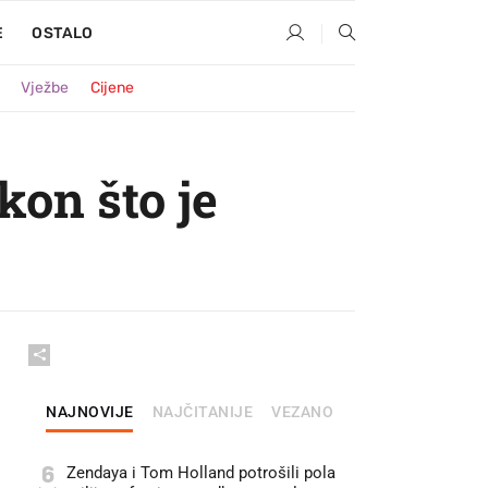
E
OSTALO
Vježbe
Cijene
akon što je
NAJNOVIJE
NAJČITANIJE
VEZANO
6
Zendaya i Tom Holland potrošili pola