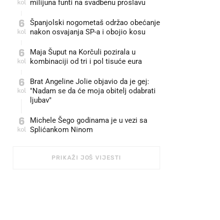
kol
milijuna funti na svadbenu proslavu
6
Španjolski nogometaš održao obećanje
kol
nakon osvajanja SP-a i obojio kosu
6
Maja Šuput na Korčuli pozirala u
kol
kombinaciji od tri i pol tisuće eura
6
Brat Angeline Jolie objavio da je gej:
kol
"Nadam se da će moja obitelj odabrati
ljubav"
6
Michele Šego godinama je u vezi sa
kol
Splićankom Ninom
PRIKAŽI JOŠ VIJESTI