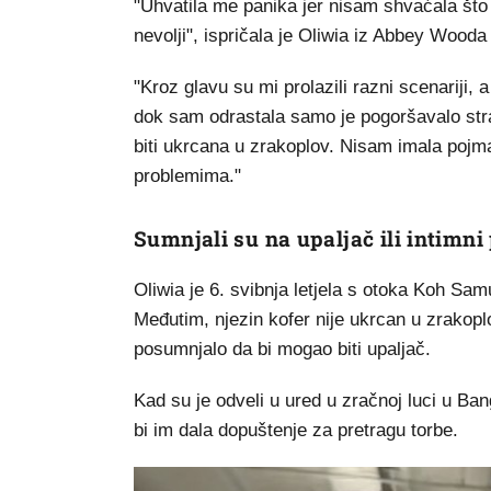
"Uhvatila me panika jer nisam shvaćala što
nevolji", ispričala je Oliwia iz Abbey Wood
"Kroz glavu su mi prolazili razni scenariji, 
dok sam odrastala samo je pogoršavalo stra
biti ukrcana u zrakoplov. Nisam imala pojm
problemima."
Sumnjali su na upaljač ili intimn
Oliwia je 6. svibnja letjela s otoka Koh Sa
Međutim, njezin kofer nije ukrcan u zrakopl
posumnjalo da bi mogao biti upaljač.
Kad su je odveli u ured u zračnoj luci u Ba
bi im dala dopuštenje za pretragu torbe.