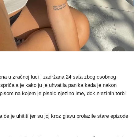
jena u zračnoj luci i zadržana 24 sata zbog osobnog
ispričala je kako ju je uhvatila panika kada je nakon
tpisom na kojem je pisalo njezino ime, dok njezinih torbi
 će je uhititi jer su joj kroz glavu prolazile stare epizode