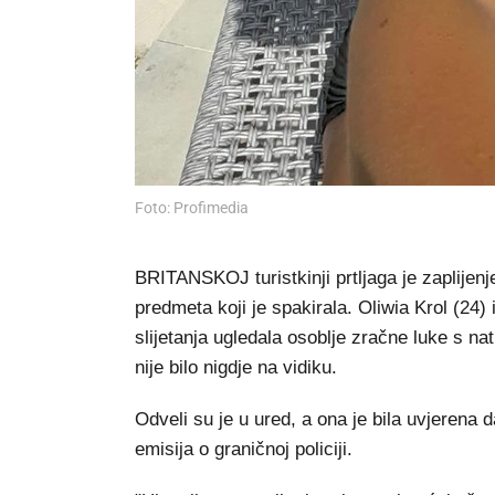
Foto: Profimedia
BRITANSKOJ turistkinji prtljaga je zaplijen
predmeta koji je spakirala. Oliwia Krol (24) 
slijetanja ugledala osoblje zračne luke s na
nije bilo nigdje na vidiku.
Odveli su je u ured, a ona je bila uvjerena da
emisija o graničnoj policiji.