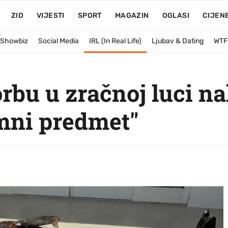
ZID
VIJESTI
SPORT
MAGAZIN
OGLASI
CIJEN
& Showbiz
Social Media
IRL (In Real Life)
Ljubav & Dating
WTF
torbu u zračnoj luci n
imni predmet"