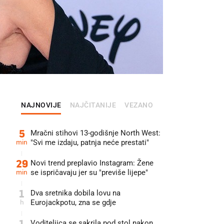
NAJNOVIJE
NAJČITANIJE
VEZANO
5
Mračni stihovi 13-godišnje North West:
min
"Svi me izdaju, patnja neće prestati"
29
Novi trend preplavio Instagram: Žene
min
se ispričavaju jer su "previše lijepe"
1
Dva sretnika dobila lovu na
h
Eurojackpotu, zna se gdje
1
Voditeljica se sakrila pod stol nakon