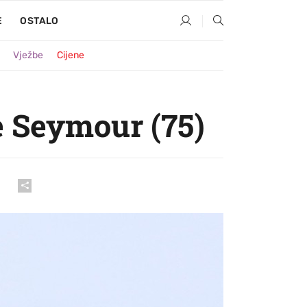
E
OSTALO
Vježbe
Cijene
e Seymour (75)