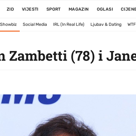
ZID
VIJESTI
SPORT
MAGAZIN
OGLASI
CIJEN
& Showbiz
Social Media
IRL (In Real Life)
Ljubav & Dating
WTF
n Zambetti (78) i Jan