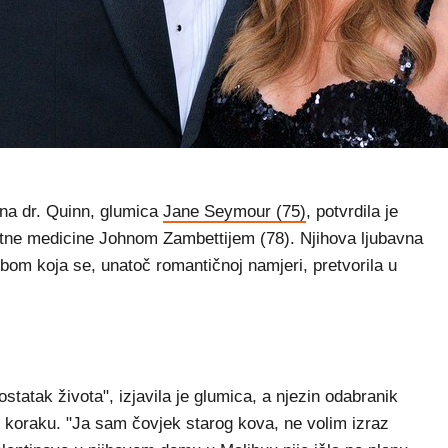
a dr. Quinn, glumica
Jane Seymour (75)
, potvrdila je
itne medicine Johnom Zambettijem (78). Njihova ljubavna
bom koja se, unatoč romantičnoj namjeri, pretvorila u
statak života", izjavila je glumica, a njezin odabranik
m koraku. "Ja sam čovjek starog kova, ne volim izraz