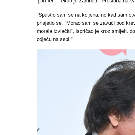
'partner'", rekao je Zambetti. Prosidba na V
"Spustio sam se na koljena, no kad sam otvor
prisjetio se. "Morao sam se zavući pod kr
morala izvlačiti", ispričao je kroz smijeh, d
odjeću na sebi."