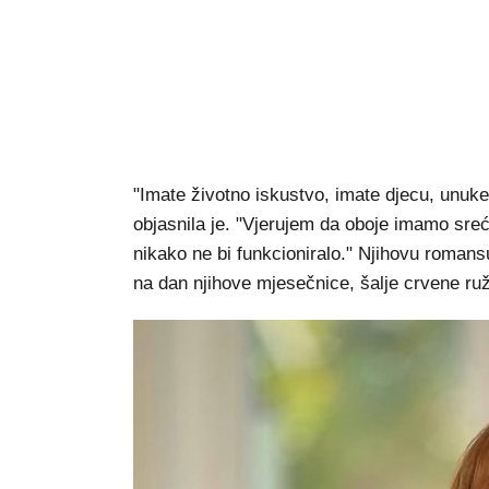
"Imate životno iskustvo, imate djecu, unuke,
objasnila je. "Vjerujem da oboje imamo sreće
nikako ne bi funkcioniralo." Njihovu romansu
na dan njihove mjesečnice, šalje crvene ruže