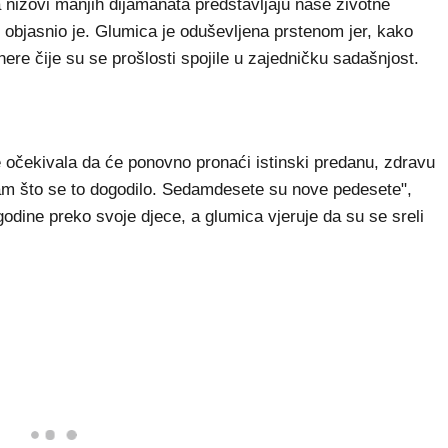
 nizovi manjih dijamanata predstavljaju naše životne
, objasnio je. Glumica je oduševljena prstenom jer, kako
ere čije su se prošlosti spojile u zajedničku sadašnjost.
e očekivala da će ponovno pronaći istinski predanu, zdravu
 sam što se to dogodilo. Sedamdesete su nove pedesete",
 godine preko svoje djece, a glumica vjeruje da su se sreli