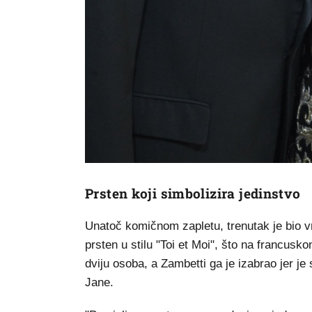
Prsten koji simbolizira jedinstvo
Unatoč komičnom zapletu, trenutak je bio vr
prsten u stilu "Toi et Moi", što na francuskom
dviju osoba, a Zambetti ga je izabrao jer j
Jane.