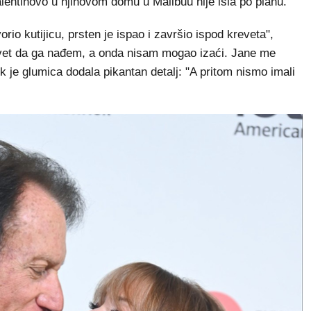
alentinovo u njihovom domu u Malibuu nije išla po planu.
io kutijicu, prsten je ispao i završio ispod kreveta",
evet da ga nađem, a onda nisam mogao izaći. Jane me
ok je glumica dodala pikantan detalj: "A pritom nismo imali