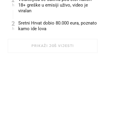
h
18+ greške u emisiji uživo, video je
viralan
2
Sretni Hrvat dobio 80.000 eura, poznato
h
kamo ide lova
PRIKAŽI JOŠ VIJESTI