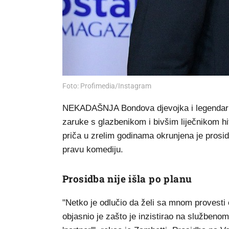
Foto: Profimedia/Instagram
NEKADAŠNJA Bondova djevojka i legendarn
zaruke s glazbenikom i bivšim liječnikom h
priča u zrelim godinama okrunjena je prosid
pravu komediju.
Prosidba nije išla po planu
"Netko je odlučio da želi sa mnom provesti o
objasnio je zašto je inzistirao na službeno