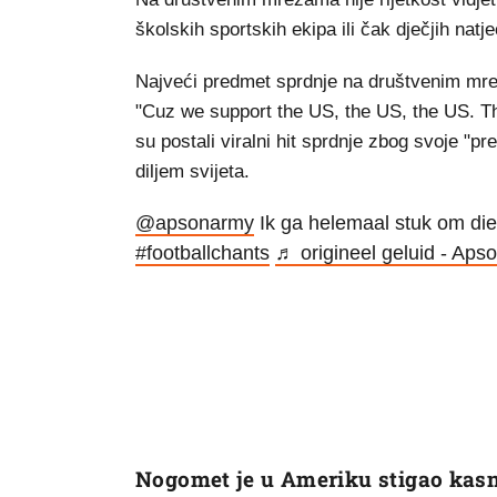
školskih sportskih ekipa ili čak dječjih natj
Najveći predmet sprdnje na društvenim mrež
"Cuz we support the US, the US, the US. That
su postali viralni hit sprdnje zbog svoje "
diljem svijeta.
@apsonarmy
Ik ga helemaal stuk om di
#footballchants
♬ origineel geluid - Aps
Nogomet je u Ameriku stigao kasn