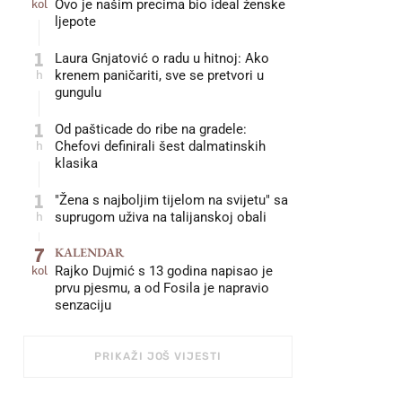
kol
Ovo je našim precima bio ideal ženske
ljepote
1
Laura Gnjatović o radu u hitnoj: Ako
h
krenem paničariti, sve se pretvori u
gungulu
1
Od pašticade do ribe na gradele:
h
Chefovi definirali šest dalmatinskih
klasika
1
"Žena s najboljim tijelom na svijetu" sa
h
suprugom uživa na talijanskoj obali
7
KALENDAR
kol
Rajko Dujmić s 13 godina napisao je
prvu pjesmu, a od Fosila je napravio
senzaciju
PRIKAŽI JOŠ VIJESTI