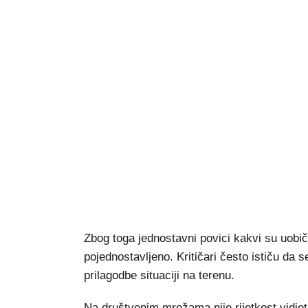
Zbog toga jednostavni povici kakvi su uobi
pojednostavljeno. Kritičari često ističu da s
prilagodbe situaciji na terenu.
Na društvenim mrežama nije rijetkost vidje