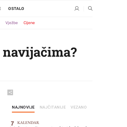
E
OSTALO
Vježbe
Cijene
m navijačima?
NAJNOVIJE
NAJČITANIJE
VEZANO
7
KALENDAR