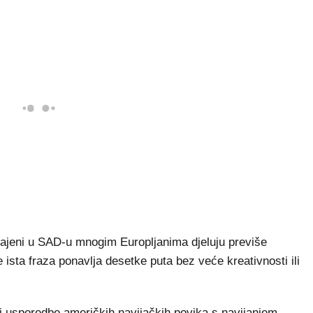
čajeni u SAD-u mnogim Europljanima djeluju previše
e ista fraza ponavlja desetke puta bez veće kreativnosti ili
ti usporedbe američkih navijačkih povika s navijanjem