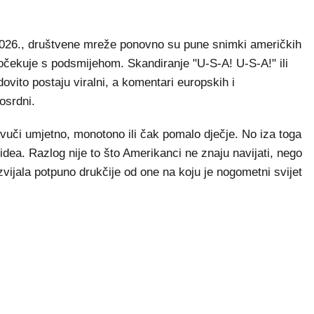
26., društvene mreže ponovno su pune snimki američkih
očekuje s podsmijehom. Skandiranje "U-S-A! U-S-A!" ili
edovito postaju viralni, a komentari europskih i
osrdni.
uči umjetno, monotono ili čak pomalo dječje. No iza toga
videa. Razlog nije to što Amerikanci ne znaju navijati, nego
zvijala potpuno drukčije od one na koju je nogometni svijet