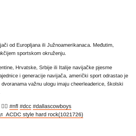
ijači od Europljana ili Južnoamerikanaca. Međutim,
rukčijem sportskom okruženju.
ine, Hrvatske, Srbije ili Italije navijačke pjesme
ajednice i generacije navijača, američki sport odrastao je
u dvoranama važnu ulogu imaju cheerleaderice, školski
.
‍♀️
#nfl
#dcc
#dallascowboys
♬ ACDC style hard rock(1021726)