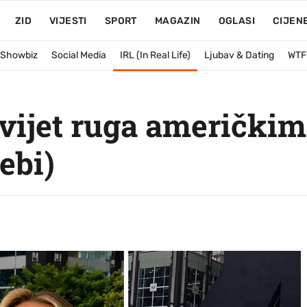
ZID
VIJESTI
SPORT
MAGAZIN
OGLASI
CIJEN
& Showbiz
Social Media
IRL (In Real Life)
Ljubav & Dating
WTF
 svijet ruga američki
ebi)