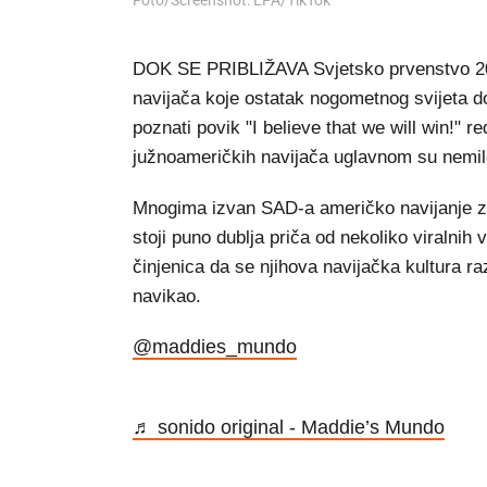
Foto/Screenshot: EPA/TikTok
DOK SE PRIBLIŽAVA Svjetsko prvenstvo 20
navijača koje ostatak nogometnog svijeta d
poznati povik "I believe that we will win!" r
južnoameričkih navijača uglavnom su nemil
Mnogima izvan SAD-a američko navijanje zv
stoji puno dublja priča od nekoliko viralnih 
činjenica da se njihova navijačka kultura ra
navikao.
@maddies_mundo
♬ sonido original - Maddie’s Mundo