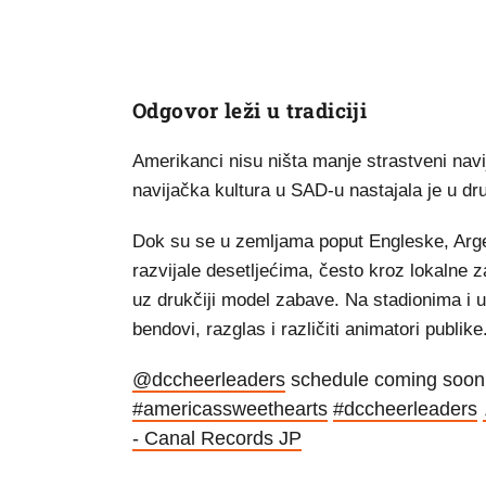
Odgovor leži u tradiciji
Amerikanci nisu ništa manje strastveni nav
navijačka kultura u SAD-u nastajala je u d
Dok su se u zemljama poput Engleske, Argent
razvijale desetljećima, često kroz lokalne z
uz drukčiji model zabave. Na stadionima i 
bendovi, razglas i različiti animatori publike
@dccheerleaders
schedule coming soon 
#americassweethearts
#dccheerleaders
- Canal Records JP