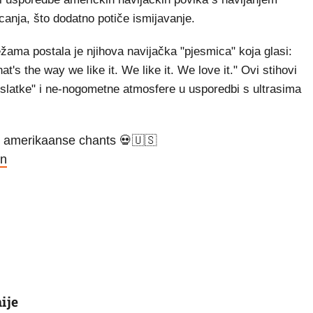
ecanja, što dodatno potiče ismijavanje.
ama postala je njihova navijačka "pjesmica" koja glasi:
's the way we like it. We like it. We love it."
Ovi stihovi
preslatke" i ne-nogometne atmosfere u usporedbi s ultrasima
e amerikaanse chants 💀🇺🇸
on
ije