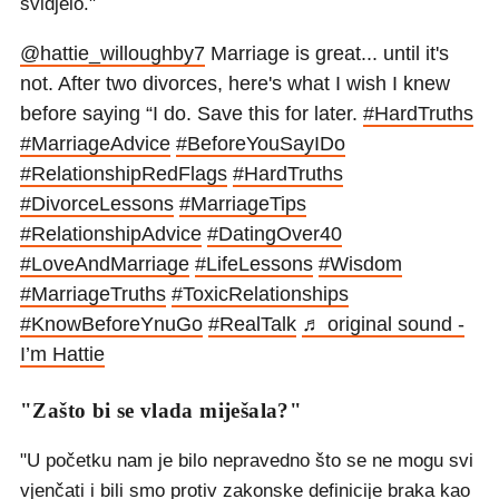
svidjelo."
@hattie_willoughby7
Marriage is great... until it's
not. After two divorces, here's what I wish I knew
before saying “I do. Save this for later.
#HardTruths
#MarriageAdvice
#BeforeYouSayIDo
#RelationshipRedFlags
#HardTruths
#DivorceLessons
#MarriageTips
#RelationshipAdvice
#DatingOver40
#LoveAndMarriage
#LifeLessons
#Wisdom
#MarriageTruths
#ToxicRelationships
#KnowBeforeYnuGo
#RealTalk
♬ original sound -
I’m Hattie
"Zašto bi se vlada miješala?"
"U početku nam je bilo nepravedno što se ne mogu svi
vjenčati i bili smo protiv zakonske definicije braka kao