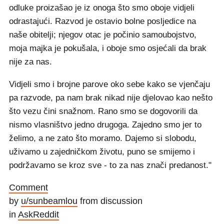
odluke proizašao je iz onoga što smo oboje vidjeli
odrastajući. Razvod je ostavio bolne posljedice na
naše obitelji; njegov otac je počinio samoubojstvo,
moja majka je pokušala, i oboje smo osjećali da brak
nije za nas.
Vidjeli smo i brojne parove oko sebe kako se vjenčaju
pa razvode, pa nam brak nikad nije djelovao kao nešto
što vezu čini snažnom. Rano smo se dogovorili da
nismo vlasništvo jedno drugoga. Zajedno smo jer to
želimo, a ne zato što moramo. Dajemo si slobodu,
uživamo u zajedničkom životu, puno se smijemo i
podržavamo se kroz sve - to za nas znači predanost."
Comment
by
u/sunbeamlou
from discussion
in
AskReddit