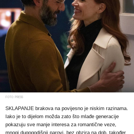
FOTO: PRESS
SKLAPANJE brakova na povijesno je niskim razinama.
Iako je to dijelom možda zato što mlađe generacije
pokazuju sve manje interesa za romantične veze,
mnogi dugogodišnji parovi, bez obzira na dob, također