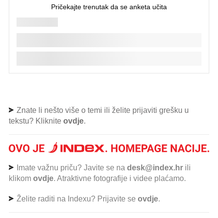
Znate li nešto više o temi ili želite prijaviti grešku u
tekstu? Kliknite
ovdje
.
Imate važnu priču? Javite se na
desk@index.hr
ili
klikom
ovdje
. Atraktivne fotografije i videe plaćamo.
Želite raditi na Indexu? Prijavite se
ovdje
.