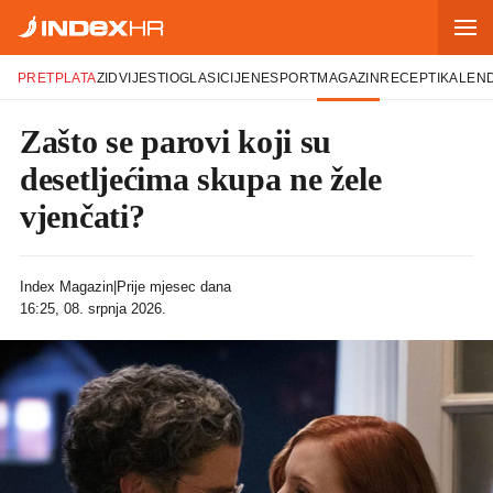
PRETPLATA
ZID
VIJESTI
OGLASI
CIJENE
SPORT
MAGAZIN
RECEPTI
KALEN
Zašto se parovi koji su
desetljećima skupa ne žele
vjenčati?
Index Magazin
|
Prije mjesec dana
16:25, 08. srpnja 2026.