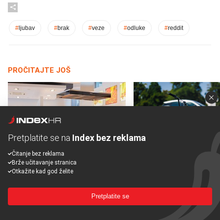
#
ljubav
#
brak
#
veze
#
odluke
#
reddit
PROČITAJTE JOŠ
Pretplatite se na
Index bez reklama
Čitanje bez reklama
Brže učitavanje stranica
Otkažite kad god želite
Mjesecima planiramo novu
Što povezuje Lexus i
kuhinju, a jednu važnu odluku
legendarnog Ponyja?
donesemo u samo deset
Pretplatite se
minuta