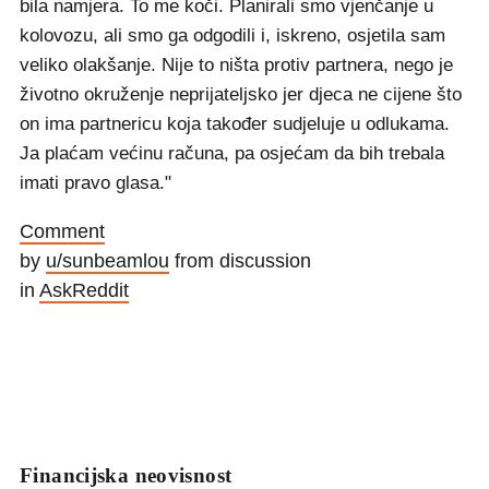
bila namjera. To me koči. Planirali smo vjenčanje u
kolovozu, ali smo ga odgodili i, iskreno, osjetila sam
veliko olakšanje. Nije to ništa protiv partnera, nego je
životno okruženje neprijateljsko jer djeca ne cijene što
on ima partnericu koja također sudjeluje u odlukama.
Ja plaćam većinu računa, pa osjećam da bih trebala
imati pravo glasa."
Comment
by
u/sunbeamlou
from discussion
in
AskReddit
Financijska neovisnost