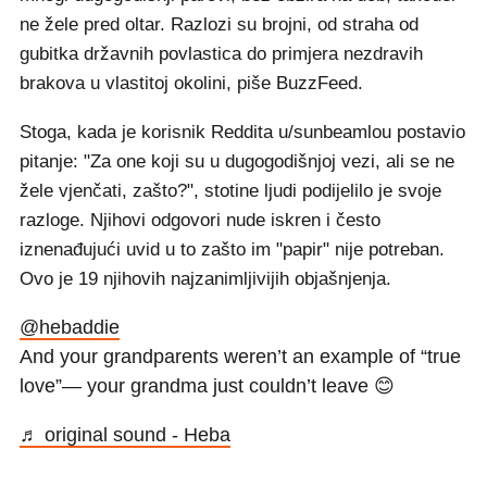
ne žele pred oltar. Razlozi su brojni, od straha od
gubitka državnih povlastica do primjera nezdravih
brakova u vlastitoj okolini, piše BuzzFeed.
Stoga, kada je korisnik Reddita u/sunbeamlou postavio
pitanje: "Za one koji su u dugogodišnjoj vezi, ali se ne
žele vjenčati, zašto?", stotine ljudi podijelilo je svoje
razloge. Njihovi odgovori nude iskren i često
iznenađujući uvid u to zašto im "papir" nije potreban.
Ovo je 19 njihovih najzanimljivijih objašnjenja.
@hebaddie
And your grandparents weren’t an example of “true
love”— your grandma just couldn’t leave 😊
♬ original sound - Heba