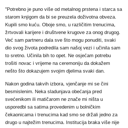
"Potrebno je puno više od metalnog prstena i starca sa
starom knjigom da bi se preuzela doživotna obveza.
Kupili smo kuću. Oboje smo, u različitim trenucima,
žrtvovali karijere i društvene krugove za onog drugog.
Već sam partneru dala sve što mogu ponuditi, svaki
dio svog života podredila sam našoj vezi i učinila sam
to sretno. Učinila bih to opet. Ne osjećam potrebu
trošiti novac i vrijeme na ceremoniju da dokažem
nešto što dokazujem svojim djelima svaki dan.
Nakon godina takvih izbora, vjenčanje mi se čini
besmislenim. Neka sladunjava obećanja pred
svećenikom ili matičarom ne znače mi ništa u
usporedbi sa satima provedenim u bolničkim
čekaonicama i trenucima kad smo se držali jedno za
drugo u najtežim trenucima. Institucija braka više nije