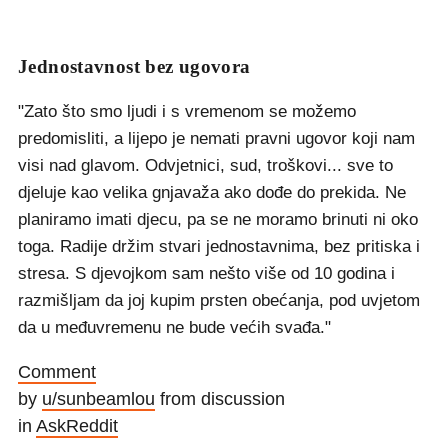
Jednostavnost bez ugovora
"Zato što smo ljudi i s vremenom se možemo
predomisliti, a lijepo je nemati pravni ugovor koji nam
visi nad glavom. Odvjetnici, sud, troškovi... sve to
djeluje kao velika gnjavaža ako dođe do prekida. Ne
planiramo imati djecu, pa se ne moramo brinuti ni oko
toga. Radije držim stvari jednostavnima, bez pritiska i
stresa. S djevojkom sam nešto više od 10 godina i
razmišljam da joj kupim prsten obećanja, pod uvjetom
da u međuvremenu ne bude većih svađa."
Comment
by
u/sunbeamlou
from discussion
in
AskReddit