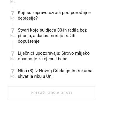
kol
7
Koji su zapravo uzroci podtporođajne
kol
depresije?
7
Stvari koje su djeca 80-ih radila bez
kol
pitanja, a danas moraju tražiti
dopuštenje
7
Liječnici upozoravaju: Sirovo mlijeko
kol
opasno je za djecu i bebe
7
Nina (8) iz Novog Grada golim rukama
kol
uhvatila ribu u Uni
PRIKAŽI JOŠ VIJESTI