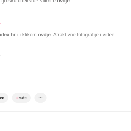
ti grešku u tekstu? Kliknite
ovdje
.
.
153.083 ČITATELJA D
dex.hr
ili klikom
ovdje
. Atraktivne fotografije i videe
.
deo
#
cute