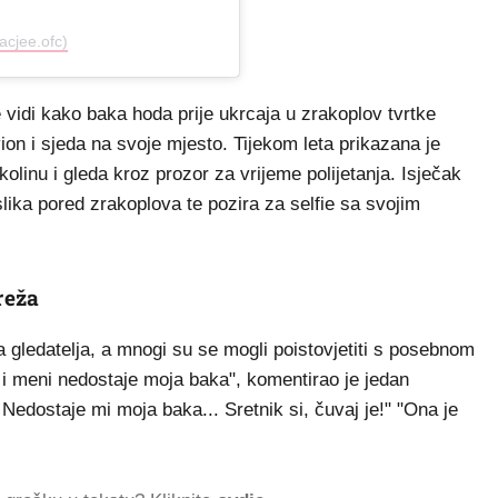
acjee.ofc)
 vidi kako baka hoda prije ukrcaja u zrakoplov tvrtke
ion i sjeda na svoje mjesto. Tijekom leta prikazana je
kolinu i gleda kroz prozor za vrijeme polijetanja. Isječak
slika pored zrakoplova te pozira za selfie sa svojim
reža
a gledatelja, a mnogi su se mogli poistovjetiti s posebnom
 meni nedostaje moja baka", komentirao je jedan
 Nedostaje mi moja baka... Sretnik si, čuvaj je!" "Ona je