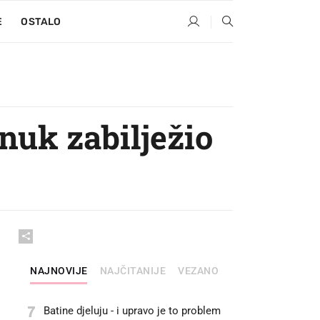
E
OSTALO
unuk zabilježio
NAJNOVIJE
NAJČITANIJE
VEZANO
7
Batine djeluju - i upravo je to problem