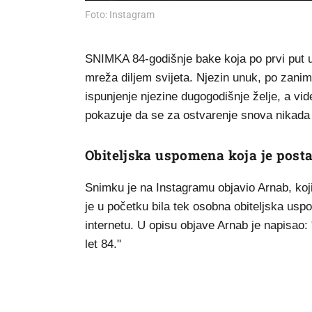
Foto: Instagram
SNIMKA 84-godišnje bake koja po prvi put u 
mreža diljem svijeta. Njezin unuk, po zanima
ispunjenje njezine dugogodišnje želje, a video
pokazuje da se za ostvarenje snova nikada 
Obiteljska uspomena koja je posta
Snimku je na Instagramu objavio Arnab, koji s
je u početku bila tek osobna obiteljska us
internetu. U opisu objave Arnab je napisao: 
let 84."