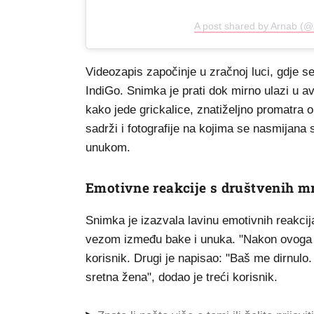
A post shared by Arnab (@
Videozapis započinje u zračnoj luci, gdje se
IndiGo. Snimka je prati dok mirno ulazi u av
kako jede grickalice, znatiželjno promatra o
sadrži i fotografije na kojima se nasmijana 
unukom.
Emotivne reakcije s društvenih m
Snimka je izazvala lavinu emotivnih reakcij
vezom između bake i unuka. "Nakon ovoga i
korisnik. Drugi je napisao: "Baš me dirnulo.
sretna žena", dodao je treći korisnik.