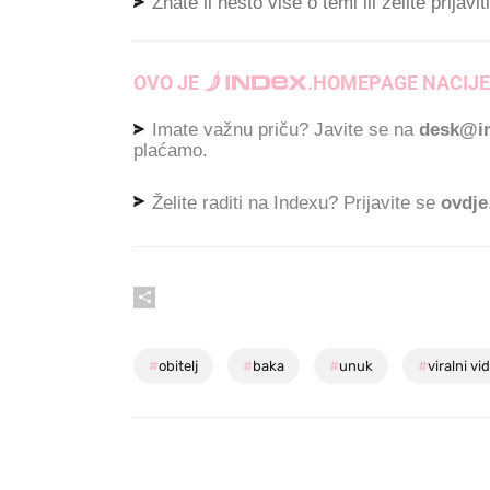
Znate li nešto više o temi ili želite prijavi
OVO JE
.
HOMEPAGE NACIJE
Imate važnu priču? Javite se na
desk@in
plaćamo.
Želite raditi na Indexu? Prijavite se
ovdje
#
obitelj
#
baka
#
unuk
#
viralni vi