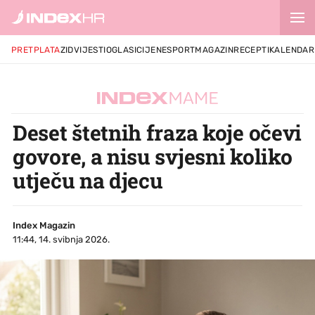
PRETPLATA
ZID
VIJESTI
OGLASI
CIJENE
SPORT
MAGAZIN
RECEPTI
KALENDAR
Deset štetnih fraza koje očevi
govore, a nisu svjesni koliko
utječu na djecu
Index Magazin
11:44, 14. svibnja 2026.