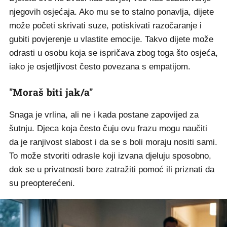
njegovih osjećaja. Ako mu se to stalno ponavlja, dijete
može početi skrivati suze, potiskivati razočaranje i
gubiti povjerenje u vlastite emocije. Takvo dijete može
odrasti u osobu koja se ispričava zbog toga što osjeća,
iako je osjetljivost često povezana s empatijom.
"Moraš biti jak/a"
Snaga je vrlina, ali ne i kada postane zapovijed za
šutnju. Djeca koja često čuju ovu frazu mogu naučiti
da je ranjivost slabost i da se s boli moraju nositi sami.
To može stvoriti odrasle koji izvana djeluju sposobno,
dok se u privatnosti bore zatražiti pomoć ili priznati da
su preopterećeni.