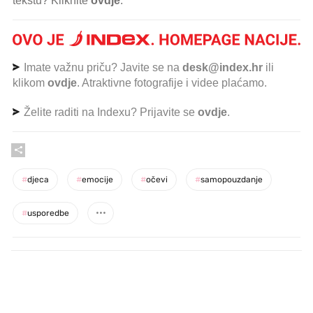
tekstu? Kliknite
ovdje
.
Imate važnu priču? Javite se na
desk@index.hr
ili
klikom
ovdje
. Atraktivne fotografije i videe plaćamo.
Želite raditi na Indexu? Prijavite se
ovdje
.
#
djeca
#
emocije
#
očevi
#
samopouzdanje
#
usporedbe
PROČITAJTE JOŠ