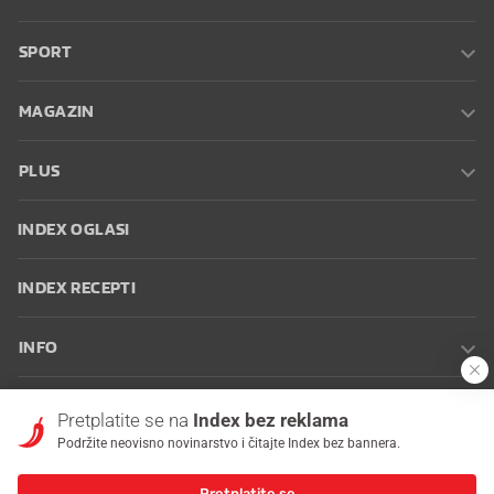
SPORT
MAGAZIN
PLUS
INDEX OGLASI
INDEX RECEPTI
INFO
Oglašavanje
Zaposli se na Indexu
Kontakt
Impressum
Uvjeti
Pretplatite se na
Index bez reklama
korištenja
Postavke kolačića
Podržite neovisno novinarstvo i čitajte Index bez bannera.
Pretplatite se