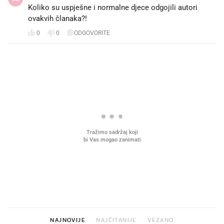
Koliko su uspješne i normalne djece odgojili autori
ovakvih članaka?!
0
0
ODGOVORITE
PROČITAJTE JOŠ
Što povezuje Lexus i
Hrana bez koje ne idem
legendarnog Ponyja?
plažu sada je na akciji u
Kauflandu
NAJNOVIJE
NAJČITANIJE
VEZANO