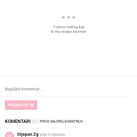
Što povezuje Lexus i
Hrana bez koje ne idem
legendarnog Ponyja?
plažu sada je na akciji u
Kauflandu
PRIJAVITE SE
KOMENTARI
(1)
Stjepan Zg
prije 3 mjeseca
SZ