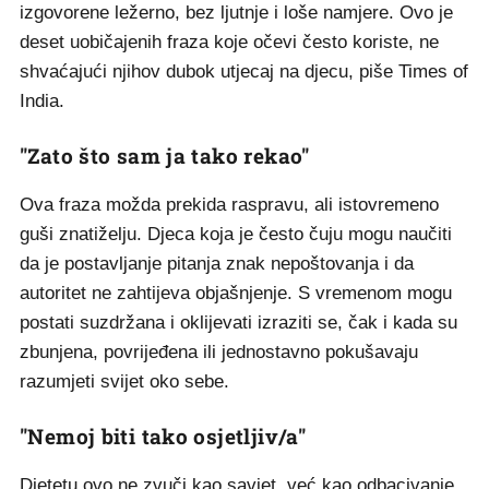
izgovorene ležerno, bez ljutnje i loše namjere. Ovo je
deset uobičajenih fraza koje očevi često koriste, ne
shvaćajući njihov dubok utjecaj na djecu, piše Times of
India.
"Zato što sam ja tako rekao"
Ova fraza možda prekida raspravu, ali istovremeno
guši znatiželju. Djeca koja je često čuju mogu naučiti
da je postavljanje pitanja znak nepoštovanja i da
autoritet ne zahtijeva objašnjenje. S vremenom mogu
postati suzdržana i oklijevati izraziti se, čak i kada su
zbunjena, povrijeđena ili jednostavno pokušavaju
razumjeti svijet oko sebe.
"Nemoj biti tako osjetljiv/a"
Djetetu ovo ne zvuči kao savjet, već kao odbacivanje