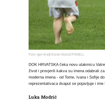
Foto: Igor Kralj/Goran Stanzl/PIXSELL
DOK HRVATSKA čeka novu utakmicu Vatrenih 
život i provjerili kakva su imena odabrali za
moderna imena - od Tome, Ivana i Sofije do
reprezentativaca dvaput se pojavljuje i ime 
Luka Modrić