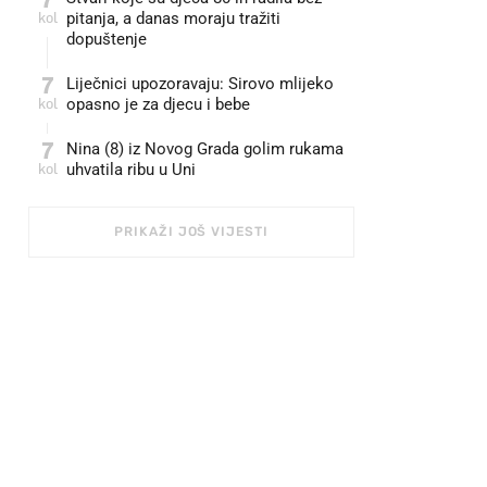
kol
pitanja, a danas moraju tražiti
dopuštenje
7
Liječnici upozoravaju: Sirovo mlijeko
kol
opasno je za djecu i bebe
7
Nina (8) iz Novog Grada golim rukama
kol
uhvatila ribu u Uni
PRIKAŽI JOŠ VIJESTI