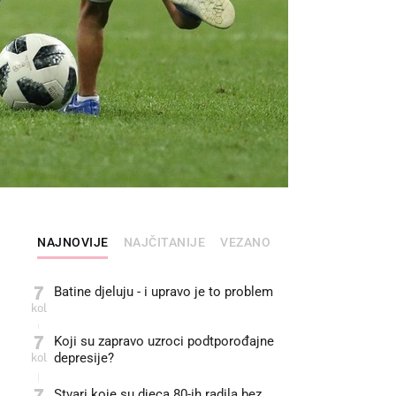
NAJNOVIJE
NAJČITANIJE
VEZANO
7
Batine djeluju - i upravo je to problem
kol
7
Koji su zapravo uzroci podtporođajne
kol
depresije?
7
Stvari koje su djeca 80-ih radila bez