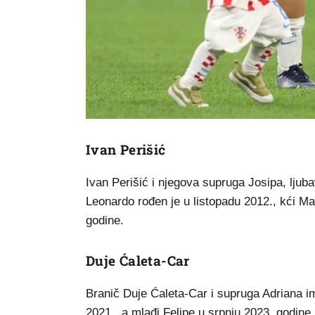
Ivan Perišić
Ivan Perišić i njegova supruga Josipa, ljubav
Leonardo rođen je u listopadu 2012., kći Ma
godine.
Duje Ćaleta-Car
Branič Duje Ćaleta-Car i supruga Adriana im
2021., a mlađi Felipe u srpnju 2023. godine.