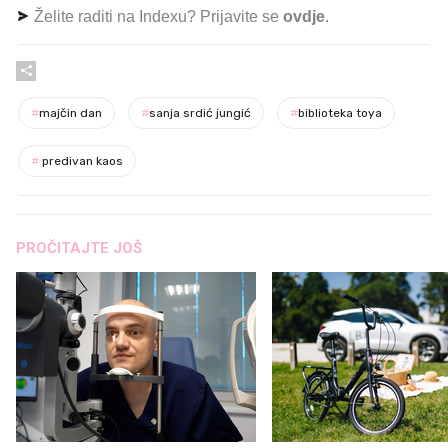
Želite raditi na Indexu? Prijavite se
ovdje
.
#
majčin dan
#
sanja srdić jungić
#
biblioteka toya
#
predivan kaos
PROČITAJTE JOŠ