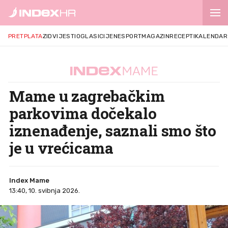
PRETPLATA
ZID
VIJESTI
OGLASI
CIJENE
SPORT
MAGAZIN
RECEPTI
KALENDAR
Mame u zagrebačkim
parkovima dočekalo
iznenađenje, saznali smo što
je u vrećicama
Index Mame
13:40, 10. svibnja 2026.