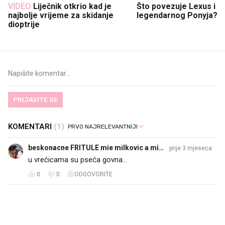
VIDEO
Liječnik otkrio kad je
Što povezuje Lexus i
najbolje vrijeme za skidanje
legendarnog Ponyja?
dioptrije
PRIJAVITE SE
KOMENTARI
(1)
beskonacne FRITULE mie milkovic a misli
prije 3 mjeseca
la je da ce barem pobidit
u vrećicama su pseća govna...
0
0
ODGOVORITE
PROČITAJTE JOŠ