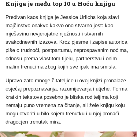
Knjiga je među top 10 u Hoću knjigu
Predivan kaos knjiga je Jessice Urlichs koja slavi
majčinstvo onakvo kakvo ono stvarno jest: kao
mješavinu nevjerojatne nježnosti i stvarnih
svakodnevnih izazova. Kroz pjesme i zapise autorica
piše o trudnoći, postpartumu, neprospavanim noćima,
odnosu prema vlastitom tijelu, partnerstvu i onim
malim trenucima zbog kojih sve ipak ima smisla.
Upravo zato mnoge čitateljice u ovoj knjizi pronalaze
osjećaj prepoznavanja, razumijevanja i utjehe. Forma
kratkih tekstova posebno je bliska roditeljima koji
nemaju puno vremena za čitanje, ali žele knjigu koju
mogu otvoriti u bilo kojem trenutku i u njoj pronaći
dragocjen trenutak mira.