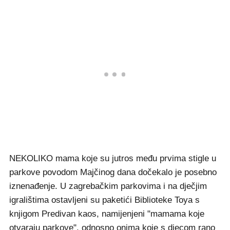
NEKOLIKO mama koje su jutros među prvima stigle u
parkove povodom Majčinog dana dočekalo je posebno
iznenađenje. U zagrebačkim parkovima i na dječjim
igralištima ostavljeni su paketići Biblioteke Toya s
knjigom Predivan kaos, namijenjeni "mamama koje
otvaraju parkove", odnosno onima koje s djecom rano