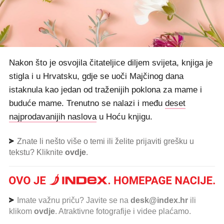
Nakon što je osvojila čitateljice diljem svijeta, knjiga je
stigla i u Hrvatsku, gdje se uoči Majčinog dana
istaknula kao jedan od traženijih poklona za mame i
buduće mame. Trenutno se nalazi i među
deset
najprodavanijih naslova
u Hoću knjigu.
Znate li nešto više o temi ili želite prijaviti grešku u
tekstu? Kliknite
ovdje
.
Imate važnu priču? Javite se na
desk@index.hr
ili
klikom
ovdje
. Atraktivne fotografije i videe plaćamo.