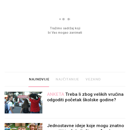
VIDEO
Liječnik otkrio kad je
Što povezuje Lexus i
najbolje vrijeme za skidanje
legendarnog Ponyja?
dioptrije
NAJNOVIJE
NAJČITANIJE
VEZANO
ANKETA
Treba li zbog velikih vrućina
odgoditi početak školske godine?
Jednostavne ideje koje mogu znatno