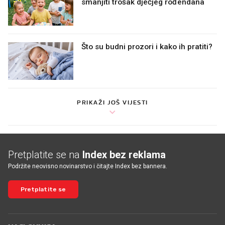
smanjiti trošak dječjeg rođendana
Što su budni prozori i kako ih pratiti?
PRIKAŽI JOŠ VIJESTI
Pretplatite se na
Index bez reklama
Podržite neovisno novinarstvo i čitajte Index bez bannera.
Pretplatite se