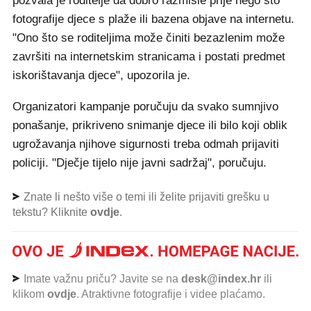
pozvala je roditelje da dobro razmisle prije nego što
fotografije djece s plaže ili bazena objave na internetu.
"Ono što se roditeljima može činiti bezazlenim može
završiti na internetskim stranicama i postati predmet
iskorištavanja djece", upozorila je.
Organizatori kampanje poručuju da svako sumnjivo
ponašanje, prikriveno snimanje djece ili bilo koji oblik
ugrožavanja njihove sigurnosti treba odmah prijaviti
policiji. "Dječje tijelo nije javni sadržaj", poručuju.
Znate li nešto više o temi ili želite prijaviti grešku u
tekstu? Kliknite
ovdje
.
Imate važnu priču? Javite se na
desk@index.hr
ili
klikom
ovdje
. Atraktivne fotografije i videe plaćamo.