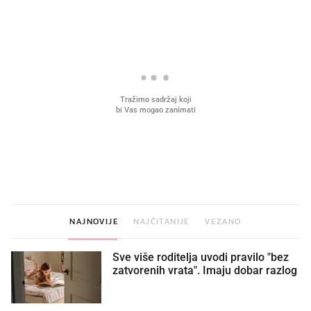
VIDEO
Liječnik otkrio kad je
Što povezuje Lexus i
najbolje vrijeme za skidanje
legendarnog Ponyja?
dioptrije
NAJNOVIJE
NAJČITANIJE
VEZANO
Sve više roditelja uvodi pravilo "bez
zatvorenih vrata". Imaju dobar razlog