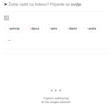
Želite raditi na Indexu? Prijavite se
ovdje
.
#
policija
#
djeca
#
ljeto
#
dijete
#
plaža
PROČITAJTE JOŠ