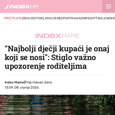
PRETPLATA
ZID
VIJESTI
OGLASI
CIJENE
SPORT
MAGAZIN
RECEPTI
KALENDAR
"Najbolji dječji kupaći je onaj
koji se nosi": Stiglo važno
upozorenje roditeljima
Index Mame
|
Prije mjesec dana
13:09, 08. srpnja 2026.