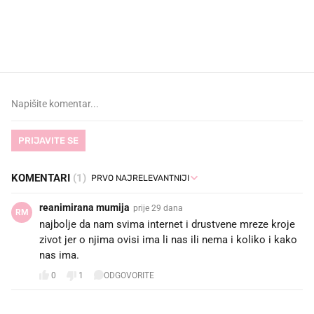
VIDEO
Liječnik otkrio kad je
Što povezuje Lexus i
najbolje vrijeme za skidanje
legendarnog Ponyja?
dioptrije
PRIJAVITE SE
KOMENTARI
(1)
reanimirana mumija
prije 29 dana
RM
najbolje da nam svima internet i drustvene mreze kroje
zivot jer o njima ovisi ima li nas ili nema i koliko i kako
nas ima.
0
1
ODGOVORITE
PROČITAJTE JOŠ