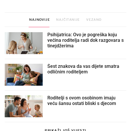
NAJNOVIJE
NAJČITANIJE
VEZANO
Psihijatrica: Ovo je pogreška koju
većina roditelja radi dok razgovara s
tinejdžerima
Šest znakova da vas dijete smatra
odličnim roditeljem
Roditelji s ovom osobinom imaju
veću šansu ostati bliski s djecom
PRIKAŽI JOŠ VIJESTI