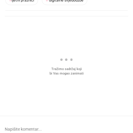
#
ljetni praznici
#
digitalne svjedodžbe
PROČITAJTE JOŠ
VIDEO
Liječnik otkrio kad je
Što povezuje Lexus i
najbolje vrijeme za skidanje
legendarnog Ponyja?
dioptrije