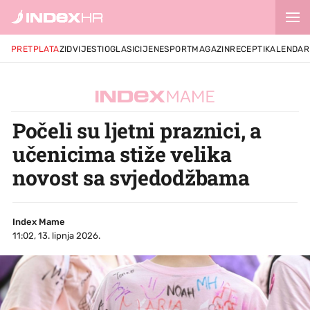
PRETPLATA
ZID
VIJESTI
OGLASI
CIJENE
SPORT
MAGAZIN
RECEPTI
KALENDAR
Počeli su ljetni praznici, a
učenicima stiže velika
novost sa svjedodžbama
Index Mame
11:02, 13. lipnja 2026.