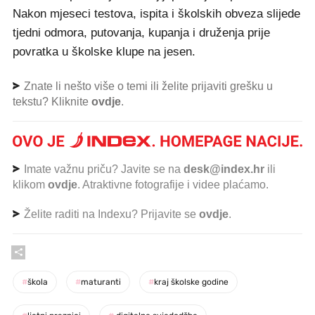
Nakon mjeseci testova, ispita i školskih obveza slijede
tjedni odmora, putovanja, kupanja i druženja prije
povratka u školske klupe na jesen.
Znate li nešto više o temi ili želite prijaviti grešku u
tekstu? Kliknite
ovdje
.
Imate važnu priču? Javite se na
desk@index.hr
ili
klikom
ovdje
. Atraktivne fotografije i videe plaćamo.
Želite raditi na Indexu? Prijavite se
ovdje
.
#
škola
#
maturanti
#
kraj školske godine