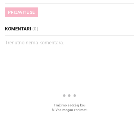
PRIJAVITE SE
KOMENTARI
(0)
Trenutno nema komentara.
PROČITAJTE JOŠ
VIDEO
Liječnik otkrio kad je
Što povezuje Lexus i
najbolje vrijeme za skidanje
legendarnog Ponyja?
dioptrije