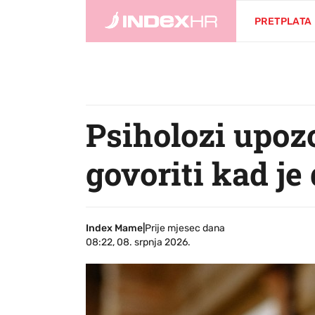
PRETPLATA
Psiholozi upoz
govoriti kad je d
Index Mame
|
Prije mjesec dana
08:22, 08. srpnja 2026.