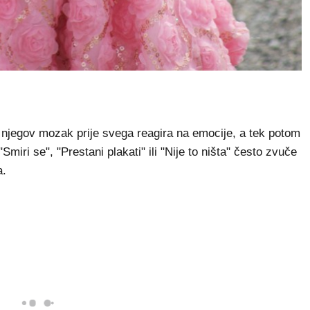
m, njegov mozak prije svega reagira na emocije, a tek potom
miri se", "Prestani plakati" ili "Nije to ništa" često zvuče
a.