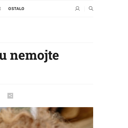
E
OSTALO
cu nemojte