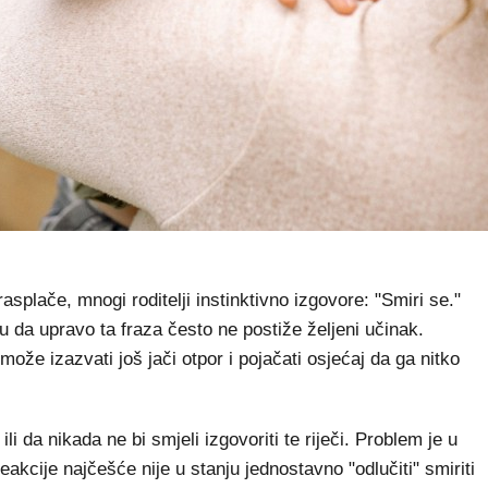
asplače, mnogi roditelji instinktivno izgovore: "Smiri se."
u da upravo ta fraza često ne postiže željeni učinak.
že izazvati još jači otpor i pojačati osjećaj da ga nitko
li da nikada ne bi smjeli izgovoriti te riječi. Problem je u
kcije najčešće nije u stanju jednostavno "odlučiti" smiriti