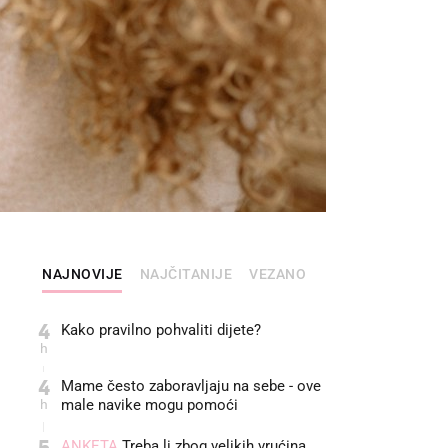
NAJNOVIJE
NAJČITANIJE
VEZANO
4
Kako pravilno pohvaliti dijete?
h
4
Mame često zaboravljaju na sebe - ove
h
male navike mogu pomoći
5
ANKETA
Treba li zbog velikih vrućina