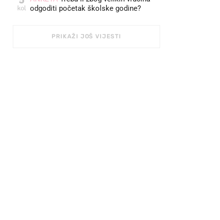
kol
odgoditi početak školske godine?
PRIKAŽI JOŠ VIJESTI