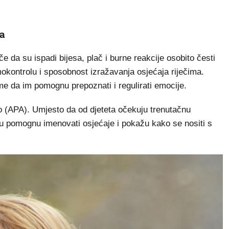
ma
e da su ispadi bijesa, plač i burne reakcije osobito česti
mokontrolu i sposobnost izražavanja osjećaja riječima.
me da im pomognu prepoznati i regulirati emocije.
o (APA). Umjesto da od djeteta očekuju trenutačnu
mu pomognu imenovati osjećaje i pokažu kako se nositi s