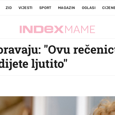
ZID
VIJESTI
SPORT
MAGAZIN
OGLASI
CIJEN
oravaju: "Ovu rečeni
ijete ljutito"