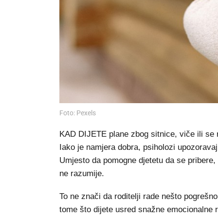
Foto: Pexels
KAD DIJETE plane zbog sitnice, viče ili se r
Iako je namjera dobra, psiholozi upozoravaj
Umjesto da pomogne djetetu da se pribere, mo
ne razumije.
To ne znači da roditelji rade nešto pogrešno i
tome što dijete usred snažne emocionalne rea