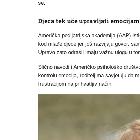
se.
Djeca tek uče upravljati emocija
Američka pedijatrijska akademija (AAP) istič
kod mlađe djece jer još razvijaju govor, sa
Upravo zato odrasli imaju važnu ulogu u to
Slično navodi i Američko psihološko društv
kontrolu emocija, roditeljima savjetuju da 
frustracijom na prihvatljiv način.