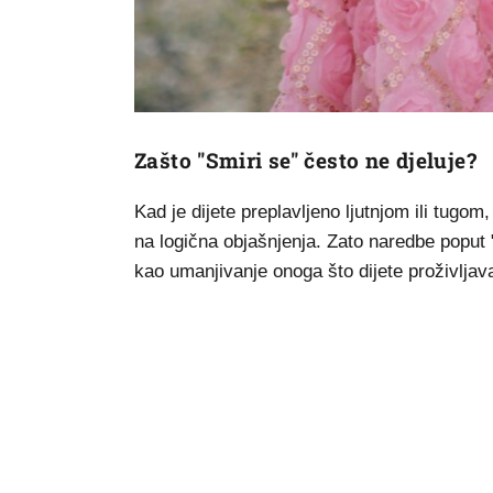
Zašto "Smiri se" često ne djeluje?
Kad je dijete preplavljeno ljutnjom ili tugo
na logična objašnjenja. Zato naredbe poput "S
kao umanjivanje onoga što dijete proživljav