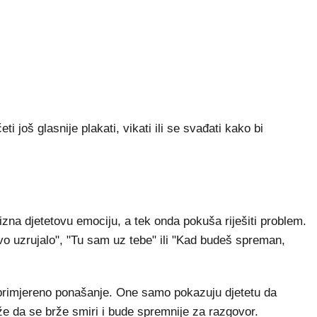
 još glasnije plakati, vikati ili se svađati kako bi
rizna djetetovu emociju, a tek onda pokuša riješiti problem.
 ovo uzrujalo", "Tu sam uz tebe" ili "Kad budeš spreman,
primjereno ponašanje. One samo pokazuju djetetu da
e da se brže smiri i bude spremnije za razgovor.