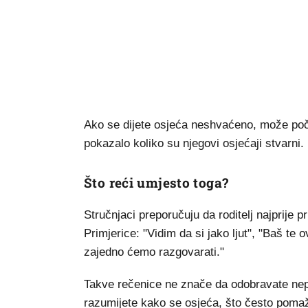
Ako se dijete osjeća neshvaćeno, može početi
pokazalo koliko su njegovi osjećaji stvarni.
Što reći umjesto toga?
Stručnjaci preporučuju da roditelj najprije p
Primjerice: "Vidim da si jako ljut", "Baš te
zajedno ćemo razgovarati."
Takve rečenice ne znače da odobravate ne
razumijete kako se osjeća, što često pomaž