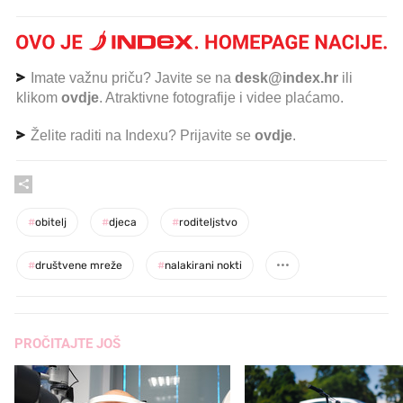
Imate važnu priču? Javite se na
desk@index.hr
ili
klikom
ovdje
. Atraktivne fotografije i videe plaćamo.
Želite raditi na Indexu? Prijavite se
ovdje
.
#
obitelj
#
djeca
#
roditeljstvo
#
društvene mreže
#
nalakirani nokti
PROČITAJTE JOŠ