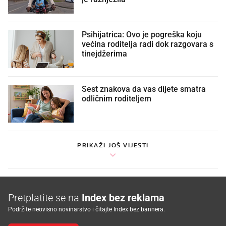
Psihijatrica: Ovo je pogreška koju
većina roditelja radi dok razgovara s
tinejdžerima
Šest znakova da vas dijete smatra
odličnim roditeljem
PRIKAŽI JOŠ VIJESTI
Pretplatite se na
Index bez reklama
Podržite neovisno novinarstvo i čitajte Index bez bannera.