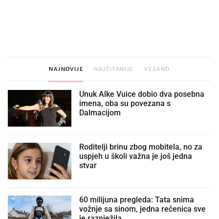
VIDEO
Liječnik otkrio kad je
Što povezuje Lexus i
najbolje vrijeme za skidanje
legendarnog Ponyja?
dioptrije
NAJNOVIJE
NAJČITANIJE
VEZANO
Unuk Alke Vuice dobio dva posebna
imena, oba su povezana s
Dalmacijom
Roditelji brinu zbog mobitela, no za
uspjeh u školi važna je još jedna
stvar
60 milijuna pregleda: Tata snima
vožnje sa sinom, jedna rečenica sve
je raznježila