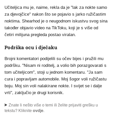
Učiteljica mu je, naime, rekla da je "lak za nokte samo
za djevojčice" nakon što se pojavio s jarko ružičastim
noktima. Shearhod je o neugodnom iskustvu svog sina
također objavio video na TikToku, koji je s više od
četiri milijuna pregleda postao viralan.
Podrška ocu i dječaku
Brojni komentatori podijelili su očev bijes i pružili mu
podršku. "Nisam ni roditelj, a volio bih porazgovarati s
tom učiteljicom", stoji u jednom komentaru. "Ja sam
cura i popravljam automobile. Moj šogor voli ružičastu
boju. Moj sin voli nalakirane nokte. I svijet se i dalje
vrti", zaključio je drugi korisnik.
Znate li nešto više o temi ili želite prijaviti grešku u
tekstu? Kliknite
ovdje
.