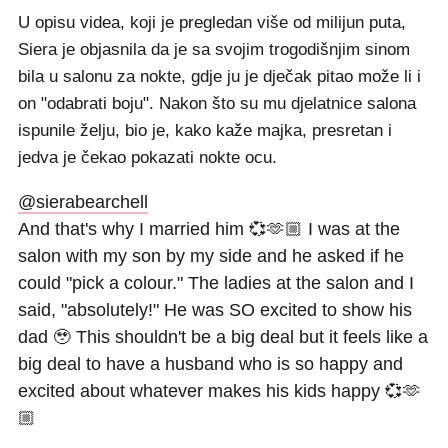
U opisu videa, koji je pregledan više od milijun puta,
Siera je objasnila da je sa svojim trogodišnjim sinom
bila u salonu za nokte, gdje ju je dječak pitao može li i
on "odabrati boju". Nakon što su mu djelatnice salona
ispunile želju, bio je, kako kaže majka, presretan i
jedva je čekao pokazati nokte ocu.
@sierabearchell
And that's why I married him 💞🫶🏼 I was at the
salon with my son by my side and he asked if he
could "pick a colour." The ladies at the salon and I
said, "absolutely!" He was SO excited to show his
dad 🥹 This shouldn't be a big deal but it feels like a
big deal to have a husband who is so happy and
excited about whatever makes his kids happy 💞🫶
🏼