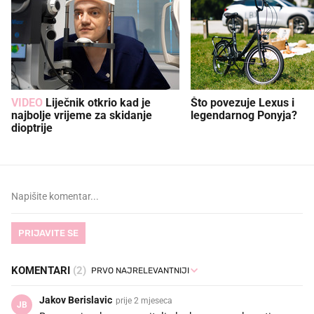
VIDEO
Liječnik otkrio kad je
Što povezuje Lexus i
najbolje vrijeme za skidanje
legendarnog Ponyja?
dioptrije
PRIJAVITE SE
KOMENTARI
(2)
Jakov Berislavic
prije 2 mjeseca
JB