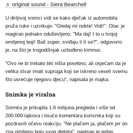
♬ original sound - Siera Bearchell
U dirljivoj snimci vidi se kako dječak iz automobila
pruža ruke i uzvikuje: "Gledaj mi nokte! Vidi!". Otac je
reagirao jednako oduševljeno. "Ma daj! I to u tvojoj
omiljenoj boji! Baš super, sviđaju li ti se?", odgovorio
je, na što je trogodišnjak uzbuđeno kimnuo.
"Ovo ne bi trebalo biti ništa posebno, ali osjećam da je
velika stvar imati supruga koji se iskreno veseli svemu
što usrećuje njegovu djecu", napisala je majka.
Snimka je viralna
Snimka je prikupila 1.6 milijuna pregleda i više od
200.000 lajkova i tisuće komentara korisnika koji su
pozdravili očevu reakciju. "Ne plačem ja, plačem jer on
zna omiljenu boju svog djeteta", napisao je jedan