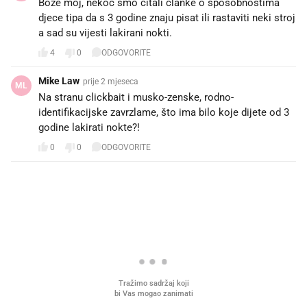
Boze moj, nekoc smo citali clanke o sposobnostima
djece tipa da s 3 godine znaju pisat ili rastaviti neki stroj
a sad su vijesti lakirani nokti.
4
0
ODGOVORITE
Mike Law
prije 2 mjeseca
ML
Na stranu clickbait i musko-zenske, rodno-
identifikacijske zavrzlame, što ima bilo koje dijete od 3
godine lakirati nokte?!
0
0
ODGOVORITE
PROČITAJTE JOŠ