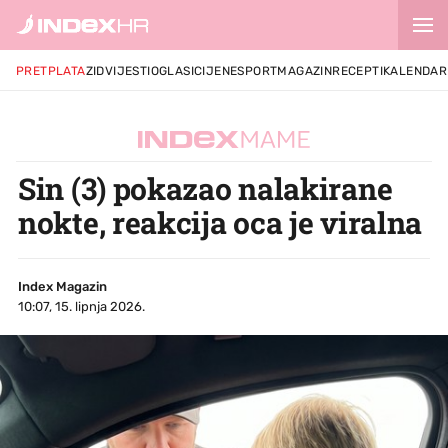
PRETPLATA
ZID
VIJESTI
OGLASI
CIJENE
SPORT
MAGAZIN
RECEPTI
KALENDAR
Sin (3) pokazao nalakirane
nokte, reakcija oca je viralna
Index Magazin
10:07, 15. lipnja 2026.