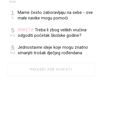
min
1
Mame često zaboravljaju na sebe - ove
h
male navike mogu pomoći
5
ANKETA
Treba li zbog velikih vrućina
kol
odgoditi početak školske godine?
5
Jednostavne ideje koje mogu znatno
kol
smanjiti trošak dječjeg rođendana
PRIKAŽI JOŠ VIJESTI