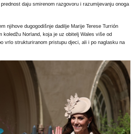
, prednost daju smirenom razgovoru i razumijevanju onoga
em njihove dugogodišnje dadilje Marije Terese Turrión
 koledžu Norland, koja je uz obitelj Wales više od
o vrlo strukturiranom pristupu djeci, ali i po naglasku na