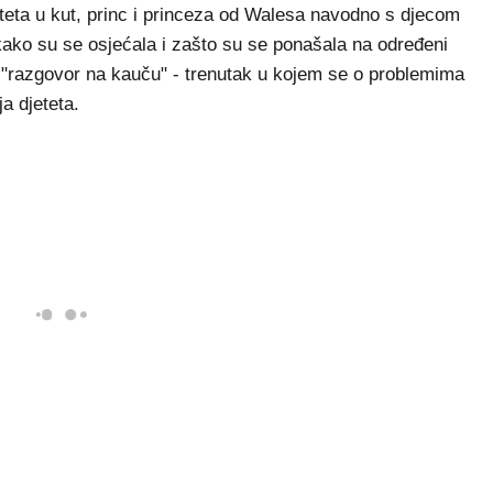
eteta u kut, princ i princeza od Walesa navodno s djecom
kako su se osjećala i zašto su se ponašala na određeni
i "razgovor na kauču" - trenutak u kojem se o problemima
a djeteta.