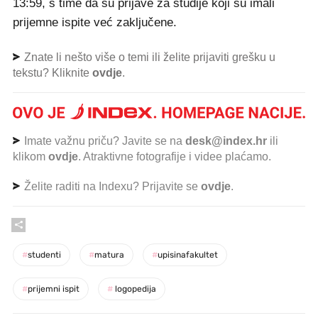
13:59, s time da su prijave za studije koji su imali
prijemne ispite već zaključene.
Znate li nešto više o temi ili želite prijaviti grešku u
tekstu? Kliknite
ovdje
.
Imate važnu priču? Javite se na
desk@index.hr
ili
klikom
ovdje
. Atraktivne fotografije i videe plaćamo.
Želite raditi na Indexu? Prijavite se
ovdje
.
#
studenti
#
matura
#
upisinafakultet
#
prijemni ispit
#
logopedija