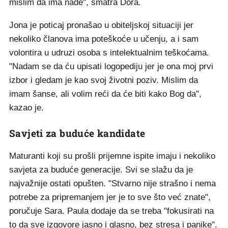
mislim da ima nade", smatra Dora.
Jona je poticaj pronašao u obiteljskoj situaciji jer
nekoliko članova ima poteškoće u učenju, a i sam
volontira u udruzi osoba s intelektualnim teškoćama.
"Nadam se da ću upisati logopediju jer je ona moj prvi
izbor i gledam je kao svoj životni poziv. Mislim da
imam šanse, ali volim reći da će biti kako Bog da",
kazao je.
Savjeti za buduće kandidate
Maturanti koji su prošli prijemne ispite imaju i nekoliko
savjeta za buduće generacije. Svi se slažu da je
najvažnije ostati opušten. "Stvarno nije strašno i nema
potrebe za pripremanjem jer je to sve što već znate",
poručuje Sara. Paula dodaje da se treba "fokusirati na
to da sve izgovore jasno i glasno, bez stresa i panike".