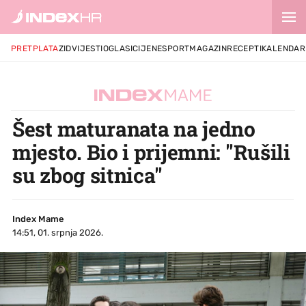
PRETPLATA
ZID
VIJESTI
OGLASI
CIJENE
SPORT
MAGAZIN
RECEPTI
KALENDAR
Šest maturanata na jedno
mjesto. Bio i prijemni: "Rušili
su zbog sitnica"
Index Mame
14:51, 01. srpnja 2026.