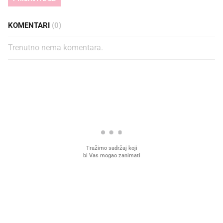
KOMENTARI
(0)
Trenutno nema komentara.
PROČITAJTE JOŠ
VIDEO
Liječnik otkrio kad je
Što povezuje Lexus i
najbolje vrijeme za skidanje
legendarnog Ponyja?
dioptrije