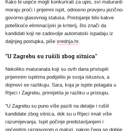
Kako bi uopće mogli konkurirati za upis, svi maturanti
moraju proći i prijemni ispit, odnosno provjeru jezično-
govorno-glasovnog statusa. Postojanje bilo kakve
poteškoće eliminacijski je kriterij, što znači da
kandidati koji ne zadovolje automatski ispadaju iz
daljnjeg postupka, piše
srednja.hr
.
"U Zagrebu su rušili zbog sitnica"
Nekoliko maturanata koji su ovih dana pristupili
prijemnim ispitima podijelilo je svoja iskustva, a
dojmovi se razlikuju. Sara, koja je ispite polagala u
Rijeci i Zagrebu, primijetila je razliku u pristupu.
"U Zagrebu su puno više pazili na detalje i rušili
kandidate zbog sitnica, dok su u Rijeci imali više
razumijevanja. Ispit počinje predstavljanjem i
općenitim razgovorom o maturi, nakon čega se dobije