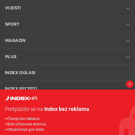
VIJESTI
SPORT
MAGAZIN
PLUS
INDEX OGLASI
INDEX RECEPTI
INFO
Pretplatite se na
Index bez reklama
Čitanje bez reklama
Oglašavanje
Zaposli se na Indexu
Kontakt
Impressum
Uvjeti
Brže učitavanje stranica
korištenja
Postavke kolačića
Otkažite kad god želite