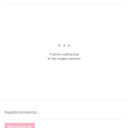
PROČITAJTE JOŠ
VIDEO
Liječnik otkrio kad je
Što povezuje Lexus i
najbolje vrijeme za skidanje
legendarnog Ponyja?
dioptrije
PRIJAVITE SE