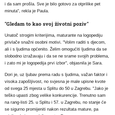
i da sam prošla. Sve je bilo gotovo za otprilike pet
minuta", rekla je Paula.
"Gledam to kao svoj životni poziv"
Unatoč strogim kriterijima, maturante na logopediju
privlače snažni osobni motivi. "Volim raditi s djecom,
ali i s ljudima općenito. Želim omogućiti ljudima da se
slobodno izražavaju i da se ne srame svojih problema,
i zato mi je logopedija prvi izbor", objasnila je Sara.
Dori je, uz ljubav prema radu s ljudima, važan faktor i
visoka zapošljivost, no svjesna je male upisne kvote
od svega 25 mjesta u Splitu do 50 u Zagrebu. "Jako je
teško upasti zbog velike konkurencije. Trenutno sam
na rang-listi 25. u Splitu i 57. u Zagrebu, no stanje će
se sigurno promijeniti nakon rezultata mature, pa