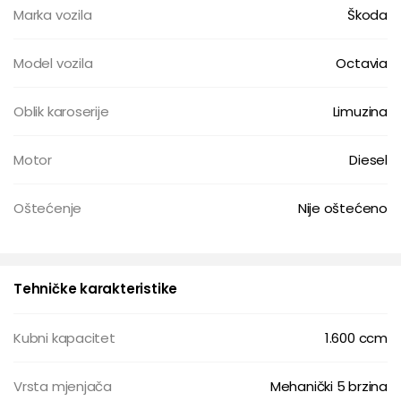
Marka vozila
Škoda
Model vozila
Octavia
Oblik karoserije
Limuzina
Motor
Diesel
Oštećenje
Nije oštećeno
Tehničke karakteristike
Kubni kapacitet
1.600 ccm
Vrsta mjenjača
Mehanički 5 brzina