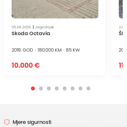
|
05.08.2026.
Jagodnjak
24.0
Skoda Octavia
Ško
2019. GOD
180.000 KM
85 KW
201
10.000 €
11
Mjere sigurnosti