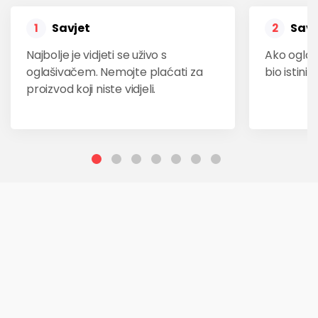
Savjet
Savj
1
2
Najbolje je vidjeti se uživo s
Ako oglas
oglašivačem. Nemojte plaćati za
bio istinit
proizvod koji niste vidjeli.