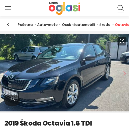
・
・
・
・
Početna
Auto-moto
Osobni automobili
Škoda
Octavi
NASLOVNICA
MOJI OGLASI
PORUKE
OCJENE
SPREMLJENI OGLASI
MOJE PRETRAGE
1/6
PRIJAVI PROBLEM ILI PRIJEDLOG
PREDAJ OGLAS
2019 Škoda Octavia 1.6 TDI