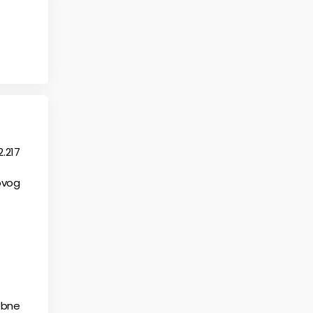
2.217
ovog
ebne