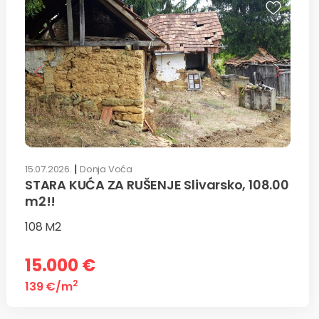
|
15.07.2026.
Donja Voća
STARA KUĆA ZA RUŠENJE Slivarsko, 108.00
m2!!
108 M2
15.000 €
2
139 €
/m