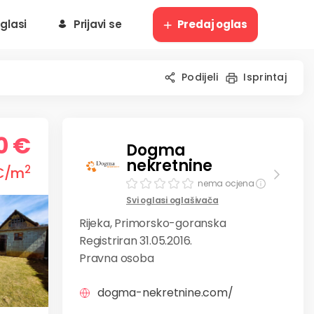
glasi
Prijavi se
Predaj oglas
Podijeli
Isprintaj
0 €
Dogma
nekretnine
2
€
/m
nema ocjena
Svi oglasi oglašivača
Rijeka, Primorsko-goranska
Registriran 31.05.2016.
Pravna osoba
dogma-nekretnine.com/