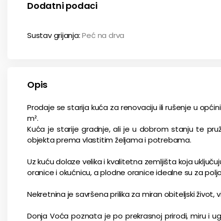
Dodatni podaci
Sustav grijanja
Peć na drva
Opis
Prodaje se starija kuća za renovaciju ili rušenje u opći
m².
Kuća je starije gradnje, ali je u dobrom stanju te pru
objekta prema vlastitim željama i potrebama.
Uz kuću dolaze velika i kvalitetna zemljišta koja uključuj
oranice i okućnicu, a plodne oranice idealne su za poljo
Nekretnina je savršena prilika za miran obiteljski život, vi
Donja Voća poznata je po prekrasnoj prirodi, miru i