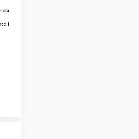
ineći
ta i