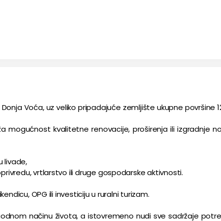
ni Donja Voća, uz veliko pripadajuće zemljište ukupne površine 1
ža mogućnost kvalitetne renovacije, proširenja ili izgradnje n
u livade,
privredu, vrtlarstvo ili druge gospodarske aktivnosti.
kendicu, OPG ili investiciju u ruralni turizam.
 ugodnom načinu života, a istovremeno nudi sve sadržaje potr