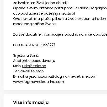
za kvalitetan život jedne obitelji.
Općina svojim aktivnim pristupom i ciljanim ulaganjima
ovo područje sve poželjnijim za život.
Ova nekretnina pruža priliku za život okupan prirodo
modernog načina života.
Za sve dodatne informacije slobodno nam se obratite
ID KOD AGENCIJE: VZ3727
Snježana Banić
Asistent u posredovanju
Mob:
Prikaži telefon
Tel:
Prikaži telefon
E-mail: snjezana.banic@dogma-nekretnine.com
www.dogma-nekretnine.com
Više informacija