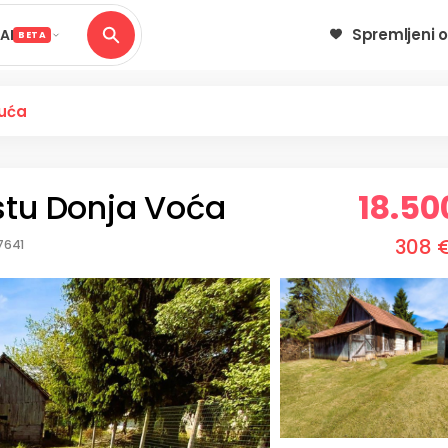
Spremljeni o
AI
BETA
kuća
tu Donja Voća
18.50
308 
7641