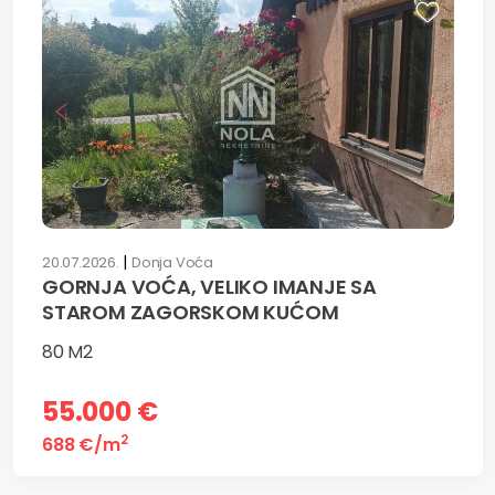
|
20.07.2026.
Donja Voća
GORNJA VOĆA, VELIKO IMANJE SA
STAROM ZAGORSKOM KUĆOM
80 M2
55.000 €
2
688 €
/m