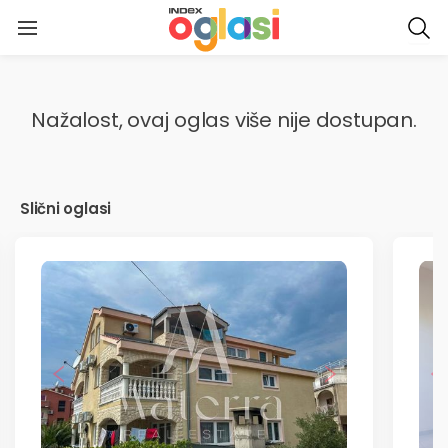
NASLOVNICA
Nažalost, ovaj oglas više nije dostupan.
MOJI OGLASI
PORUKE
Slični oglasi
OCJENE
SPREMLJENI OGLASI
MOJE PRETRAGE
PRIJAVI PROBLEM ILI PRIJEDLOG
PREDAJ OGLAS