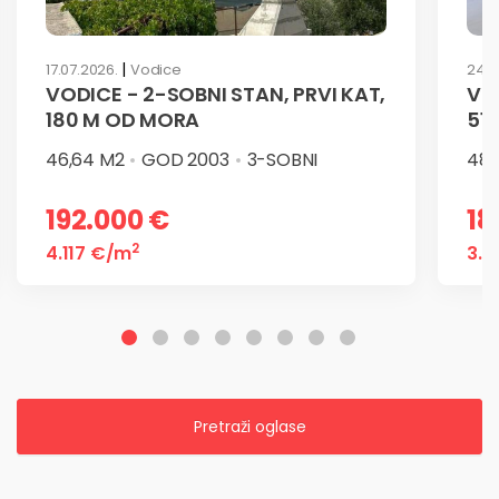
|
17.07.2026.
Vodice
24.0
VODICE - 2-SOBNI STAN, PRVI KAT,
Vod
180 M OD MORA
51,
46,64 M2
GOD 2003
3-SOBNI
48,
192.000 €
18
2
4.117 €
/m
3.6
Pretraži oglase