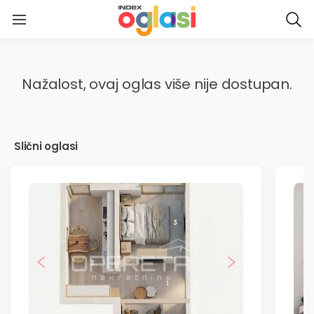
NASLOVNICA
Nažalost, ovaj oglas više nije dostupan.
MOJI OGLASI
PORUKE
Slični oglasi
OCJENE
SPREMLJENI OGLASI
MOJE PRETRAGE
PRIJAVI PROBLEM ILI PRIJEDLOG
PREDAJ OGLAS