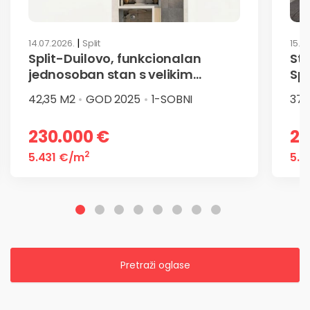
|
14.07.2026.
Split
15.0
Split-Duilovo, funkcionalan
Sta
jednosoban stan s velikim
Spl
balkonom i parkingom – odl
42,35 M2
GOD 2025
1-SOBNI
37 
230.000 €
22
2
5.431 €
/m
5.9
Pretraži oglase