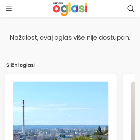
NASLOVNICA
Nažalost, ovaj oglas više nije dostupan.
MOJI OGLASI
PORUKE
Slični oglasi
OCJENE
SPREMLJENI OGLASI
MOJE PRETRAGE
PRIJAVI PROBLEM ILI PRIJEDLOG
PREDAJ OGLAS