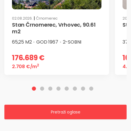
|
02.08.2026.
Črnomerec
20.0
Stan Črnomerec, Vrhovec, 90.61
St
m2
65,25 M2
GOD 1967
2-SOBNI
37 
176.689 €
16
2
2.708 €
/m
4.4
Pretraži oglase