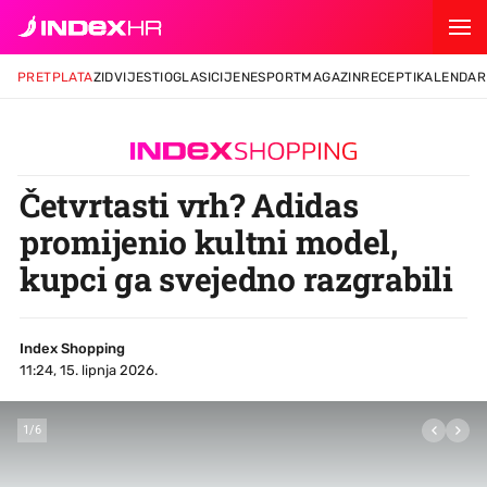
PRETPLATA
ZID
VIJESTI
OGLASI
CIJENE
SPORT
MAGAZIN
RECEPTI
KALENDAR
Četvrtasti vrh? Adidas
promijenio kultni model,
kupci ga svejedno razgrabili
Index Shopping
11:24, 15. lipnja 2026.
1
/
6