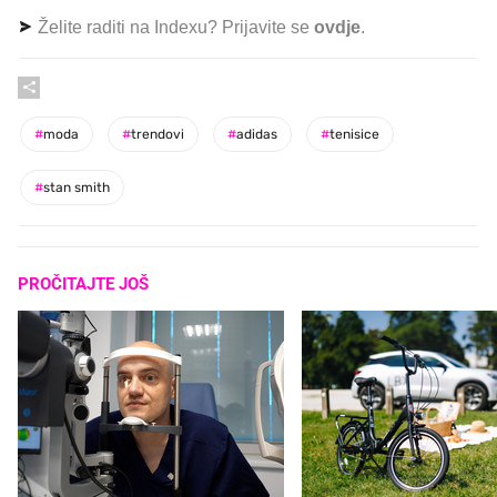
Želite raditi na Indexu? Prijavite se
ovdje
.
#
moda
#
trendovi
#
adidas
#
tenisice
#
stan smith
PROČITAJTE JOŠ