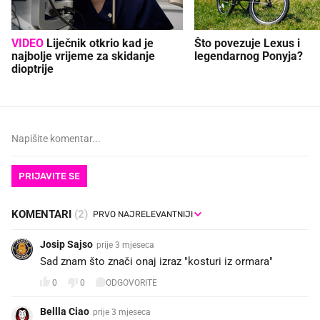
VIDEO
Liječnik otkrio kad je
Što povezuje Lexus i
najbolje vrijeme za skidanje
legendarnog Ponyja?
dioptrije
PRIJAVITE SE
KOMENTARI
(2)
Josip Sajso
prije 3 mjeseca
Sad znam što znači onaj izraz "kosturi iz ormara"
0
0
ODGOVORITE
Bellla Ciao
prije 3 mjeseca