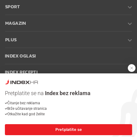
SPORT
MAGAZIN
PLUS
INDEX OGLASI
INDEX RECEPTI
INFO
Pretplatite se na
Index bez reklama
Čitanje bez reklama
Oglašavanje
Zaposli se na Indexu
Kontakt
Impressum
Uvjeti
Brže učitavanje stranica
korištenja
Postavke kolačića
Otkažite kad god želite
Pretplatite se
© 2026 Index