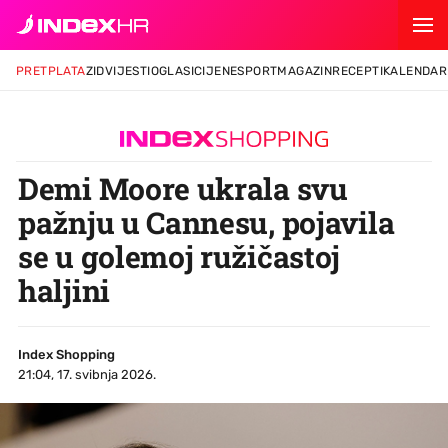
PRETPLATA
ZID
VIJESTI
OGLASI
CIJENE
SPORT
MAGAZIN
RECEPTI
KALENDAR
Demi Moore ukrala svu
pažnju u Cannesu, pojavila
se u golemoj ružičastoj
haljini
Index Shopping
21:04, 17. svibnja 2026.