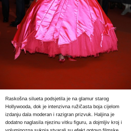
Raskošna silueta podsjetila je na glamur starog
Hollywooda, dok je intenzivna ružičasta boja cijelom
izdanju dala moderan i razigran prizvuk. Haljina je
dodatno naglasila njezinu vitku figuru, a dojmljiv kroj i
voluminozna suknja stvarali su efekt gotovo filmske