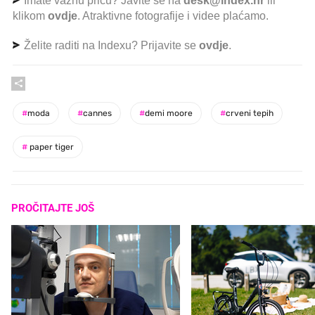
Imate važnu priču? Javite se na
desk@index.hr
ili
klikom
ovdje
. Atraktivne fotografije i videe plaćamo.
Želite raditi na Indexu? Prijavite se
ovdje
.
#
moda
#
cannes
#
demi moore
#
crveni tepih
#
paper tiger
PROČITAJTE JOŠ