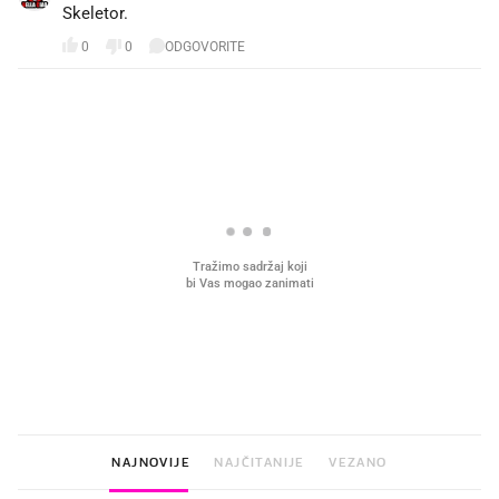
Skeletor.
0
0
ODGOVORITE
PROČITAJTE JOŠ
VIDEO
Liječnik otkrio kad je
Što povezuje Lexus i
najbolje vrijeme za skidanje
legendarnog Ponyja?
dioptrije
NAJNOVIJE
NAJČITANIJE
VEZANO