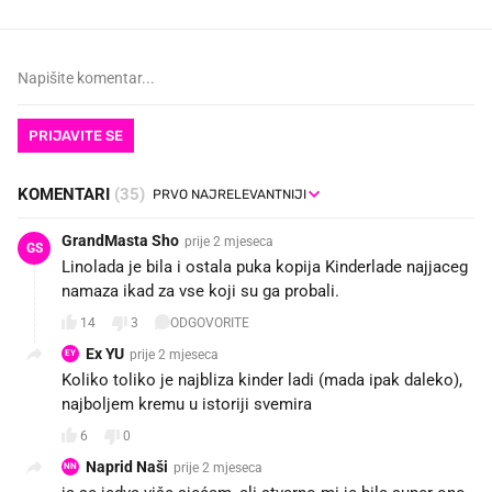
PRIJAVITE SE
KOMENTARI
(35)
GrandMasta Sho
prije 2 mjeseca
GS
Linolada je bila i ostala puka kopija Kinderlade najjaceg
namaza ikad za vse koji su ga probali.
14
3
ODGOVORITE
Ex YU
prije 2 mjeseca
EY
Koliko toliko je najbliza kinder ladi (mada ipak daleko),
najboljem kremu u istoriji svemira
6
0
Naprid Naši
prije 2 mjeseca
NN