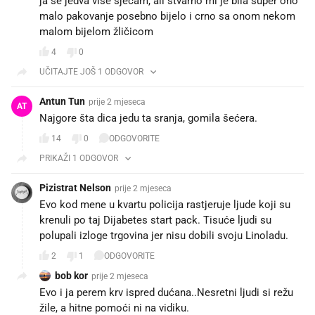
ja se jedva više sjećam, ali stvarno mi je bila super ono
malo pakovanje posebno bijelo i crno sa onom nekom
malom bijelom žličicom
4
0
UČITAJTE JOŠ 1 ODGOVOR
Antun Tun
prije 2 mjeseca
AT
Najgore šta dica jedu ta sranja, gomila šećera.
14
0
ODGOVORITE
PRIKAŽI 1 ODGOVOR
Pizistrat Nelson
prije 2 mjeseca
Evo kod mene u kvartu policija rastjeruje ljude koji su
krenuli po taj Dijabetes start pack. Tisuće ljudi su
polupali izloge trgovina jer nisu dobili svoju Linoladu.
2
1
ODGOVORITE
bob kor
prije 2 mjeseca
Evo i ja perem krv ispred dućana..Nesretni ljudi si režu
žile, a hitne pomoći ni na vidiku.