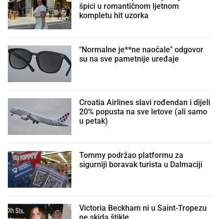
špici u romantičnom ljetnom
kompletu hit uzorka
"Normalne je**ne naočale" odgovor
su na sve pametnije uređaje
Croatia Airlines slavi rođendan i dijeli
20% popusta na sve letove (ali samo
u petak)
Tommy podržao platformu za
sigurniji boravak turista u Dalmaciji
Victoria Beckham ni u Saint-Tropezu
ne skida štikle