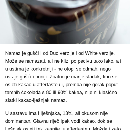
Namaz je gušći i od Duo verzije i od White verzije.
Može se namazati, ali ne klizi po pecivu tako lako, a i
u ustima je konkretniji - ne otopi se odmah, nego
ostaje gušći i puniji. Znatno je manje sladak, fino se
osjeti kakao u aftertasteu i, premda nije gorak poput
tamnih čokolada s 80 ili 90% kakaa, nije ni klasično
slatki kakao-lješnjak namaz.
U sastavu ima i lješnjaka, 13%, ali okusom nije
dominantan. Glavnu riječ ipak vodi kakao, dok se
lješnjak osjeti tek kasnije, u aftertasteu. Možda i zato