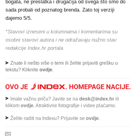
bogata, ne preslatka i drugačija od svega što smo do
sada probali od poznatog brenda. Zato toj verziji
dajemo 5/5.
*Stavovi izneseni u kolumnama i komentarima su
osobni stavovi autora i ne odražavaju nužno stav
redakcije Index.hr portala
Znate li nešto više o temi ili želite prijaviti grešku u
tekstu? Kliknite
ovdje
.
Imate važnu priču? Javite se na
desk@index.hr
ili
klikom
ovdje
. Atraktivne fotografije i videe plaćamo.
Želite raditi na Indexu? Prijavite se
ovdje
.