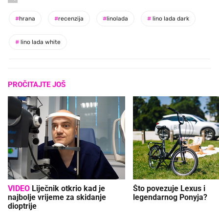
#
hrana
#
recenzija
#
linolada
#
lino lada dark
#
lino lada white
PROČITAJTE JOŠ
VIDEO
Liječnik otkrio kad je
Što povezuje Lexus i
najbolje vrijeme za skidanje
legendarnog Ponyja?
dioptrije