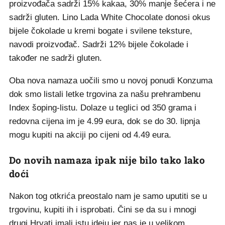
proizvođača sadrži 15% kakaa, 30% manje šećera i ne
sadrži gluten. Lino Lada White Chocolate donosi okus
bijele čokolade u kremi bogate i svilene teksture,
navodi proizvođač. Sadrži 12% bijele čokolade i
također ne sadrži gluten.
Oba nova namaza uočili smo u novoj ponudi Konzuma
dok smo listali letke trgovina za našu prehrambenu
Index šoping-listu. Dolaze u teglici od 350 grama i
redovna cijena im je 4.99 eura, dok se do 30. lipnja
mogu kupiti na akciji po cijeni od 4.49 eura.
Do novih namaza ipak nije bilo tako lako
doći
Nakon tog otkrića preostalo nam je samo uputiti se u
trgovinu, kupiti ih i isprobati. Čini se da su i mnogi
drugi Hrvati imali istu ideju jer nas je u velikom