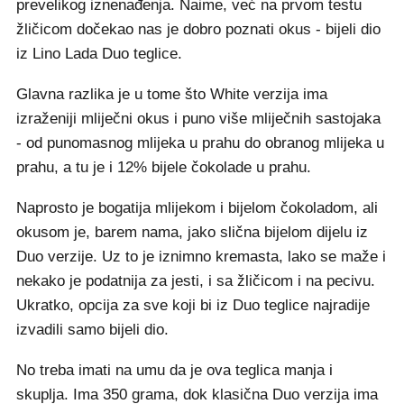
prevelikog iznenađenja. Naime, već na prvom testu
žličicom dočekao nas je dobro poznati okus - bijeli dio
iz Lino Lada Duo teglice.
Glavna razlika je u tome što White verzija ima
izraženiji mliječni okus i puno više mliječnih sastojaka
- od punomasnog mlijeka u prahu do obranog mlijeka u
prahu, a tu je i 12% bijele čokolade u prahu.
Naprosto je bogatija mlijekom i bijelom čokoladom, ali
okusom je, barem nama, jako slična bijelom dijelu iz
Duo verzije. Uz to je iznimno kremasta, lako se maže i
nekako je podatnija za jesti, i sa žličicom i na pecivu.
Ukratko, opcija za sve koji bi iz Duo teglice najradije
izvadili samo bijeli dio.
No treba imati na umu da je ova teglica manja i
skuplja. Ima 350 grama, dok klasična Duo verzija ima