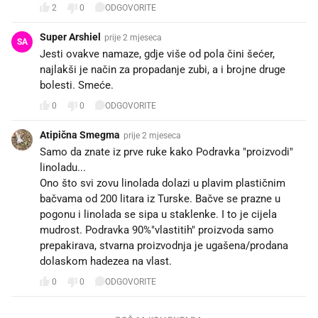
2
0
ODGOVORITE
Super Arshiel
prije 2 mjeseca
SA
Jesti ovakve namaze, gdje više od pola čini šećer,
najlakši je način za propadanje zubi, a i brojne druge
bolesti. Smeće.
0
0
ODGOVORITE
Atipična Smegma
prije 2 mjeseca
Samo da znate iz prve ruke kako Podravka "proizvodi"
linoladu...
Ono što svi zovu linolada dolazi u plavim plastičnim
bačvama od 200 litara iz Turske. Bačve se prazne u
pogonu i linolada se sipa u staklenke. I to je cijela
mudrost. Podravka 90%"vlastitih" proizvoda samo
prepakirava, stvarna proizvodnja je ugašena/prodana
dolaskom hadezea na vlast.
0
0
ODGOVORITE