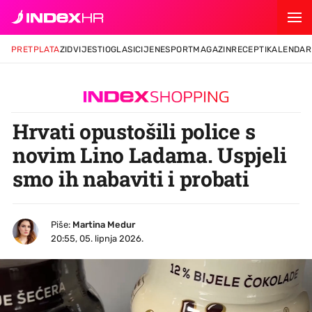
PRETPLATA
ZID
VIJESTI
OGLASI
CIJENE
SPORT
MAGAZIN
RECEPTI
KALENDAR
Hrvati opustošili police s
novim Lino Ladama. Uspjeli
smo ih nabaviti i probati
Piše:
Martina Medur
20:55, 05. lipnja 2026.