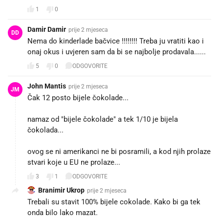
1
0
Damir Damir
prije 2 mjeseca
DD
Nema do kinderlade bačvice !!!!!!!! Treba ju vratiti kao i
onaj okus i uvjeren sam da bi se najbolje prodavala......
5
0
ODGOVORITE
John Mantis
prije 2 mjeseca
JM
Čak 12 posto bijele čokolade...
namaz od "bijele čokolade" a tek 1/10 je bijela
čokolada...
ovog se ni amerikanci ne bi posramili, a kod njih prolaze
stvari koje u EU ne prolaze...
3
1
ODGOVORITE
Branimir Ukrop
prije 2 mjeseca
Trebali su stavit 100% bijele cokolade. Kako bi ga tek
onda bilo lako mazat.