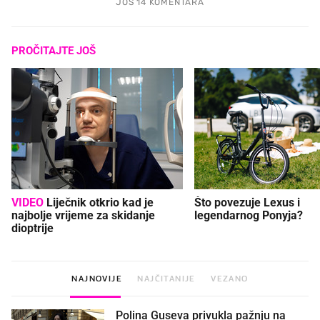
JOŠ 14 KOMENTARA
PROČITAJTE JOŠ
VIDEO
Liječnik otkrio kad je
Što povezuje Lexus i
najbolje vrijeme za skidanje
legendarnog Ponyja?
dioptrije
NAJNOVIJE
NAJČITANIJE
VEZANO
Polina Guseva privukla pažnju na