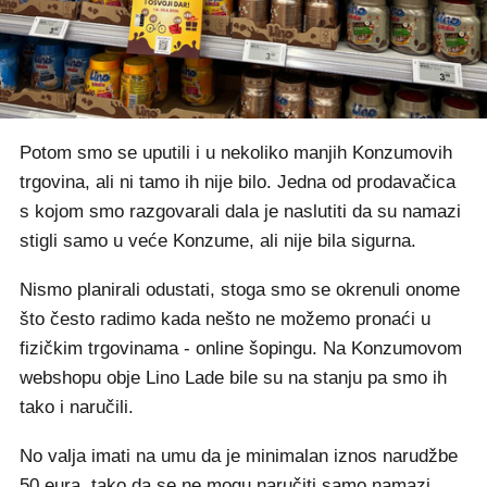
Potom smo se uputili i u nekoliko manjih Konzumovih
trgovina, ali ni tamo ih nije bilo. Jedna od prodavačica
s kojom smo razgovarali dala je naslutiti da su namazi
stigli samo u veće Konzume, ali nije bila sigurna.
Nismo planirali odustati, stoga smo se okrenuli onome
što često radimo kada nešto ne možemo pronaći u
fizičkim trgovinama - online šopingu. Na Konzumovom
webshopu obje Lino Lade bile su na stanju pa smo ih
tako i naručili.
No valja imati na umu da je minimalan iznos narudžbe
50 eura, tako da se ne mogu naručiti samo namazi.