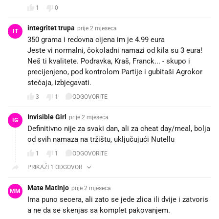
1
0
integritet trupa
prije 2 mjeseca
IT
350 grama i redovna cijena im je 4.99 eura
Jeste vi normalni, čokoladni namazi od kila su 3 eura!
Neš ti kvalitete. Podravka, Kraš, Franck... - skupo i
precijenjeno, pod kontrolom Partije i gubitaši Agrokor
stečaja, izbjegavati.
3
1
ODGOVORITE
Invisible Girl
prije 2 mjeseca
IG
Definitivno nije za svaki dan, ali za cheat day/meal, bolja
od svih namaza na tržištu, uključujući Nutellu
1
1
ODGOVORITE
PRIKAŽI 1 ODGOVOR
Mate Matinjo
prije 2 mjeseca
MM
Ima puno secera, ali zato se jede zlica ili dvije i zatvoris
a ne da se skenjas sa komplet pakovanjem.