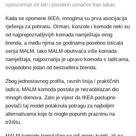
sponzoriran će biti i posebno označen kao takav.
Kada se spomene IKEA, mnogima su prva asocijacija
rješenja za pohranu. Ormari, konzole i komode neki su
od najprepoznatljivijih komada namještaja ovog
brenda, a među njima se godinama posebno isticala
serija MALM. Iako MALM obuhvaća više komada
namještaja, najpoznatija je upravo komoda s ladicama,
svojedobno jedan od bestsellera brenda.
Zbog jednostavnog profila, ravnih linija i praktičnih
ladica, MALM komoda postala je nezaobilazan dio
mnogih domova. Zato je vijest da IKEA postupno
povlači taj model potaknula potragu za najboljim
alternativama koje bi mogle popuniti prazninu na
tržištu.
MALM komode trenutačno se još mogu kupiti, ali na