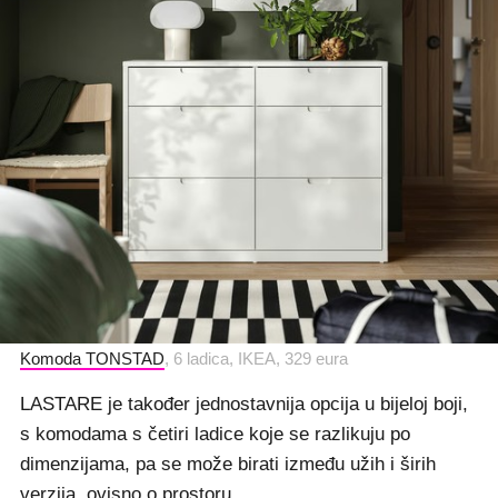
Komoda TONSTAD
, 6 ladica, IKEA, 329 eura
LASTARE je također jednostavnija opcija u bijeloj boji,
s komodama s četiri ladice koje se razlikuju po
dimenzijama, pa se može birati između užih i širih
verzija, ovisno o prostoru.