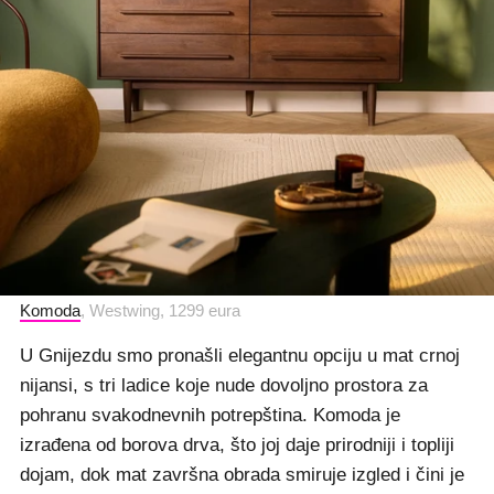
Komoda
, Westwing, 1299 eura
U Gnijezdu smo pronašli elegantnu opciju u mat crnoj
nijansi, s tri ladice koje nude dovoljno prostora za
pohranu svakodnevnih potrepština. Komoda je
izrađena od borova drva, što joj daje prirodniji i topliji
dojam, dok mat završna obrada smiruje izgled i čini je