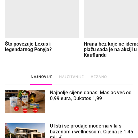
Što povezuje Lexus i
Hrana bez koje ne idem
legendarnog Ponyja?
plažu sada je na akciji u
Kauflandu
NAJNOVIJE
NAJČITANIJE
VEZANO
Najbolje cijene danas: Maslac već od
0,99 eura, Dukatos 1,99
U Istri se prodaje moderna vila s
bazenom i wellnessom. Cijena je 1.45
mil. €