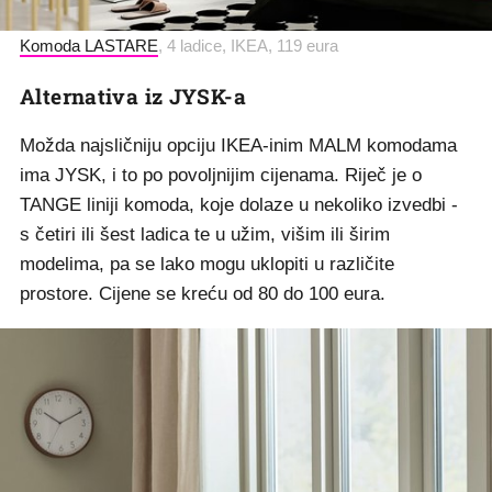
Komoda LASTARE
, 4 ladice, IKEA, 119 eura
Alternativa iz JYSK-a
Možda najsličniju opciju IKEA-inim MALM komodama
ima JYSK, i to po povoljnijim cijenama. Riječ je o
TANGE liniji komoda, koje dolaze u nekoliko izvedbi -
s četiri ili šest ladica te u užim, višim ili širim
modelima, pa se lako mogu uklopiti u različite
prostore. Cijene se kreću od 80 do 100 eura.