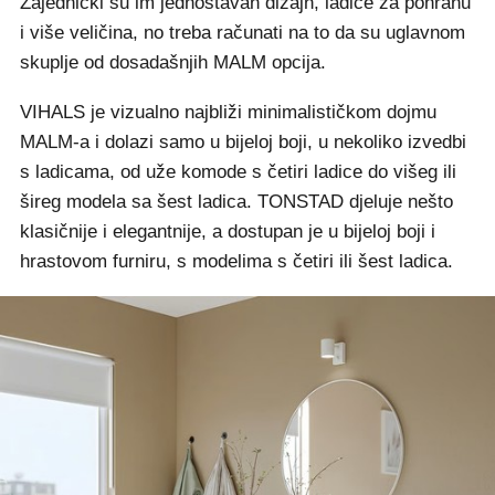
Zajednički su im jednostavan dizajn, ladice za pohranu
i više veličina, no treba računati na to da su uglavnom
skuplje od dosadašnjih MALM opcija.
VIHALS je vizualno najbliži minimalističkom dojmu
MALM-a i dolazi samo u bijeloj boji, u nekoliko izvedbi
s ladicama, od uže komode s četiri ladice do višeg ili
šireg modela sa šest ladica. TONSTAD djeluje nešto
klasičnije i elegantnije, a dostupan je u bijeloj boji i
hrastovom furniru, s modelima s četiri ili šest ladica.