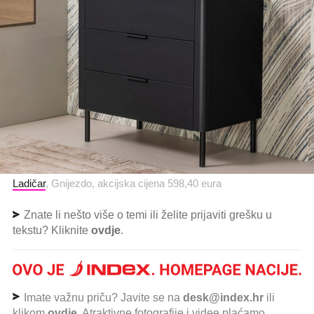
Ladičar
, Gnijezdo, akcijska cijena 598,40 eura
Znate li nešto više o temi ili želite prijaviti grešku u
tekstu? Kliknite
ovdje
.
Imate važnu priču? Javite se na
desk@index.hr
ili
klikom
ovdje
. Atraktivne fotografije i videe plaćamo.