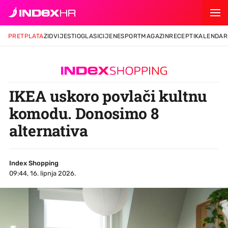
PRETPLATA
ZID
VIJESTI
OGLASI
CIJENE
SPORT
MAGAZIN
RECEPTI
KALENDAR
IKEA uskoro povlači kultnu
komodu. Donosimo 8
alternativa
Index Shopping
09:44, 16. lipnja 2026.