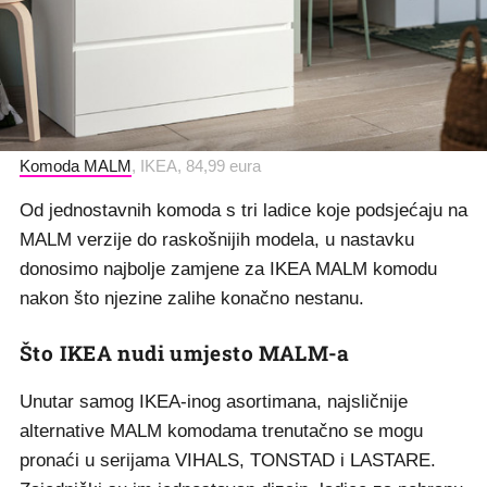
Komoda MALM
, IKEA, 84,99 eura
Od jednostavnih komoda s tri ladice koje podsjećaju na
MALM verzije do raskošnijih modela, u nastavku
donosimo najbolje zamjene za IKEA MALM komodu
nakon što njezine zalihe konačno nestanu.
Što IKEA nudi umjesto MALM-a
Unutar samog IKEA-inog asortimana, najsličnije
alternative MALM komodama trenutačno se mogu
pronaći u serijama VIHALS, TONSTAD i LASTARE.