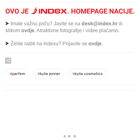
Imate važnu priču? Javite se na
desk@index.hr
ili
klikom
ovdje
. Atraktivne fotografije i videe plaćamo.
Želite raditi na Indexu? Prijavite se
ovdje
.
#
parfem
#
kylie jenner
#
kylie cosmetics
PROČITAJTE JOŠ