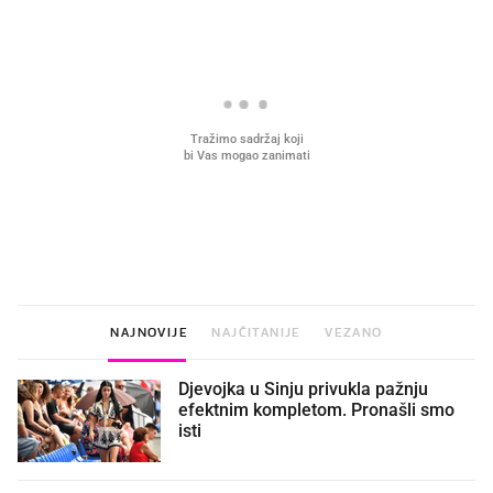
VIDEO
Liječnik otkrio kad je
Što povezuje Lexus i
najbolje vrijeme za skidanje
legendarnog Ponyja?
dioptrije
NAJNOVIJE
NAJČITANIJE
VEZANO
Djevojka u Sinju privukla pažnju
efektnim kompletom. Pronašli smo
isti