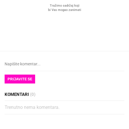
VIDEO
Liječnik otkrio kad je
Što povezuje Lexus i
najbolje vrijeme za skidanje
legendarnog Ponyja?
dioptrije
PRIJAVITE SE
KOMENTARI
(0)
Trenutno nema komentara.
PROČITAJTE JOŠ