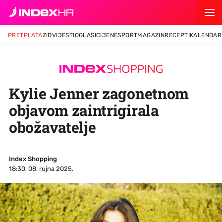
PRETPLATA
ZID
VIJESTI
OGLASI
CIJENE
SPORT
MAGAZIN
RECEPTI
KALENDAR
Kylie Jenner zagonetnom
objavom zaintrigirala
obožavatelje
Index Shopping
18:30, 08. rujna 2025.