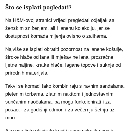
Što se isplati pogledati?
Na H&M-ovoj stranici vrijedi pregledati odjeljak sa
ženskim sniženjem, ali i lanenu kolekciju, jer se
dostupnost komada mijenja ovisno o zalihama.
Najviše se isplati obratiti pozornost na lanene košulje,
široke hlače od lana ili mješavine lana, prozračne
ljetne haljine, kratke hlače, lagane topove i suknje od
prirodnih materijala.
Takvi se komadi lako kombiniraju s ravnim sandalama,
pletenim torbama, zlatnim nakitom i jednostavnim
sunčanim naočalama, pa mogu funkcionirati i za
posao, i za godišnji odmor, i za večernju šetnju uz
more.
Ako ovo ljeto planirate kupiti samo nekoliko novih