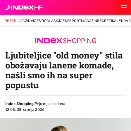
PRETPLATA
ZID
VIJESTI
OGLASI
CIJENE
SPORT
MAGAZIN
RECEPTI
KALENDAR
Ljubiteljice "old money" stila
obožavaju lanene komade,
našli smo ih na super
popustu
Index Shopping
|
Prije mjesec dana
12:03, 08. srpnja 2026.