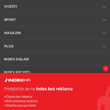
VIJESTI
SPORT
MAGAZIN
PLUS
INDEX OGLASI
INDEX RECEPTI
INFO
Pretplatite se na
Index bez reklama
Čitanje bez reklama
Oglašavanje
Zaposli se na Indexu
Kontakt
Impressum
Uvjeti
Brže učitavanje stranica
korištenja
Postavke kolačića
Otkažite kad god želite