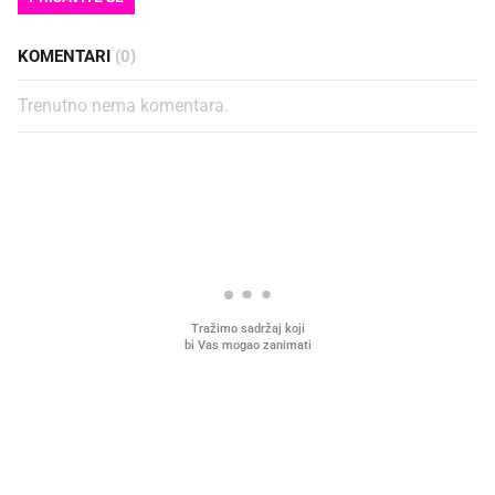
KOMENTARI
(0)
Trenutno nema komentara.
PROČITAJTE JOŠ
VIDEO
Liječnik otkrio kad je
Što povezuje Lexus i
najbolje vrijeme za skidanje
legendarnog Ponyja?
dioptrije