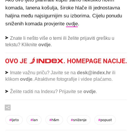
komada, lanena košulja, široke hlače ili jednostavna
haljina među najsigurnijim su izborima. Cijelu ponudu
sniženih komada provjerite
ovdje
.
Znate li nešto više o temi ili želite prijaviti grešku u
tekstu? Kliknite
ovdje
.
Imate važnu priču? Javite se na
desk@index.hr
ili
klikom
ovdje
. Atraktivne fotografije i videe plaćamo.
Želite raditi na Indexu? Prijavite se
ovdje
.
#
ljeto
#
lan
#
h&m
#
sniženje
#
popust