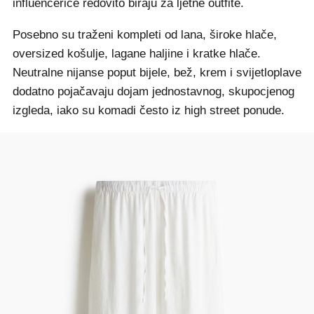
influencerice redovito biraju za ljetne outfite.
Posebno su traženi kompleti od lana, široke hlače,
oversized košulje, lagane haljine i kratke hlače.
Neutralne nijanse poput bijele, bež, krem i svijetloplave
dodatno pojačavaju dojam jednostavnog, skupocjenog
izgleda, iako su komadi često iz high street ponude.