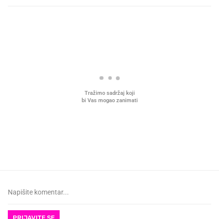
PROČITAJTE JOŠ
VIDEO
Liječnik otkrio kad je
Što povezuje Lexus i
najbolje vrijeme za skidanje
legendarnog Ponyja?
dioptrije
PRIJAVITE SE