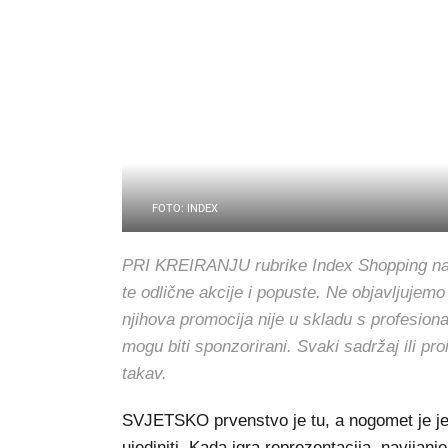
FOTO: INDEX
PRI KREIRANJU rubrike Index Shopping nasto
te odlične akcije i popuste. Ne objavljujemo
njihova promocija nije u skladu s profesion
mogu biti sponzorirani. Svaki sadržaj ili pr
takav.
SVJETSKO prvenstvo je tu, a nogomet je jed
ujediniti. Kada igra reprezentacija, navijan