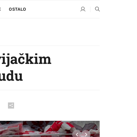
E
OSTALO
vijačkim
nudu