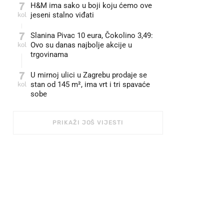
7
H&M ima sako u boji koju ćemo ove
kol
jeseni stalno viđati
7
Slanina Pivac 10 eura, Čokolino 3,49:
kol
Ovo su danas najbolje akcije u
trgovinama
7
U mirnoj ulici u Zagrebu prodaje se
kol
stan od 145 m², ima vrt i tri spavaće
sobe
PRIKAŽI JOŠ VIJESTI