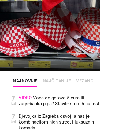
FOTO: INDEX
NAJNOVIJE
NAJČITANIJE
VEZANO
7
VIDEO
Voda od gotovo 5 eura ili
kol
zagrebačka pipa? Stavile smo ih na test
7
Djevojka iz Zagreba osvojila nas je
kol
kombinacijom high street i luksuznih
komada