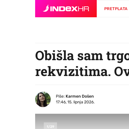
PRETPLATA
Obišla sam trg
rekvizitima. O
Piše:
Karmen Došen
17:46, 15. lipnja 2026.
1
/
29