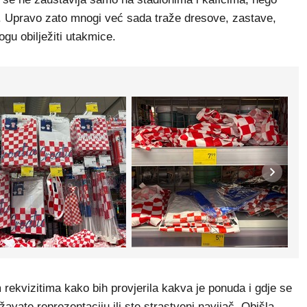
ne. Upravo zato mnogi već sada traže dresove, zastave,
gu obilježiti utakmice.
 rekvizitima kako bih provjerila kakva je ponuda i gdje se
žavate reprezentaciju ili ste strastveni navijač. Obišla