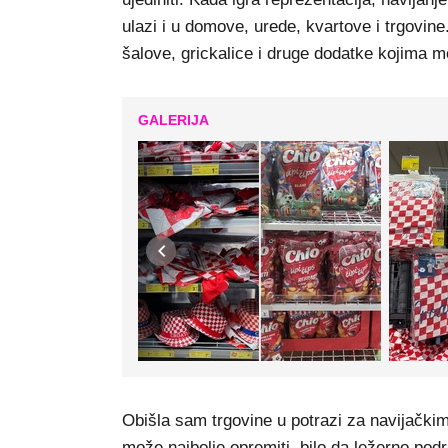
ulazi i u domove, urede, kvartove i trgovi
šalove, grickalice i druge dodatke kojima mo
GALERIJA
Obišla sam trgovine u potrazi za navijačkim
može najbolje opremiti, bilo da ležerno podr