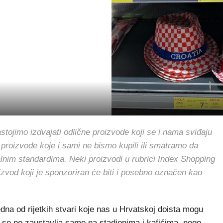
jimo izdvajati odlične proizvode koji se i nama sviđaju
 proizvode koje i sami ne bismo kupili ili smatramo da
alnim standardima. Neki proizvodi u rubrici Index Shopping
oizvod koji je sponzoriran će biti i posebno označen kao
na od rijetkih stvari koje nas u Hrvatskoj doista mogu
je se ne zaustavlja samo na stadionima i kafićima, nego