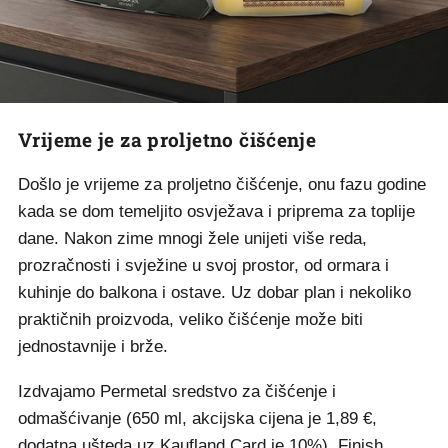
Vrijeme je za proljetno čišćenje
Došlo je vrijeme za proljetno čišćenje, onu fazu godine
kada se dom temeljito osvježava i priprema za toplije
dane. Nakon zime mnogi žele unijeti više reda,
prozračnosti i svježine u svoj prostor, od ormara i
kuhinje do balkona i ostave. Uz dobar plan i nekoliko
praktičnih proizvoda, veliko čišćenje može biti
jednostavnije i brže.
Izdvajamo Permetal sredstvo za čišćenje i
odmašćivanje (650 ml, akcijska cijena je 1,89 €,
dodatna ušteda uz Kaufland Card je 10%), Finish