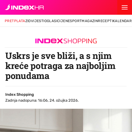
PRETPLATA
ZID
VIJESTI
OGLASI
CIJENE
SPORT
MAGAZIN
RECEPTI
KALENDAR
Uskrs je sve bliži, a s njim
kreće potraga za najboljim
ponudama
Index Shopping
Zadnja nadopuna: 16:06, 24. ožujka 2026.