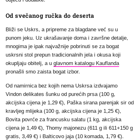
Od svečanog ručka do deserta
Bliži se Uskrs, a pripreme za blagdane već su u
punom jeku. Uz ukrašavanje doma i završne detalje,
mnogima je ipak najvažnije pobrinuti se za bogat
uskrsni stol prepun tradicionalnih jela i okusa koji
okupljaju obitelj, a u
glavnom katalogu Kauflanda
pronašli smo zaista bogat izbor.
Od namirnica bez kojih nema Uskrsa izdvajamo
Vindon delikates šunku od purećih prsa (100 g,
akcijska cijena je 1,29 €), Paška sirana parenjak sir od
kravljeg mlijeka (100 g, akcijska cijena je 1,25 €),
Bovita povrće za francusku salatu (1 kg, akcijska
cijena je 1,49 €), Thomy majonezu (611 g ili 611+150 g
gratis, 3,49 €) i Balticovo jaja (10 komada, 1,79 €).