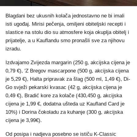
Blagdani bez ukusnih kolača jednostavno ne bi imali
isti ugođaj. Mirisi pečenja, omiljeni obiteljski recepti i
slastice na stolu dio su atmosfere koja okuplja obitelj i
prijatelje, a u Kauflandu smo pronašli sve za njihovu
izradu.
Izdvajamo Zvijezda margarin (250 g, akcijska cijena je
0,79 €), 'Z Bregov mascarpone (500 g, akcijska cijena
je 5,29 €), Halta pripravak za šlag (500 ml, 1,49 €), Di-
Go svježi pekarski kvasac (42 g, akcijska cijena je
0,49 €), Bradić kore za kolače (430,450 g, akcijska
cijena je 1,99 €, dodatna ušteda uz Kaufland Card je
10%) i Dorina čokoladu za kuhanje (300 g, akcijska
cijena je 3,99€).
Od posipa i nadjeva posebno se ističu K-Classic