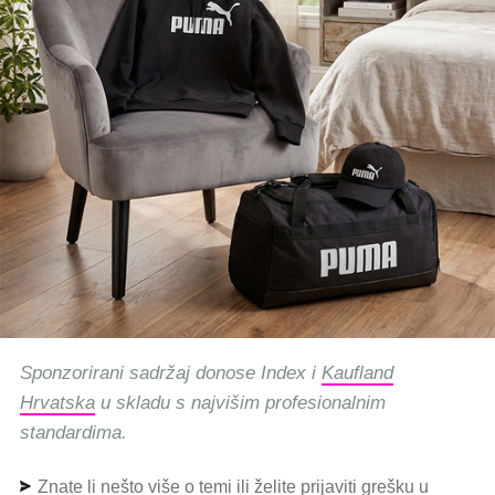
Sponzorirani sadržaj donose Index i
Kaufland
Hrvatska
u skladu s najvišim profesionalnim
standardima.
Znate li nešto više o temi ili želite prijaviti grešku u