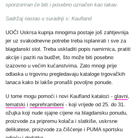
sponzoriran će biti i posebno označen kao takav.
Sadržaj nastao u suradnji s: Kaufland
UOČI Uskrsa kupnja mnogima postaje još zahtjevnija
jer uz svakodnevne potrebe treba isplanirati i sve za
blagdanski stol. Treba uskladiti popis namirnica, pratiti
akcije i paziti na budžet, što može biti posebno
izazovno u većim kućanstvima. Zato mnogi prije
odlaska u trgovinu pregledavaju kataloge trgovačkih
lanaca kako bi lakše pronašli povoljne ponude.
U tome mogu pomoći i novi Kaufland katalozi -
glavni
,
tematski
i
neprehrambeni
- koji vrijede od 25. do 31.
ožujka koji nude sjajne cijene na blagdansku ponudu,
proizvode za pripremu kolača i slatkiše, uskrsne
delikatese, proizvode za čišćenje i PUMA sportsku
odjeću i dodatke.