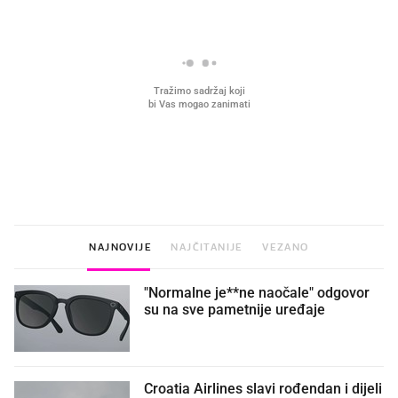
VIDEO
Liječnik otkrio kad je
Što povezuje Lexus i
najbolje vrijeme za skidanje
legendarnog Ponyja?
dioptrije
NAJNOVIJE
NAJČITANIJE
VEZANO
"Normalne je**ne naočale" odgovor
su na sve pametnije uređaje
Croatia Airlines slavi rođendan i dijeli