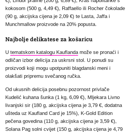
€), Lindor praline (200 g, 6,89 €), Kraš napolitanke s
kokosom (500 g, 4,49 €), Raffaello ili Rocher čokolade
(90 g, akcijska cijena je 2,09 €) te Lasta, Jaffa i
Munchmallow proizvode na 20% popusta.
Najbolje delikatese za košaricu
U
tematskom katalogu Kauflanda
može se pronaći i
odličan izbor delicija za uskrsni stol. U ponudi su
proizvodi koji mogu upotpuniti blagdanski meni i
olakšati pripremu svečanog ručka.
Od ukusnih delicija posebnu pozornost privlače
Kudelić kuhana šunka (1 kg, 6,09 €), Mljekara Livno
livanjski sir (180 g, akcijska cijena je 3,79 €, dodatna
ušteda uz Kaufland Card je 15%), K-Gold Edition
pečena govedina (110 g, akcijska cijena je 3,59 €),
Solana Pag solni cvijet (150 g, akcijska cijena je 4,79