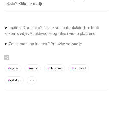
tekstu? Kliknite
ovdje
.
Imate važnu priču? Javite se na
desk@index.hr
ili
klikom
ovdje
. Atraktivne fotografije i videe plaćamo.
Želite raditi na Indexu? Prijavite se
ovdje
.
#
akcije
#
uskrs
#
blagdani
#
kaufland
#
katalog
PROČITAJTE JOŠ