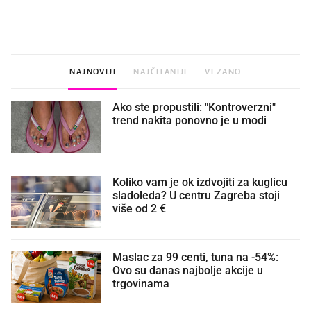
najbolje vrijeme za skidanje
legendarnog Ponyja?
dioptrije
NAJNOVIJE
NAJČITANIJE
VEZANO
Ako ste propustili: "Kontroverzni"
trend nakita ponovno je u modi
Koliko vam je ok izdvojiti za kuglicu
sladoleda? U centru Zagreba stoji
više od 2 €
Maslac za 99 centi, tuna na -54%:
Ovo su danas najbolje akcije u
trgovinama