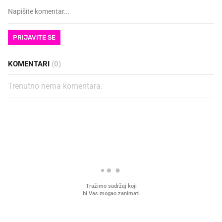
PRIJAVITE SE
KOMENTARI
(0)
Trenutno nema komentara.
PROČITAJTE JOŠ
VIDEO
Liječnik otkrio kad je
Što povezuje Lexus i