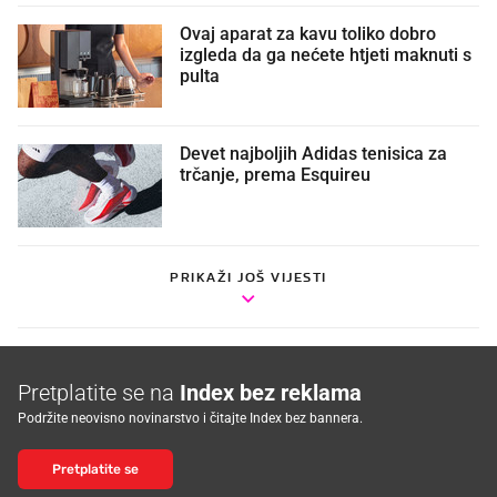
Ovaj aparat za kavu toliko dobro
izgleda da ga nećete htjeti maknuti s
pulta
Devet najboljih Adidas tenisica za
trčanje, prema Esquireu
PRIKAŽI JOŠ VIJESTI
Pretplatite se na
Index bez reklama
Podržite neovisno novinarstvo i čitajte Index bez bannera.
Pretplatite se