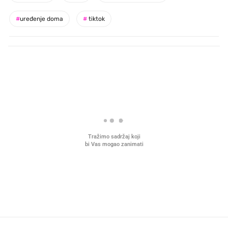
#
uređenje doma
#
tiktok
PROČITAJTE JOŠ
VIDEO
Liječnik otkrio kad je
Što povezuje Lexus i
najbolje vrijeme za skidanje
legendarnog Ponyja?
dioptrije