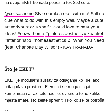
na svoje EKET komade potrošila tek 250 eura.
@celisashome
Style our ikea eket with me! Still no
clue what to do with this empty wall. Maybe a cute
artwork/print or a shelf? Would love to hear your
ideas!
#cozyathome
#pinterestaesthetic
#ikeaeket
#interiorinspo
#homeaesthetics
♬ What You Need
(feat. Charlotte Day Wilson) - KAYTRANADA
Što je EKET?
EKET je modularni sustav za odlaganje koji se lako
prilagođava prostoru. Elementi se mogu slagati i
kombinirati na različite načine, ovisno o tome koliko
mjesta imate, što želite spremiti i koliko želite potrošiti.