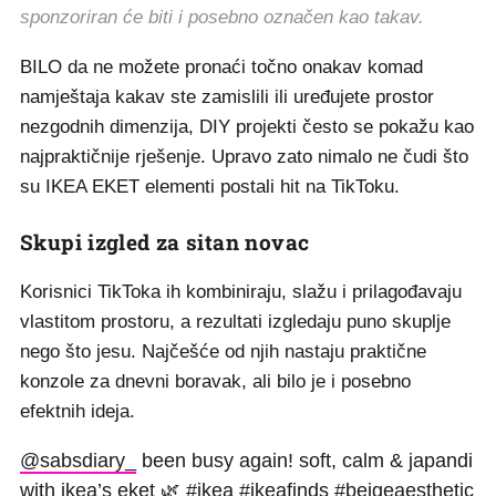
sponzoriran će biti i posebno označen kao takav.
BILO da ne možete pronaći točno onakav komad
namještaja kakav ste zamislili ili uređujete prostor
nezgodnih dimenzija, DIY projekti često se pokažu kao
najpraktičnije rješenje. Upravo zato nimalo ne čudi što
su IKEA EKET elementi postali hit na TikToku.
Skupi izgled za sitan novac
Korisnici TikToka ih kombiniraju, slažu i prilagođavaju
vlastitom prostoru, a rezultati izgledaju puno skuplje
nego što jesu. Najčešće od njih nastaju praktične
konzole za dnevni boravak, ali bilo je i posebno
efektnih ideja.
@sabsdiary_
been busy again! soft, calm & japandi
with ikea’s eket 🌿
#ikea
#ikeafinds
#beigeaesthetic