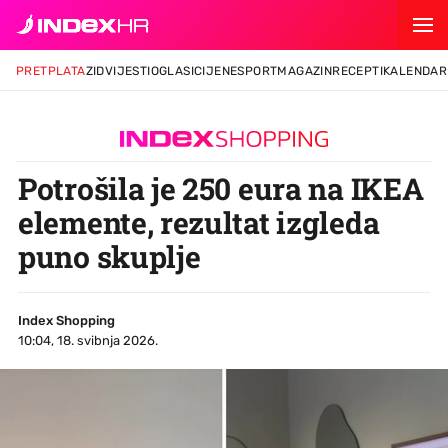
PRETPLATA
ZID
VIJESTI
OGLASI
CIJENE
SPORT
MAGAZIN
RECEPTI
KALENDAR
Potrošila je 250 eura na IKEA
elemente, rezultat izgleda
puno skuplje
Index Shopping
10:04, 18. svibnja 2026.