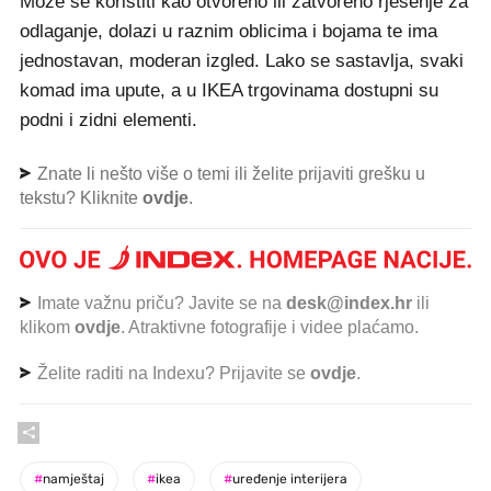
Može se koristiti kao otvoreno ili zatvoreno rješenje za
odlaganje, dolazi u raznim oblicima i bojama te ima
jednostavan, moderan izgled. Lako se sastavlja, svaki
komad ima upute, a u IKEA trgovinama dostupni su
podni i zidni elementi.
Znate li nešto više o temi ili želite prijaviti grešku u
tekstu? Kliknite
ovdje
.
Imate važnu priču? Javite se na
desk@index.hr
ili
klikom
ovdje
. Atraktivne fotografije i videe plaćamo.
Želite raditi na Indexu? Prijavite se
ovdje
.
#
namještaj
#
ikea
#
uređenje interijera