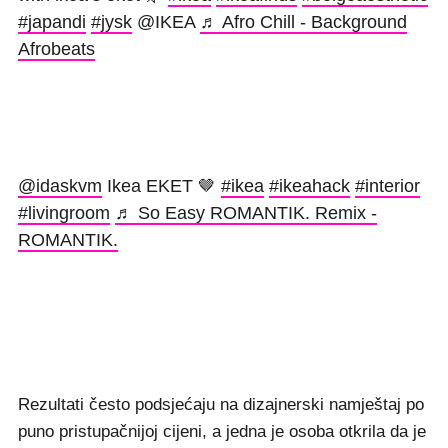
#japandi
#jysk
@IKEA
♬ Afro Chill - Background
Afrobeats
@idaskvm
Ikea EKET 🤎
#ikea
#ikeahack
#interior
#livingroom
♬ So Easy ROMANTIK. Remix -
ROMANTIK.
Rezultati često podsjećaju na dizajnerski namještaj po
puno pristupačnijoj cijeni, a jedna je osoba otkrila da je