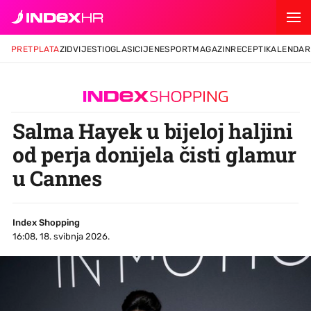
PRETPLATA
ZID
VIJESTI
OGLASI
CIJENE
SPORT
MAGAZIN
RECEPTI
KALENDAR
Salma Hayek u bijeloj haljini
od perja donijela čisti glamur
u Cannes
Index Shopping
16:08, 18. svibnja 2026.