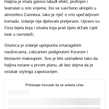
Haljina je imala gotovo labuđi efekt, profinjen i
teatralan u isto vrijeme, što se savršeno uklopilo u
atmosferu Cannesa. Iako je riječ o vrlo upečatljivom
komadu, izdanje nije djelovalo pretjerano. Upravo su
čista bijela boja i silueta koja prati tijelo držale cijeli
look u ravnoteži.
Glumica je izdanje upotpunila smaragdnim
naušnicama, zalizanom podignutom frizurom i
blistavim makeupom. Sve je bilo usklađeno tako da
haljina ostane u prvom planu, ali bez dojma da je
ostatak stylinga zapostavljen.