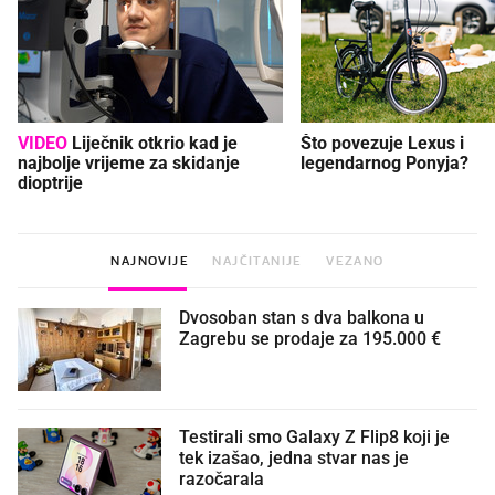
VIDEO
Liječnik otkrio kad je
Što povezuje Lexus i
najbolje vrijeme za skidanje
legendarnog Ponyja?
dioptrije
NAJNOVIJE
NAJČITANIJE
VEZANO
Dvosoban stan s dva balkona u
Zagrebu se prodaje za 195.000 €
Testirali smo Galaxy Z Flip8 koji je
tek izašao, jedna stvar nas je
razočarala