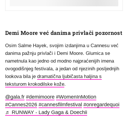
Demi Moore već danima privlači pozornost
Osim Salme Hayek, svojim izdanjima u Cannesu već
danima pažnju privlači i Demi Moore. Glumica se
nametnula kao jedno od modno najpraćenijih imena
ovogodišnjeg festivala, a jedan od njezinih posljednjih
lookova bila je
dramatična ljubičasta haljina s
teksturom krokodilske kože
.
@gala.fr
#demimoore
#WomenInMotion
#Cannes2026
#cannesfilmfestival
#onregardequoi
♬ RUNWAY - Lady Gaga & Doechii