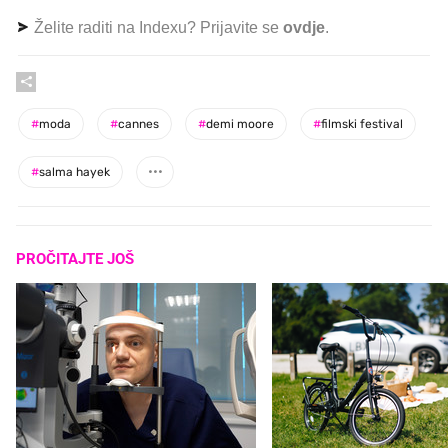
Želite raditi na Indexu? Prijavite se
ovdje
.
#
moda
#
cannes
#
demi moore
#
filmski festival
#
salma hayek
PROČITAJTE JOŠ