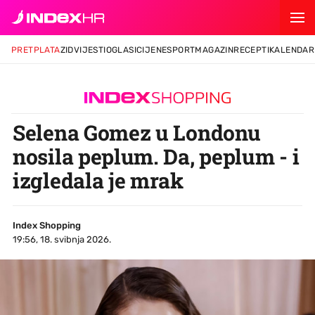
PRETPLATA
ZID
VIJESTI
OGLASI
CIJENE
SPORT
MAGAZIN
RECEPTI
KALENDAR
Selena Gomez u Londonu
nosila peplum. Da, peplum - i
izgledala je mrak
Index Shopping
19:56, 18. svibnja 2026.