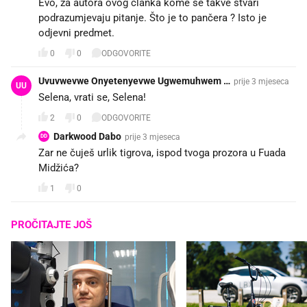
Evo, za autora ovog članka kome se takve stvari
podrazumjevaju pitanje. Što je to pančera ? Isto je
odjevni predmet.
0
0
ODGOVORITE
Uvuvwevwe Onyetenyevwe Ugwemuhwem O
prije 3 mjeseca
UU
sas
Selena, vrati se, Selena!
2
0
ODGOVORITE
Darkwood Dabo
prije 3 mjeseca
DD
Zar ne čuješ urlik tigrova, ispod tvoga prozora u Fuada
Midžića?
1
0
PROČITAJTE JOŠ