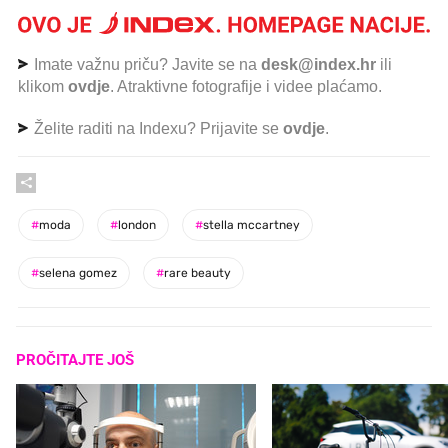
Imate važnu priču? Javite se na
desk@index.hr
ili
klikom
ovdje
. Atraktivne fotografije i videe plaćamo.
Želite raditi na Indexu? Prijavite se
ovdje
.
#
moda
#
london
#
stella mccartney
#
selena gomez
#
rare beauty
PROČITAJTE JOŠ