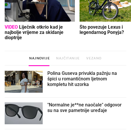
VIDEO
Liječnik otkrio kad je
Što povezuje Lexus i
najbolje vrijeme za skidanje
legendarnog Ponyja?
dioptrije
NAJNOVIJE
NAJČITANIJE
VEZANO
Polina Guseva privukla pažnju na
špici u romantičnom ljetnom
kompletu hit uzorka
"Normalne je**ne naočale" odgovor
su na sve pametnije uređaje