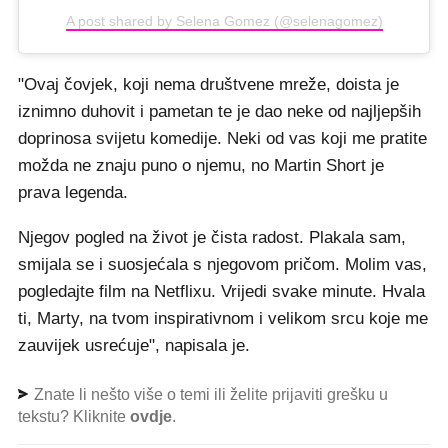
A post shared by Selena Gomez (@selenagomez)
"Ovaj čovjek, koji nema društvene mreže, doista je
iznimno duhovit i pametan te je dao neke od najljepših
doprinosa svijetu komedije. Neki od vas koji me pratite
možda ne znaju puno o njemu, no Martin Short je
prava legenda.
Njegov pogled na život je čista radost. Plakala sam,
smijala se i suosjećala s njegovom pričom. Molim vas,
pogledajte film na Netflixu. Vrijedi svake minute. Hvala
ti, Marty, na tvom inspirativnom i velikom srcu koje me
zauvijek usrećuje", napisala je.
Znate li nešto više o temi ili želite prijaviti grešku u
tekstu? Kliknite
ovdje
.