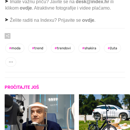
Imate važnu priču? Javite se na
desk@index.hr
ili
klikom
ovdje
. Atraktivne fotografije i videe plaćamo.
Želite raditi na Indexu? Prijavite se
ovdje
.
#
moda
#
trend
#
trendovi
#
shakira
#
žuta
PROČITAJTE JOŠ