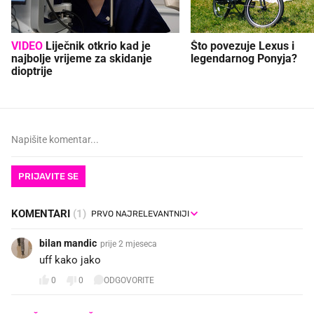
VIDEO
Liječnik otkrio kad je
Što povezuje Lexus i
najbolje vrijeme za skidanje
legendarnog Ponyja?
dioptrije
PRIJAVITE SE
KOMENTARI
(1)
bilan mandic
prije 2 mjeseca
uff kako jako
0
0
ODGOVORITE