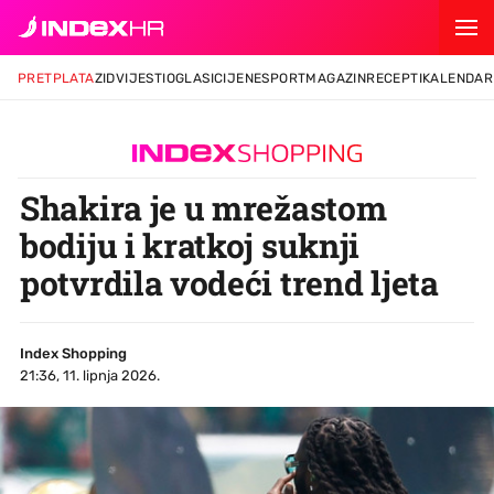
PRETPLATA
ZID
VIJESTI
OGLASI
CIJENE
SPORT
MAGAZIN
RECEPTI
KALENDAR
Shakira je u mrežastom
bodiju i kratkoj suknji
potvrdila vodeći trend ljeta
Index Shopping
21:36, 11. lipnja 2026.