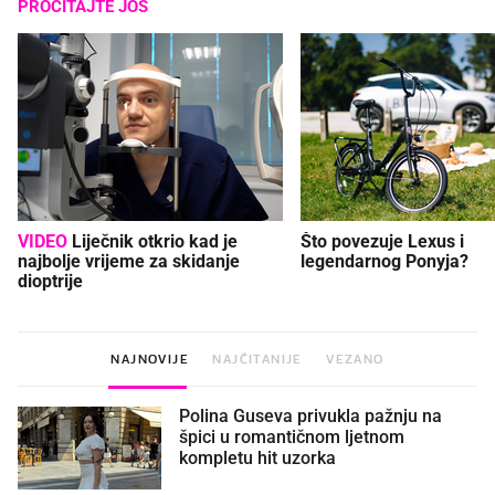
PROČITAJTE JOŠ
VIDEO
Liječnik otkrio kad je
Što povezuje Lexus i
najbolje vrijeme za skidanje
legendarnog Ponyja?
dioptrije
NAJNOVIJE
NAJČITANIJE
VEZANO
Polina Guseva privukla pažnju na
špici u romantičnom ljetnom
kompletu hit uzorka