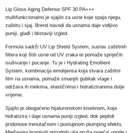
Lip Gloss Aging Defense SPF 30 PA+++
multifunkcionalno je sjajilo za usne koje spaja njegu,
zaštitu i sjaj. Brend navodi da usnama daje vidljivo
puniji, glađi i blistaviji izgled.
Formula sadrži UV Lip Shield System, sustav zaštitnih
filtera koji štiti usne od UV zraka te pomaže spriječiti
isušivanje i pucanje. Tu je i Hydrating Emollient
System, kombinacija emolijensa koja stvara zaštitni
film na usnama, pomaže smanjiti gubitak vlage i
održava ih mekima, elastičnima i hidratiziranima dulje
vrijeme.
Sjajilo je obogaćeno hijaluronskom kiselinom, koja
hidratizira i daje usnama puniji izgled, dok peptidi
pridonose trenutačnom i postupnom plumping efektu.
Mješavina hranjivih prirodnih ulja pruža osjećaj ugode i