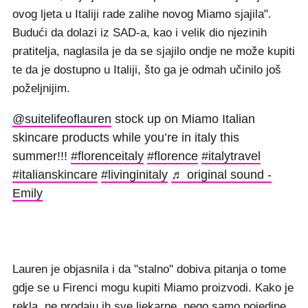
ovog ljeta u Italiji rade zalihe novog Miamo sjajila".
Budući da dolazi iz SAD-a, kao i velik dio njezinih
pratitelja, naglasila je da se sjajilo ondje ne može kupiti
te da je dostupno u Italiji, što ga je odmah učinilo još
poželjnijim.
@suitelifeoflauren
stock up on Miamo Italian
skincare products while you’re in italy this
summer!!!
#florenceitaly
#florence
#italytravel
#italianskincare
#livinginitaly
♬ original sound -
Emily
Lauren je objasnila i da "stalno" dobiva pitanja o tome
gdje se u Firenci mogu kupiti Miamo proizvodi. Kako je
rekla, ne prodaju ih sve ljekarne, nego samo pojedine,