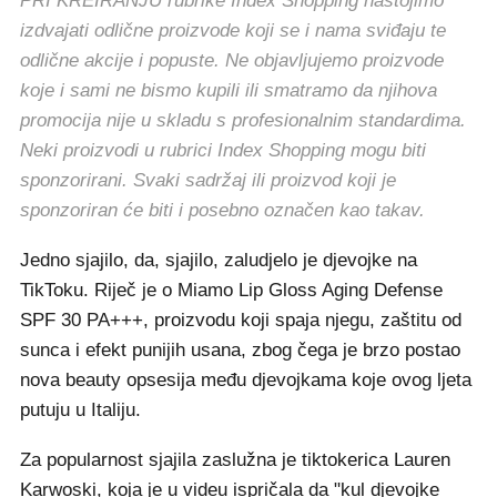
PRI KREIRANJU rubrike Index Shopping nastojimo
izdvajati odlične proizvode koji se i nama sviđaju te
odlične akcije i popuste. Ne objavljujemo proizvode
koje i sami ne bismo kupili ili smatramo da njihova
promocija nije u skladu s profesionalnim standardima.
Neki proizvodi u rubrici Index Shopping mogu biti
sponzorirani. Svaki sadržaj ili proizvod koji je
sponzoriran će biti i posebno označen kao takav.
Jedno sjajilo, da, sjajilo, zaludjelo je djevojke na
TikToku. Riječ je o Miamo Lip Gloss Aging Defense
SPF 30 PA+++, proizvodu koji spaja njegu, zaštitu od
sunca i efekt punijih usana, zbog čega je brzo postao
nova beauty opsesija među djevojkama koje ovog ljeta
putuju u Italiju.
Za popularnost sjajila zaslužna je tiktokerica Lauren
Karwoski, koja je u videu ispričala da "kul djevojke