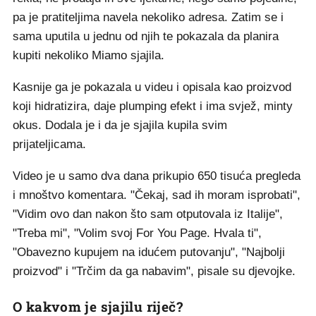
pa je pratiteljima navela nekoliko adresa. Zatim se i
sama uputila u jednu od njih te pokazala da planira
kupiti nekoliko Miamo sjajila.
Kasnije ga je pokazala u videu i opisala kao proizvod
koji hidratizira, daje plumping efekt i ima svjež, minty
okus. Dodala je i da je sjajila kupila svim
prijateljicama.
Video je u samo dva dana prikupio 650 tisuća pregleda
i mnoštvo komentara. "Čekaj, sad ih moram isprobati",
"Vidim ovo dan nakon što sam otputovala iz Italije",
"Treba mi", "Volim svoj For You Page. Hvala ti",
"Obavezno kupujem na idućem putovanju", "Najbolji
proizvod" i "Trčim da ga nabavim", pisale su djevojke.
O kakvom je sjajilu riječ?