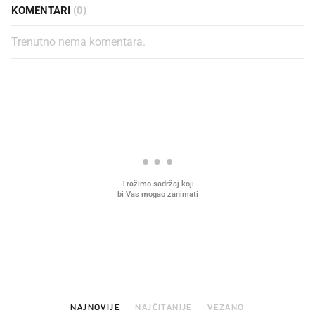
KOMENTARI
(0)
Trenutno nema komentara.
PROČITAJTE JOŠ
VIDEO
Liječnik otkrio kad je
Što povezuje Lexus i
najbolje vrijeme za skidanje
legendarnog Ponyja?
dioptrije
NAJNOVIJE
NAJČITANIJE
VEZANO