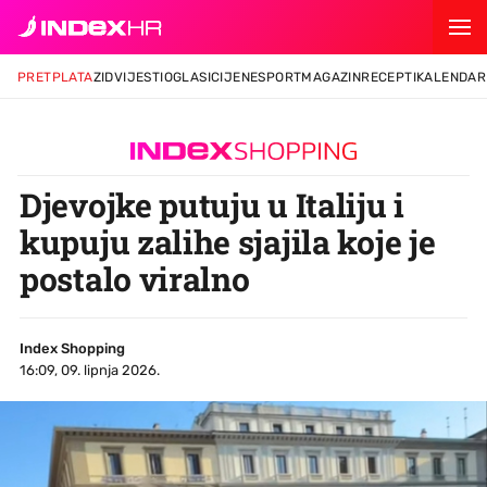
PRETPLATA
ZID
VIJESTI
OGLASI
CIJENE
SPORT
MAGAZIN
RECEPTI
KALENDAR
Djevojke putuju u Italiju i
kupuju zalihe sjajila koje je
postalo viralno
Index Shopping
16:09, 09. lipnja 2026.