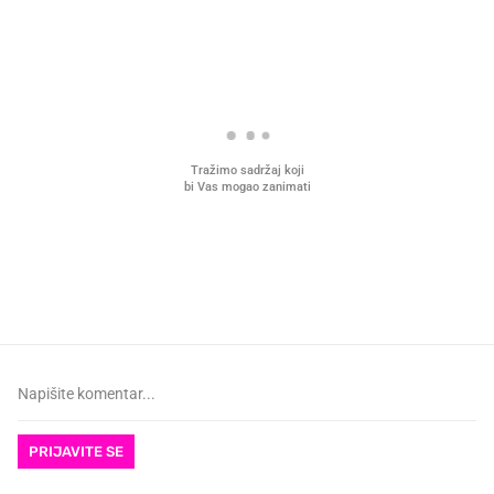
PROČITAJTE JOŠ
VIDEO
Liječnik otkrio kad je
Što povezuje Lexus i
najbolje vrijeme za skidanje
legendarnog Ponyja?
dioptrije
PRIJAVITE SE