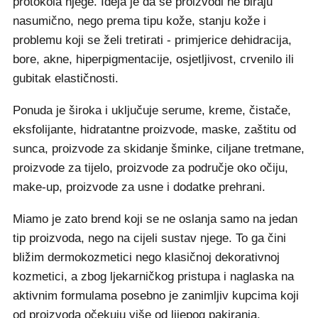
protokola njege. Ideja je da se proizvodi ne biraju
nasumično, nego prema tipu kože, stanju kože i
problemu koji se želi tretirati - primjerice dehidracija,
bore, akne, hiperpigmentacije, osjetljivost, crvenilo ili
gubitak elastičnosti.
Ponuda je široka i uključuje serume, kreme, čistače,
eksfolijante, hidratantne proizvode, maske, zaštitu od
sunca, proizvode za skidanje šminke, ciljane tretmane,
proizvode za tijelo, proizvode za područje oko očiju,
make-up, proizvode za usne i dodatke prehrani.
Miamo je zato brend koji se ne oslanja samo na jedan
tip proizvoda, nego na cijeli sustav njege. To ga čini
bližim dermokozmetici nego klasičnoj dekorativnoj
kozmetici, a zbog ljekarničkog pristupa i naglaska na
aktivnim formulama posebno je zanimljiv kupcima koji
od proizvoda očekuju više od lijepog pakiranja.