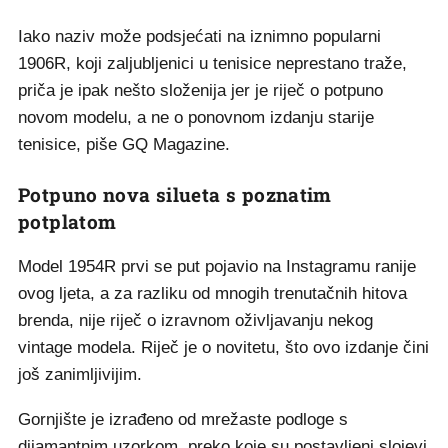
Iako naziv može podsjećati na iznimno popularni
1906R, koji zaljubljenici u tenisice neprestano traže,
priča je ipak nešto složenija jer je riječ o potpuno
novom modelu, a ne o ponovnom izdanju starije
tenisice, piše GQ Magazine.
Potpuno nova silueta s poznatim
potplatom
Model 1954R prvi se put pojavio na Instagramu ranije
ovog ljeta, a za razliku od mnogih trenutačnih hitova
brenda, nije riječ o izravnom oživljavanju nekog
vintage modela. Riječ je o novitetu, što ovo izdanje čini
još zanimljivijim.
Gornjište je izrađeno od mrežaste podloge s
dijamantnim uzorkom, preko koje su postavljeni slojevi