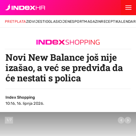
PRETPLATA
ZID
VIJESTI
OGLASI
CIJENE
SPORT
MAGAZIN
RECEPTI
KALENDAR
Novi New Balance još nije
izašao, a već se predviđa da
će nestati s polica
Index Shopping
10:16, 16. lipnja 2026.
1
/
7