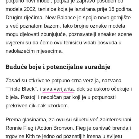
potpuno novi model, potplat je zapravo posuđen od
modela 2002, tenisice koja je lansirana prije 16 godina.
Drugim riječima, New Balance je spojio novo gornjište
s već poznatom bazom. Iako brojne oznake modela
mogu djelovati zbunjujuće, poznavatelji sneaker scene
uvjereni su da ćemo ovu tenisicu viđati posvuda u
nadolazećim mjesecima.
Buduće boje i potencijalne suradnje
Zasad su otkrivene potpuno crna verzija, nazvana
"Triple Black", i
siva varijanta
, dok se uskoro očekuje i
bijela. Postoji i neobičan par koji je u potpunosti
prekriven cik-cak uzorkom.
Prema glasinama, za ovu su siluetu već zainteresirani
Ronnie Fieg i Action Bronson. Fieg je osnivač brenda i
trgovine Kith te jedno od poznatijih imena u svijetu