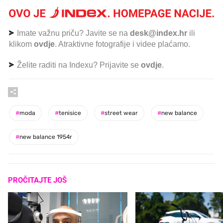
Imate važnu priču? Javite se na
desk@index.hr
ili
klikom
ovdje
. Atraktivne fotografije i videe plaćamo.
Želite raditi na Indexu? Prijavite se
ovdje
.
#
moda
#
tenisice
#
street wear
#
new balance
#
new balance 1954r
PROČITAJTE JOŠ