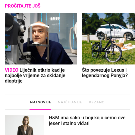
PROČITAJTE JOŠ
VIDEO
Liječnik otkrio kad je
Što povezuje Lexus i
najbolje vrijeme za skidanje
legendarnog Ponyja?
dioptrije
NAJNOVIJE
NAJČITANIJE
VEZANO
H&M ima sako u boji koju ćemo ove
jeseni stalno viđati