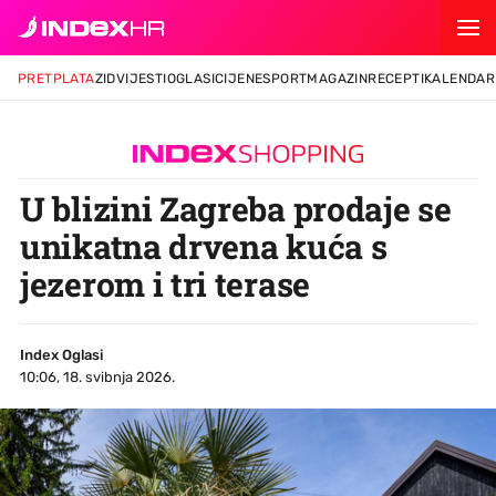
PRETPLATA
ZID
VIJESTI
OGLASI
CIJENE
SPORT
MAGAZIN
RECEPTI
KALENDAR
U blizini Zagreba prodaje se
unikatna drvena kuća s
jezerom i tri terase
Index Oglasi
10:06, 18. svibnja 2026.