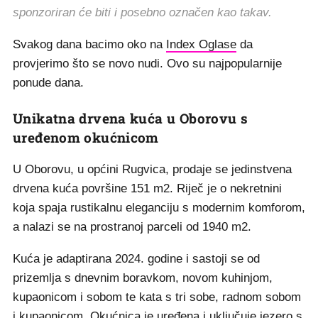
sponzoriran će biti i posebno označen kao takav.
Svakog dana bacimo oko na
Index Oglase
da
provjerimo što se novo nudi. Ovo su najpopularnije
ponude dana.
Unikatna drvena kuća u Oborovu s
uređenom okućnicom
U Oborovu, u općini Rugvica, prodaje se jedinstvena
drvena kuća površine 151 m2. Riječ je o nekretnini
koja spaja rustikalnu eleganciju s modernim komforom,
a nalazi se na prostranoj parceli od 1940 m2.
Kuća je adaptirana 2024. godine i sastoji se od
prizemlja s dnevnim boravkom, novom kuhinjom,
kupaonicom i sobom te kata s tri sobe, radnom sobom
i kupaonicom. Okućnica je uređena i uključuje jezero s