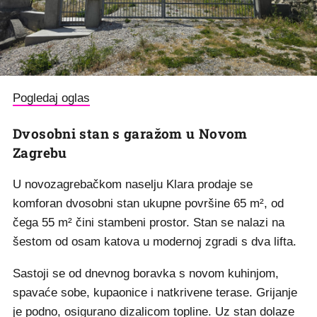
Pogledaj oglas
Dvosobni stan s garažom u Novom
Zagrebu
U novozagrebačkom naselju Klara prodaje se
komforan dvosobni stan ukupne površine 65 m², od
čega 55 m² čini stambeni prostor. Stan se nalazi na
šestom od osam katova u modernoj zgradi s dva lifta.
Sastoji se od dnevnog boravka s novom kuhinjom,
spavaće sobe, kupaonice i natkrivene terase. Grijanje
je podno, osigurano dizalicom topline. Uz stan dolaze