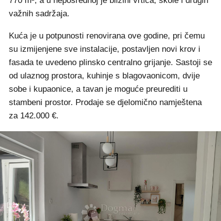
770 m², a u neposrednoj je blizini vrtića, škole i drugih
važnih sadržaja.
Kuća je u potpunosti renovirana ove godine, pri čemu
su izmijenjene sve instalacije, postavljen novi krov i
fasada te uvedeno plinsko centralno grijanje. Sastoji se
od ulaznog prostora, kuhinje s blagovaonicom, dvije
sobe i kupaonice, a tavan je moguće preurediti u
stambeni prostor. Prodaje se djelomično namještena
za 142.000 €.