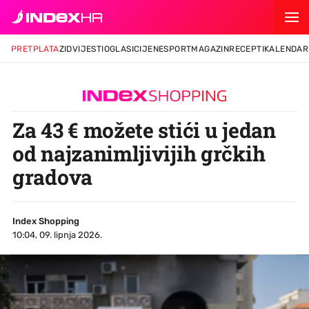
PRETPLATA
ZID
VIJESTI
OGLASI
CIJENE
SPORT
MAGAZIN
RECEPTI
KALENDAR
Za 43 € možete stići u jedan
od najzanimljivijih grčkih
gradova
Index Shopping
10:04, 09. lipnja 2026.