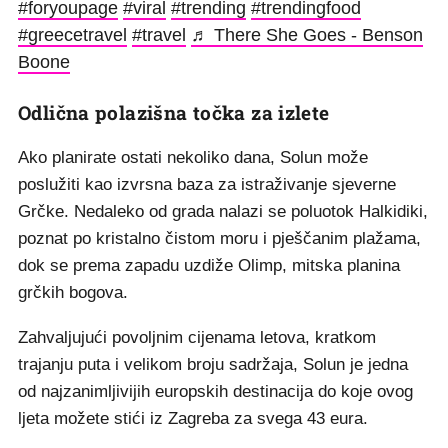
#foryoupage
#viral
#trending
#trendingfood
#greecetravel
#travel
♬ There She Goes - Benson
Boone
Odlična polazišna točka za izlete
Ako planirate ostati nekoliko dana, Solun može
poslužiti kao izvrsna baza za istraživanje sjeverne
Grčke. Nedaleko od grada nalazi se poluotok Halkidiki,
poznat po kristalno čistom moru i pješčanim plažama,
dok se prema zapadu uzdiže Olimp, mitska planina
grčkih bogova.
Zahvaljujući povoljnim cijenama letova, kratkom
trajanju puta i velikom broju sadržaja, Solun je jedna
od najzanimljivijih europskih destinacija do koje ovog
ljeta možete stići iz Zagreba za svega 43 eura.