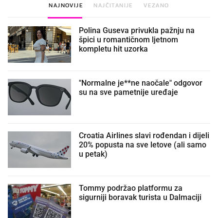
NAJNOVIJE
NAJČITANIJE
VEZANO
Polina Guseva privukla pažnju na
špici u romantičnom ljetnom
kompletu hit uzorka
"Normalne je**ne naočale" odgovor
su na sve pametnije uređaje
Croatia Airlines slavi rođendan i dijeli
20% popusta na sve letove (ali samo
u petak)
Tommy podržao platformu za
sigurniji boravak turista u Dalmaciji