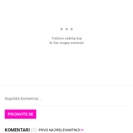
VIDEO
Liječnik otkrio kad je
Što povezuje Lexus i
najbolje vrijeme za skidanje
legendarnog Ponyja?
dioptrije
PRIJAVITE SE
KOMENTARI
(1)