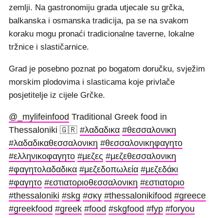
zemlji. Na gastronomiju grada utjecale su grčka,
balkanska i osmanska tradicija, pa se na svakom
koraku mogu pronaći tradicionalne taverne, lokalne
tržnice i slastičarnice.
Grad je posebno poznat po bogatom doručku, svježim
morskim plodovima i slasticama koje privlače
posjetitelje iz cijele Grčke.
@_mylifeinfood
Traditional Greek food in
Thessaloniki 🇬🇷
#λαδαδικα
#θεσσαλονικη
#λαδαδικαθεσσαλονικη
#θεσσαλονικηφαγητο
#ελληνικοφαγητο
#μεζες
#μεζεθεσσαλονικη
#φαγητολαδαδικα
#μεζεδοπωλεία
#μεζεδάκι
#φαγητο
#εστιατοριοθεσσαλονικη
#εστιατοριο
#thessaloniki
#skg
#σκγ
#thessalonikifood
#greece
#greekfood
#greek
#food
#skgfood
#fyp
#foryou