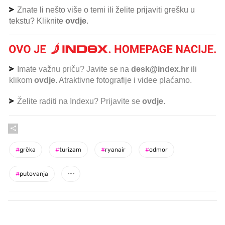
Znate li nešto više o temi ili želite prijaviti grešku u
tekstu? Kliknite
ovdje
.
Imate važnu priču? Javite se na
desk@index.hr
ili
klikom
ovdje
. Atraktivne fotografije i videe plaćamo.
Želite raditi na Indexu? Prijavite se
ovdje
.
#
grčka
#
turizam
#
ryanair
#
odmor
#
putovanja
PROČITAJTE JOŠ