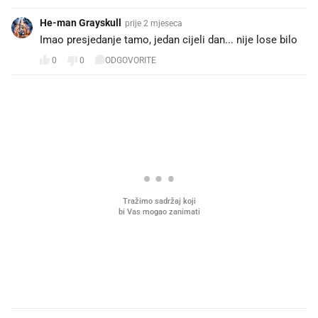
He-man Grayskull
prije 2 mjeseca
Imao presjedanje tamo, jedan cijeli dan... nije lose bilo
0
0
ODGOVORITE
PROČITAJTE JOŠ
VIDEO
Liječnik otkrio kad je
Što povezuje Lexus i
najbolje vrijeme za skidanje
legendarnog Ponyja?
dioptrije