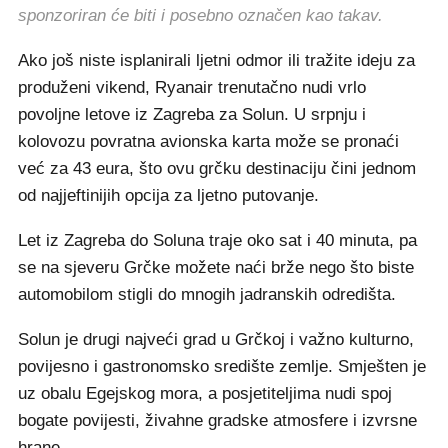
sponzoriran će biti i posebno označen kao takav.
Ako još niste isplanirali ljetni odmor ili tražite ideju za
produženi vikend, Ryanair trenutačno nudi vrlo
povoljne letove iz Zagreba za Solun. U srpnju i
kolovozu povratna avionska karta može se pronaći
već za 43 eura, što ovu grčku destinaciju čini jednom
od najjeftinijih opcija za ljetno putovanje.
Let iz Zagreba do Soluna traje oko sat i 40 minuta, pa
se na sjeveru Grčke možete naći brže nego što biste
automobilom stigli do mnogih jadranskih odredišta.
Solun je drugi najveći grad u Grčkoj i važno kulturno,
povijesno i gastronomsko središte zemlje. Smješten je
uz obalu Egejskog mora, a posjetiteljima nudi spoj
bogate povijesti, živahne gradske atmosfere i izvrsne
hrane.