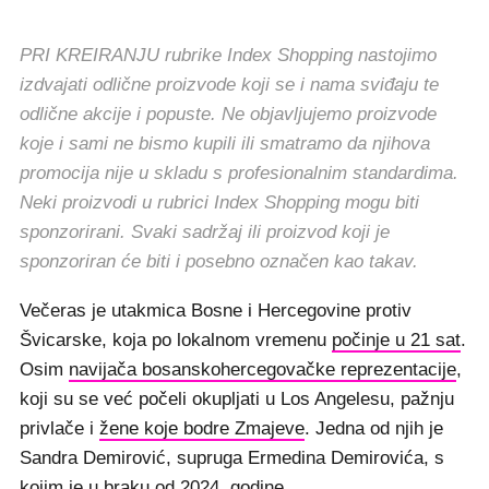
PRI KREIRANJU rubrike Index Shopping nastojimo
izdvajati odlične proizvode koji se i nama sviđaju te
odlične akcije i popuste. Ne objavljujemo proizvode
koje i sami ne bismo kupili ili smatramo da njihova
promocija nije u skladu s profesionalnim standardima.
Neki proizvodi u rubrici Index Shopping mogu biti
sponzorirani. Svaki sadržaj ili proizvod koji je
sponzoriran će biti i posebno označen kao takav.
Večeras je utakmica Bosne i Hercegovine protiv
Švicarske, koja po lokalnom vremenu
počinje u 21 sat
.
Osim
navijača bosanskohercegovačke reprezentacije
,
koji su se već počeli okupljati u Los Angelesu, pažnju
privlače i
žene koje bodre Zmajeve
. Jedna od njih je
Sandra Demirović, supruga Ermedina Demirovića, s
kojim je u braku od 2024. godine.