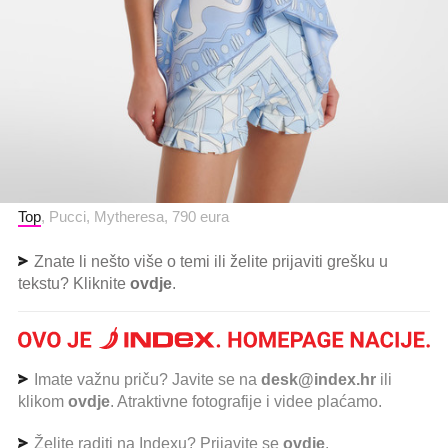
Top
, Pucci, Mytheresa, 790 eura
Znate li nešto više o temi ili želite prijaviti grešku u
tekstu? Kliknite
ovdje
.
Imate važnu priču? Javite se na
desk@index.hr
ili
klikom
ovdje
. Atraktivne fotografije i videe plaćamo.
Želite raditi na Indexu? Prijavite se
ovdje
.