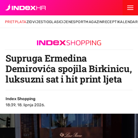
PRETPLATA
ZID
VIJESTI
OGLASI
CIJENE
SPORT
MAGAZIN
RECEPTI
KALENDAR
Supruga Ermedina
Demirovića spojila Birkinicu,
luksuzni sat i hit print ljeta
Index Shopping
18:39, 18. lipnja 2026.