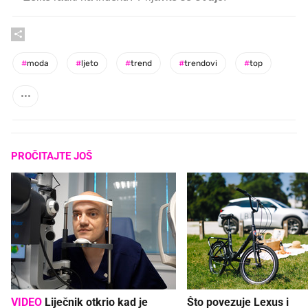
#
moda
#
ljeto
#
trend
#
trendovi
#
top
PROČITAJTE JOŠ
VIDEO
Liječnik otkrio kad je
Što povezuje Lexus i