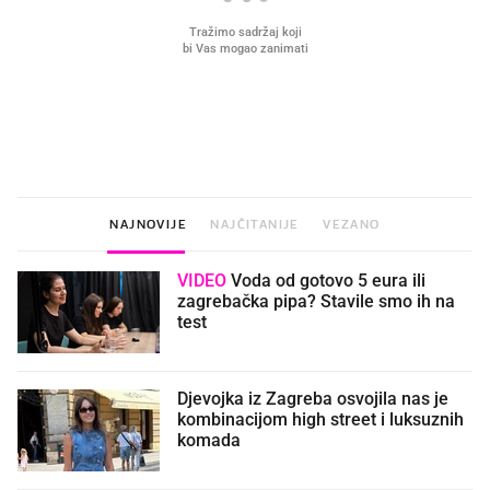
VIDEO
Liječnik otkrio kad je
Što povezuje Lexus i
najbolje vrijeme za skidanje
legendarnog Ponyja?
dioptrije
NAJNOVIJE
NAJČITANIJE
VEZANO
VIDEO
Voda od gotovo 5 eura ili
zagrebačka pipa? Stavile smo ih na
test
Djevojka iz Zagreba osvojila nas je
kombinacijom high street i luksuznih
komada