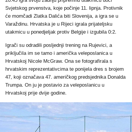
20:45 igra svoju zadnju pripremnu utakmicu uoči
Svjetskog prvenstva, koje počinje 11. lipnja. Protivnik
će momčadi Zlatka Dalića biti Slovenija, a igra se u
Varaždinu. Hrvatska je u Rijeci igrala prijateljsku
utakmicu u ponedjeljak protiv Belgije i izgubila 0:2.
Igrači su odradili posljednji trening na Rujevici, a
priključila im se tamo i američka veleposlanica u
Hrvatskoj Nicole McGraw. Ona se fotografirala s
hrvatskim reprezentativcima te ponijela dres s brojem
47, koji označava 47. američkog predsjednika Donalda
Trumpa. On ju je postavio za veleposlanicu u
Hrvatskoj prije dvije godine.