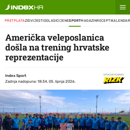
PRETPLATA
ZID
VIJESTI
OGLASI
CIJENE
SPORT
MAGAZIN
RECEPTI
KALENDA
Američka veleposlanica
došla na trening hrvatske
reprezentacije
Index Sport
SPONZOR RUBRIKE
Zadnja nadopuna: 18:34, 05. lipnja 2026.