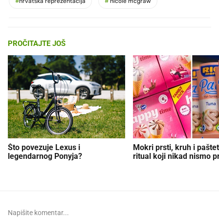
#
hrvatska reprezentacija
#
nicole mcgraw
PROČITAJTE JOŠ
Što povezuje Lexus i
Mokri prsti, kruh i paštet
legendarnog Ponyja?
ritual koji nikad nismo p