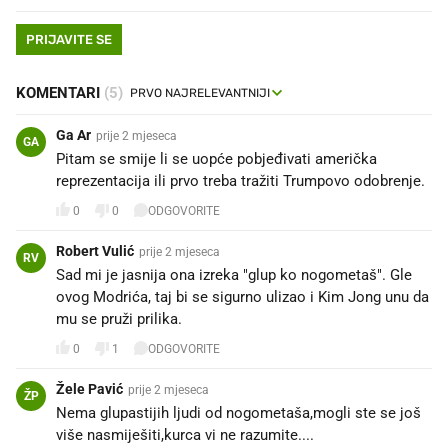
PRIJAVITE SE
KOMENTARI
(5)
Ga Ar
prije 2 mjeseca
GA
Pitam se smije li se uopće pobjeđivati američka
reprezentacija ili prvo treba tražiti Trumpovo odobrenje.
0
0
ODGOVORITE
Robert Vulić
prije 2 mjeseca
RV
Sad mi je jasnija ona izreka "glup ko nogometaš". Gle
ovog Modrića, taj bi se sigurno ulizao i Kim Jong unu da
mu se pruži prilika.
0
1
ODGOVORITE
Žele Pavić
prije 2 mjeseca
ŽP
Nema glupastijih ljudi od nogometaša,mogli ste se još
više nasmiješiti,kurca vi ne razumite....