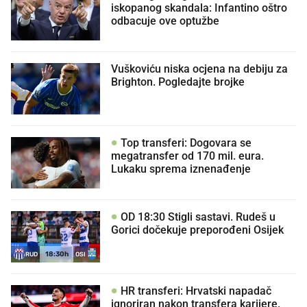
iskopanog skandala: Infantino oštro
odbacuje ove optužbe
Vuškoviću niska ocjena na debiju za
Brighton. Pogledajte brojke
Top transferi: Dogovara se
megatransfer od 170 mil. eura.
Lukaku sprema iznenađenje
OD 18:30 Stigli sastavi. Rudeš u
Gorici dočekuje preporođeni Osijek
18:30h
RUD
OSI
HR transferi: Hrvatski napadač
ignoriran nakon transfera karijere.