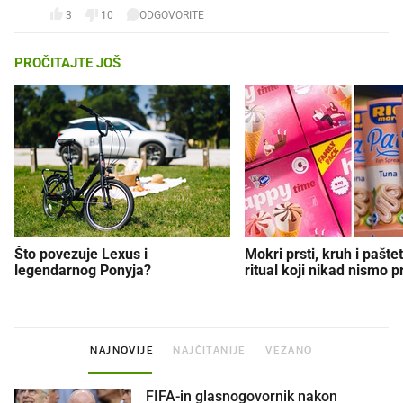
3
10
ODGOVORITE
PROČITAJTE JOŠ
Što povezuje Lexus i
Mokri prsti, kruh i paštet
legendarnog Ponyja?
ritual koji nikad nismo p
NAJNOVIJE
NAJČITANIJE
VEZANO
FIFA-in glasnogovornik nakon