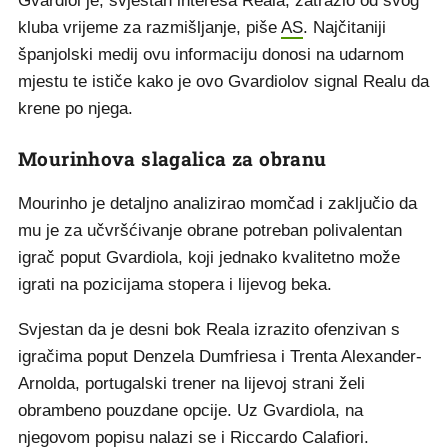
Gvardiol je, svjestan interesa Reala, zatražio od svog
kluba vrijeme za razmišljanje, piše
AS
. Najčitaniji
španjolski medij ovu informaciju donosi na udarnom
mjestu te ističe kako je ovo Gvardiolov signal Realu da
krene po njega.
Mourinhova slagalica za obranu
Mourinho je detaljno analizirao momčad i zaključio da
mu je za učvršćivanje obrane potreban polivalentan
igrač poput Gvardiola, koji jednako kvalitetno može
igrati na pozicijama stopera i lijevog beka.
Svjestan da je desni bok Reala izrazito ofenzivan s
igračima poput Denzela Dumfriesa i Trenta Alexander-
Arnolda, portugalski trener na lijevoj strani želi
obrambeno pouzdane opcije. Uz Gvardiola, na
njegovom popisu nalazi se i Riccardo Calafiori.