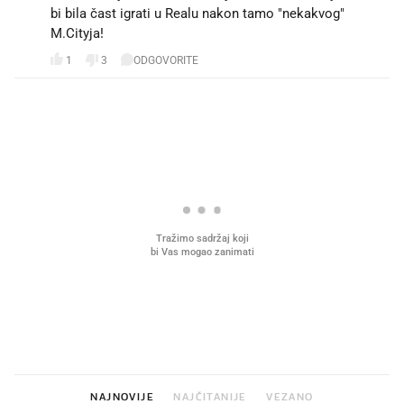
bi bila čast igrati u Realu nakon tamo "nekakvog"
M.Cityja!
1
3
ODGOVORITE
PROČITAJTE JOŠ
Što povezuje Lexus i
Mokri prsti, kruh i paštet
legendarnog Ponyja?
ritual koji nikad nismo p
NAJNOVIJE
NAJČITANIJE
VEZANO