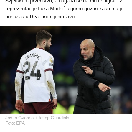
Svjetskom prvenstvu, a nagađa se da mu i suigrač iz
reprezentacije Luka Modrić sigurno govori kako mu je
prelazak u Real promijenio život.
Joško Gvardiol i Josep Guardiola
Foto: EPA