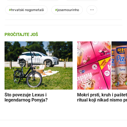
#
hrvatski nogometaši
#
josemourinho
PROČITAJTE JOŠ
Što povezuje Lexus i
Mokri prsti, kruh i paštet
legendarnog Ponyja?
ritual koji nikad nismo p