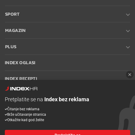
SPORT
MAGAZIN
PLUS
INDEX OGLASI
INDEX RECEPTI
INFO
Pretplatite se na
Index bez reklama
Čitanje bez reklama
Oglašavanje
Zaposli se na Indexu
Kontakt
Impressum
Uvjeti
Brže učitavanje stranica
korištenja
Postavke kolačića
Otkažite kad god želite