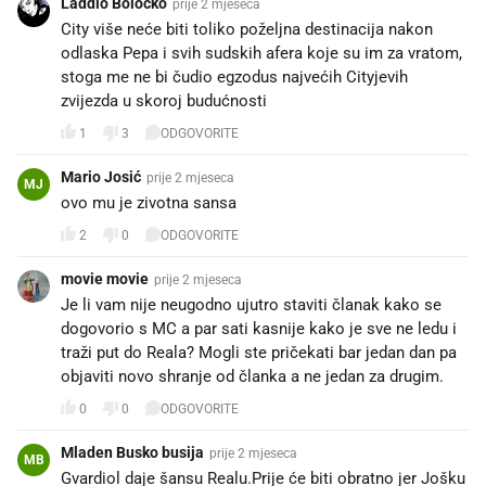
Laddio Bolocko
prije 2 mjeseca
City više neće biti toliko poželjna destinacija nakon
odlaska Pepa i svih sudskih afera koje su im za vratom,
stoga me ne bi čudio egzodus najvećih Cityjevih
zvijezda u skoroj budućnosti
1
3
ODGOVORITE
Mario Josić
prije 2 mjeseca
MJ
ovo mu je zivotna sansa
2
0
ODGOVORITE
movie movie
prije 2 mjeseca
Je li vam nije neugodno ujutro staviti članak kako se
dogovorio s MC a par sati kasnije kako je sve ne ledu i
traži put do Reala? Mogli ste pričekati bar jedan dan pa
objaviti novo shranje od članka a ne jedan za drugim.
0
0
ODGOVORITE
Mladen Busko busija
prije 2 mjeseca
MB
Gvardiol daje šansu Realu.Prije će biti obratno jer Jošku