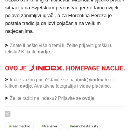
situaciju na Svjetskom prvenstvu, jer se tamo uvijek
pojave zanimljivi igrači, a za Florentina Pereza je
postala tradicija da lovi pojačanja na velikim
natjecanjima.
Znate li nešto više o temi ili želite prijaviti grešku u
tekstu? Kliknite
ovdje
.
Imate važnu priču? Javite se na
desk@index.hr
ili
klikom
ovdje
. Atraktivne fotografije i videe plaćamo.
Želite raditi na Indexu? Prijavite se
ovdje
.
#
real madrid
#
transferi
#
manchestercity