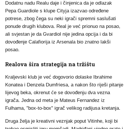
Dodatnu nadu Realu daje i činjenica da je odlazak
Pepa Guardiole s klupe Cityja izazvao određene
potrese, zbog čega su neki igrači spremni saslušati
ponude drugih klubova. Real je već prionuo na posao,
ali svjestan je da Gvardiol nije jedina opcija i da bi
dovođenje Calafiorija iz Arsenala bio znatno lakši
posao.
Realova šira strategija na tržištu
Kraljevski klub je već dogovorio dolaske Ibrahime
Konatea i Denzela Dumfriesa, a nakon što riješi pitanje
lijevog beka, okrenut će se dovođenju dva vezna
igrača. Jedna od meta je Mateus Fernandez iz
Fulhama, "box-to-box" igrač velikog radijusa kretanja.
Druga želja je kreativni veznjak poput Vitinhe, koji bi
trebao osmisliti igru momčadi. Madriđani ujedno prate i