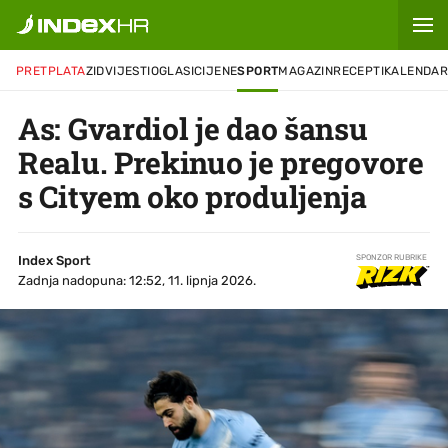
PRETPLATA
ZID
VIJESTI
OGLASI
CIJENE
SPORT
MAGAZIN
RECEPTI
KALENDA
As: Gvardiol je dao šansu
Realu. Prekinuo je pregovore
s Cityem oko produljenja
Index Sport
SPONZOR RUBRIKE
Zadnja nadopuna: 12:52, 11. lipnja 2026.