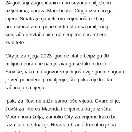
24-godišnji Zagrepčanin imao sezonu obilježenu
ozljedama, uprava Manchester Cityja iznimno ga
cijeni. Smatraju ga velikom vrijednošću zbog
profesionalizma, poniznosti i statusa omiljenog
suigrača u svlačionici, uz neupitne obrambene
kvalitete.
City je za njega 2023. godine platio Leipzigu 90
milijuna eura i ne namjerava ga se lako odreći.
Štoviše, iako mu ugovor vrijedi još dvije godine, igraču
je već ponuđeno produljenje, što pokazuje koliko
računaju na njega.
Ipak, za Real ne stižu samo loše vijesti. Gvardiol je,
čuvši za interes Madrida i činjenicu da je izričita
Mourinhova želja, zamolio City za vrijeme kako bi
razmislio o situaciji. Hrvatski branič trenutno je na