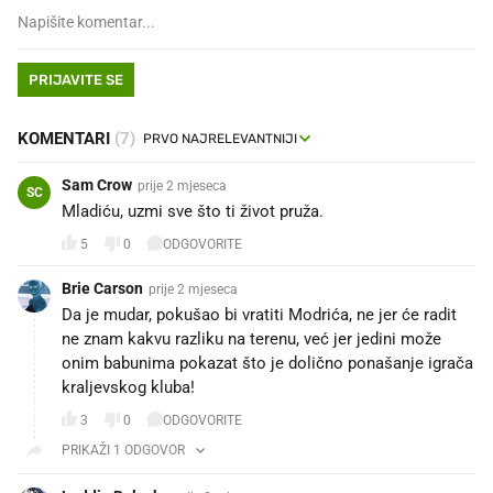
PRIJAVITE SE
KOMENTARI
(7)
Sam Crow
prije 2 mjeseca
SC
Mladiću, uzmi sve što ti život pruža.
5
0
ODGOVORITE
Brie Carson
prije 2 mjeseca
Da je mudar, pokušao bi vratiti Modrića, ne jer će radit
ne znam kakvu razliku na terenu, već jer jedini može
onim babunima pokazat što je dolično ponašanje igrača
kraljevskog kluba!
3
0
ODGOVORITE
PRIKAŽI 1 ODGOVOR