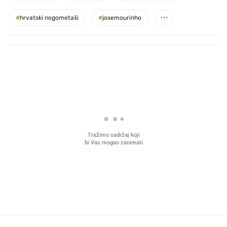
#
hrvatski nogometaši
#
josemourinho
PROČITAJTE JOŠ
Što povezuje Lexus i
Mokri prsti, kruh i paštet
legendarnog Ponyja?
ritual koji nikad nismo p