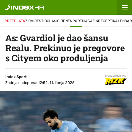
PRETPLATA
ZID
VIJESTI
OGLASI
CIJENE
SPORT
MAGAZIN
RECEPTI
KALENDA
As: Gvardiol je dao šansu
Realu. Prekinuo je pregovore
s Cityem oko produljenja
Index Sport
SPONZOR RUBRIKE
Zadnja nadopuna: 12:52, 11. lipnja 2026.