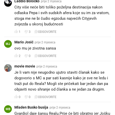
Laddio Bolocko
prije 2 mjeseca
City više neće biti toliko poželjna destinacija nakon
odlaska Pepa i svih sudskih afera koje su im za vratom,
stoga me ne bi čudio egzodus najvećih Cityjevih
zvijezda u skoroj budućnosti
1
3
ODGOVORITE
Mario Josić
prije 2 mjeseca
MJ
ovo mu je zivotna sansa
2
0
ODGOVORITE
movie movie
prije 2 mjeseca
Je li vam nije neugodno ujutro staviti članak kako se
dogovorio s MC a par sati kasnije kako je sve ne ledu i
traži put do Reala? Mogli ste pričekati bar jedan dan pa
objaviti novo shranje od članka a ne jedan za drugim.
0
0
ODGOVORITE
Mladen Busko busija
prije 2 mjeseca
MB
Gvardiol daje šansu Realu.Prije će biti obratno jer Jošku