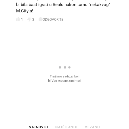
bi bila čast igrati u Realu nakon tamo "nekakvog"
M.Cityja!
1
3
ODGOVORITE
PROČITAJTE JOŠ
Što povezuje Lexus i
Mokri prsti, kruh i paštet
legendarnog Ponyja?
ritual koji nikad nismo p
NAJNOVIJE
NAJČITANIJE
VEZANO