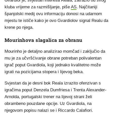
Gvardiol je, svjestan interesa Reala, zatražio od svog
kluba vrijeme za razmišljanje, piše
AS
. Najčitaniji
španjolski medij ovu informaciju donosi na udarnom
mjestu te ističe kako je ovo Gvardiolov signal Realu da
krene po njega.
Mourinhova slagalica za obranu
Mourinho je detaljno analizirao momčad i zaključio da
mu je za učvršćivanje obrane potreban polivalentan
igrač poput Gvardiola, koji jednako kvalitetno može
igrati na pozicijama stopera i lijevog beka.
Svjestan da je desni bok Reala izrazito ofenzivan s
igračima poput Denzela Dumfriesa i Trenta Alexander-
Arnolda, portugalski trener na lijevoj strani želi
obrambeno pouzdane opcije. Uz Gvardiola, na
njegovom popisu nalazi se i Riccardo Calafiori.