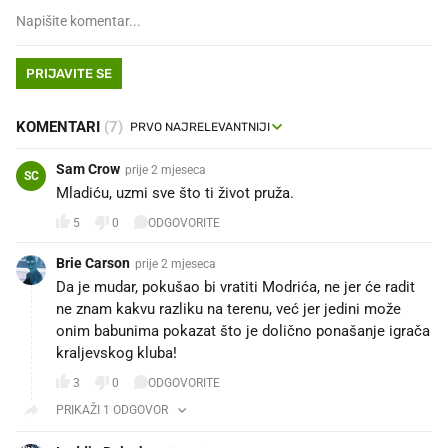
PRIJAVITE SE
KOMENTARI
(7)
Sam Crow
prije 2 mjeseca
SC
Mladiću, uzmi sve što ti život pruža.
5
0
ODGOVORITE
Brie Carson
prije 2 mjeseca
Da je mudar, pokušao bi vratiti Modrića, ne jer će radit
ne znam kakvu razliku na terenu, već jer jedini može
onim babunima pokazat što je dolično ponašanje igrača
kraljevskog kluba!
3
0
ODGOVORITE
PRIKAŽI 1 ODGOVOR