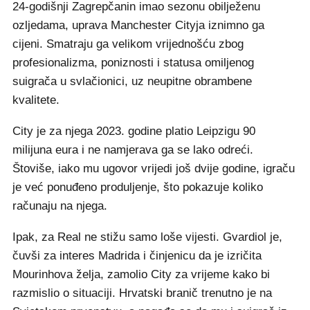
24-godišnji Zagrepčanin imao sezonu obilježenu
ozljedama, uprava Manchester Cityja iznimno ga
cijeni. Smatraju ga velikom vrijednošću zbog
profesionalizma, poniznosti i statusa omiljenog
suigrača u svlačionici, uz neupitne obrambene
kvalitete.
City je za njega 2023. godine platio Leipzigu 90
milijuna eura i ne namjerava ga se lako odreći.
Štoviše, iako mu ugovor vrijedi još dvije godine, igraču
je već ponuđeno produljenje, što pokazuje koliko
računaju na njega.
Ipak, za Real ne stižu samo loše vijesti. Gvardiol je,
čuvši za interes Madrida i činjenicu da je izričita
Mourinhova želja, zamolio City za vrijeme kako bi
razmislio o situaciji. Hrvatski branič trenutno je na