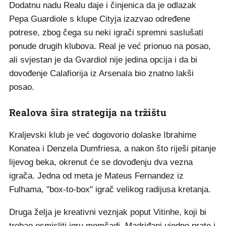
Dodatnu nadu Realu daje i činjenica da je odlazak
Pepa Guardiole s klupe Cityja izazvao određene
potrese, zbog čega su neki igrači spremni saslušati
ponude drugih klubova. Real je već prionuo na posao,
ali svjestan je da Gvardiol nije jedina opcija i da bi
dovođenje Calafiorija iz Arsenala bio znatno lakši
posao.
Realova šira strategija na tržištu
Kraljevski klub je već dogovorio dolaske Ibrahime
Konatea i Denzela Dumfriesa, a nakon što riješi pitanje
lijevog beka, okrenut će se dovođenju dva vezna
igrača. Jedna od meta je Mateus Fernandez iz
Fulhama, "box-to-box" igrač velikog radijusa kretanja.
Druga želja je kreativni veznjak poput Vitinhe, koji bi
trebao osmisliti igru momčadi. Madriđani ujedno prate i