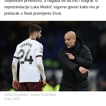
Svjetskom prvenstvu, a nagađa se da mu i suigrač iz
reprezentacije Luka Modrić sigurno govori kako mu je
prelazak u Real promijenio život.
Joško Gvardiol i Josep Guardiola
Foto: EPA