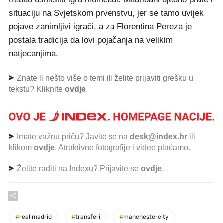
situaciju na Svjetskom prvenstvu, jer se tamo uvijek
pojave zanimljivi igrači, a za Florentina Pereza je
postala tradicija da lovi pojačanja na velikim
natjecanjima.
Znate li nešto više o temi ili želite prijaviti grešku u
tekstu? Kliknite
ovdje
.
Imate važnu priču? Javite se na
desk@index.hr
ili
klikom
ovdje
. Atraktivne fotografije i videe plaćamo.
Želite raditi na Indexu? Prijavite se
ovdje
.
#
real madrid
#
transferi
#
manchestercity