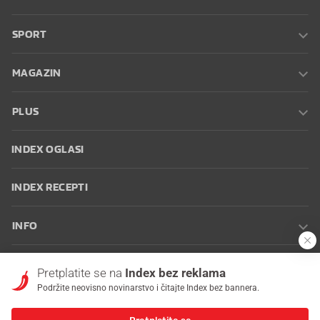
SPORT
MAGAZIN
PLUS
INDEX OGLASI
INDEX RECEPTI
INFO
Oglašavanje
Zaposli se na Indexu
Kontakt
Impressum
Uvjeti
Pretplatite se na
Index bez reklama
korištenja
Postavke kolačića
Podržite neovisno novinarstvo i čitajte Index bez bannera.