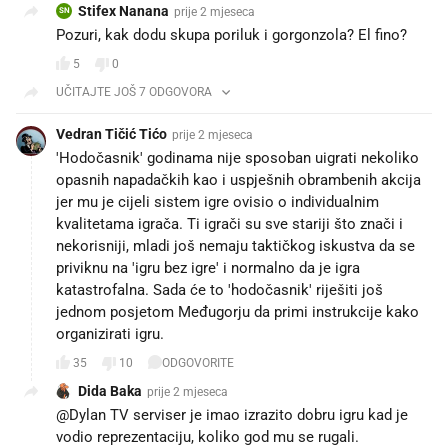
Stifex Nanana
prije 2 mjeseca
SN
Pozuri, kak dodu skupa poriluk i gorgonzola? El fino?
5
0
UČITAJTE JOŠ 7 ODGOVORA
Vedran Tičić Tićo
prije 2 mjeseca
'Hodočasnik' godinama nije sposoban uigrati nekoliko
opasnih napadačkih kao i uspješnih obrambenih akcija
jer mu je cijeli sistem igre ovisio o individualnim
kvalitetama igrača. Ti igrači su sve stariji što znači i
nekorisniji, mladi još nemaju taktičkog iskustva da se
priviknu na 'igru bez igre' i normalno da je igra
katastrofalna. Sada će to 'hodočasnik' riješiti još
jednom posjetom Međugorju da primi instrukcije kako
organizirati igru.
35
10
ODGOVORITE
Dida Baka
prije 2 mjeseca
@Dylan TV serviser je imao izrazito dobru igru kad je
vodio reprezentaciju, koliko god mu se rugali.