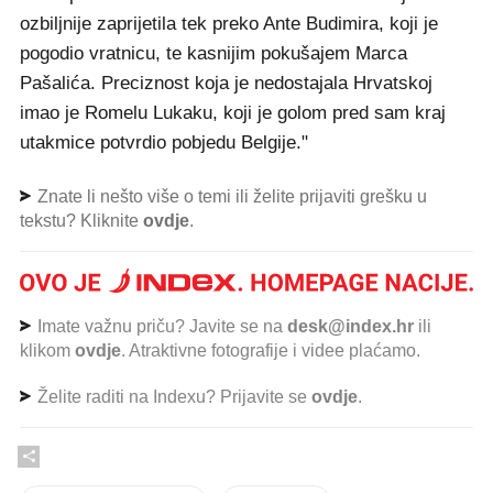
ozbiljnije zaprijetila tek preko Ante Budimira, koji je
pogodio vratnicu, te kasnijim pokušajem Marca
Pašalića. Preciznost koja je nedostajala Hrvatskoj
imao je Romelu Lukaku, koji je golom pred sam kraj
utakmice potvrdio pobjedu Belgije."
Znate li nešto više o temi ili želite prijaviti grešku u
tekstu? Kliknite
ovdje
.
Imate važnu priču? Javite se na
desk@index.hr
ili
klikom
ovdje
. Atraktivne fotografije i videe plaćamo.
Želite raditi na Indexu? Prijavite se
ovdje
.