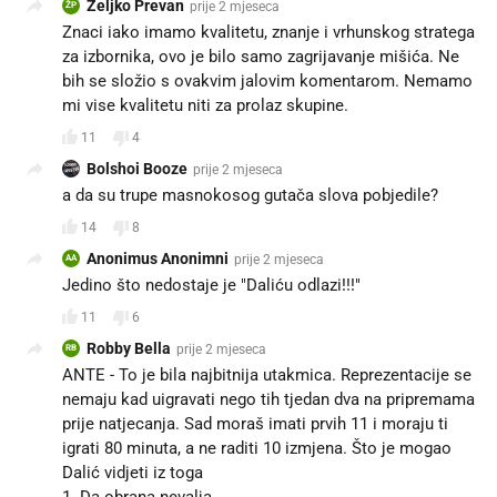
Željko Prevan
prije 2 mjeseca
ŽP
Znaci iako imamo kvalitetu, znanje i vrhunskog stratega
za izbornika, ovo je bilo samo zagrijavanje mišića. Ne
bih se složio s ovakvim jalovim komentarom. Nemamo
mi vise kvalitetu niti za prolaz skupine.
11
4
Bolshoi Booze
prije 2 mjeseca
a da su trupe masnokosog gutača slova pobjedile?
14
8
Anonimus Anonimni
prije 2 mjeseca
AA
Jedino što nedostaje je "Daliću odlazi!!!"
11
6
Robby Bella
prije 2 mjeseca
RB
ANTE - To je bila najbitnija utakmica. Reprezentacije se
nemaju kad uigravati nego tih tjedan dva na pripremama
prije natjecanja. Sad moraš imati prvih 11 i moraju ti
igrati 80 minuta, a ne raditi 10 izmjena. Što je mogao
Dalić vidjeti iz toga
1. Da obrana nevalja