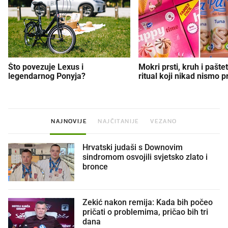
Što povezuje Lexus i
Mokri prsti, kruh i paštet
legendarnog Ponyja?
ritual koji nikad nismo p
NAJNOVIJE
NAJČITANIJE
VEZANO
Hrvatski judaši s Downovim
sindromom osvojili svjetsko zlato i
bronce
Zekić nakon remija: Kada bih počeo
pričati o problemima, pričao bih tri
dana