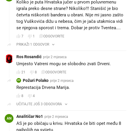
Koliko je puta Hrvatska jučer u prvom poluvremenu
igrala preko desne strane? Nikoliko!!! Stanišić je bio
četvrta niškoristi bandera u obrani. Nije mi jasno zašto
tog Vuškovića dižu u nebesa, čim je jača utakmica vidi
se njegova sporost i trema. Dobar je protiv Tventea....
7
1
ODGOVORITE
PRIKAŽI 1 ODGOVOR
Ros Rosandić
prije 2 mjeseca
Umjesto Vatreni mogu se slobodno zvati Drveni.
21
8
ODGOVORITE
Požuri Polako
prije 2 mjeseca
PP
Represtacija Drvena Marija.
8
4
UČITAJTE JOŠ 3 ODGOVORA
Analitičar No1
prije 2 mjeseca
AN
AS je po običaju u krivu. Hrvatska će biti opet među 8
najboljih na svijetu.