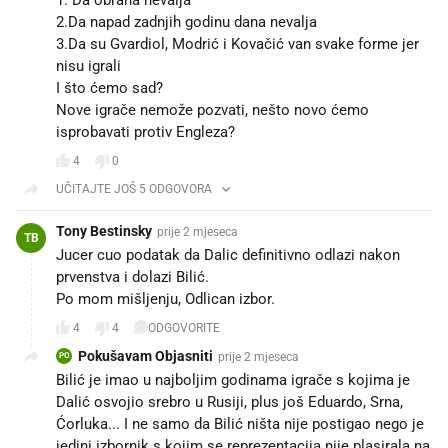
2.Da napad zadnjih godinu dana nevalja
3.Da su Gvardiol, Modrić i Kovačić van svake forme jer
nisu igrali
I što ćemo sad?
Nove igrače nemože pozvati, nešto novo ćemo
isprobavati protiv Engleza?
4
0
UČITAJTE JOŠ 5 ODGOVORA
Tony Bestinsky
prije 2 mjeseca
TB
Jucer cuo podatak da Dalic definitivno odlazi nakon
prvenstva i dolazi Bilić.
Po mom mišljenju, Odlican izbor.
4
4
ODGOVORITE
Pokušavam Objasniti
prije 2 mjeseca
PO
Bilić je imao u najboljim godinama igrače s kojima je
Dalić osvojio srebro u Rusiji, plus još Eduardo, Srna,
Ćorluka... I ne samo da Bilić ništa nije postigao nego je
jedini izbornik s kojim se reprezentacija nije plasirala na