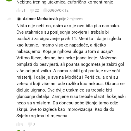
Nebitna trening utakmica, euforično komentiranje
51
22
ODGOVORITE
Azimer Merkatović
prije 2 mjeseca
Ništa nije nebitno, osim ako je ovo bila pila naopako.
Ove utakmice su posljednja provjera i trebale bi
poslužiti za uigravanje prvih 11. Meni to i dalje izgleda
kao lutanje. Imamo visoke napadače, a rijetko
nabacujemo. Koja je njihova uloga u tom slučaju?
Vrtimo lijevo, desno, bez neke jasne ideje. Možemo
pimplati do besvijesti, ali poanta nogometa je zabiti gol
više od protivnika. A nama zabiti gol postaje sve veći
misterij. I dalje je sve na Modriću i Perišiću, a oni su
veterani koji više ne rade razliku kao nekada. Obrana ne
djeluje uigrano. Ove dvije utakmice su trebale biti
glancanje detalja. Zamjene nisu trebale ulaziti hokejaški
nego sa smislom. Da donesu poboljšanje tamo gdje
škripi. Sve to izgleda kao improvizacija. Kao da do
Svjetskog ima tri mjeseca.
8
0