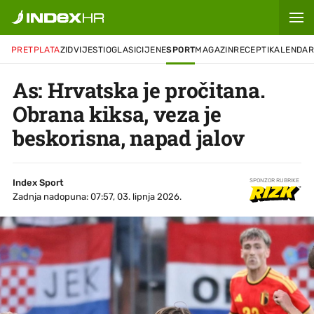
PRETPLATA
ZID
VIJESTI
OGLASI
CIJENE
SPORT
MAGAZIN
RECEPTI
KALENDA
As: Hrvatska je pročitana.
Obrana kiksa, veza je
beskorisna, napad jalov
Index Sport
SPONZOR RUBRIKE
Zadnja nadopuna: 07:57, 03. lipnja 2026.