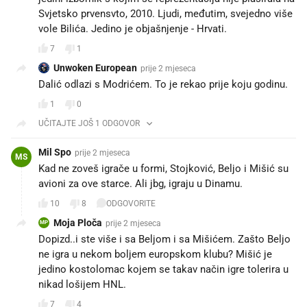
Svjetsko prvensvto, 2010. Ljudi, međutim, svejedno više
vole Bilića. Jedino je objašnjenje - Hrvati.
7
1
Unwoken European
prije 2 mjeseca
Dalić odlazi s Modrićem. To je rekao prije koju godinu.
1
0
UČITAJTE JOŠ 1 ODGOVOR
Mil Spo
prije 2 mjeseca
MS
Kad ne zoveš igrače u formi, Stojković, Beljo i Mišić su
avioni za ove starce. Ali jbg, igraju u Dinamu.
10
8
ODGOVORITE
Moja Ploča
prije 2 mjeseca
MP
Dopizd..i ste više i sa Beljom i sa Mišićem. Zašto Beljo
ne igra u nekom boljem europskom klubu? Mišić je
jedino kostolomac kojem se takav način igre tolerira u
nikad lošijem HNL.
7
4