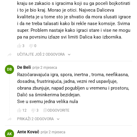
kraju se zakacio s igracima koji su ga poceli bojkotirati
i to je bio kraj. Morao je otici. Najveca Daliceva
kvaliteta je u tome sto je shvatio da mora slusati igrace
i da ne treba talasati kako bi rekle nase komsije. Svima
super. Problem nastaje kako igraci stare i vise ne mogu
pa na povrsinu izlaze svi limiti Dalica kao izbornika.
3
0
UČITAJTE JOŠ 2 ODGOVORA
De Beli
prije 2 mjeseca
DB
Razočaravajuća igra, spora, inertna , troma, neefikasna,
dosadna, frustrirajuća, jadna, vezni red uspavljuje,
obrana zbunjuje, napad pogubljen u vremenu i prostoru,
Dalić sa šminkerima bezidejan.
Sve u svemu jedna velika nula
12
3
ODGOVORITE
PRIKAŽI 2 ODGOVORA
Ante Kovač
prije 2 mjeseca
AK