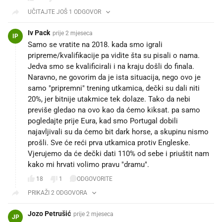
UČITAJTE JOŠ 1 ODGOVOR
Iv Pack
prije 2 mjeseca
IP
Samo se vratite na 2018. kada smo igrali
pripreme/kvalifikacije pa vidite šta su pisali o nama.
Jedva smo se kvalificirali i na kraju došli do finala.
Naravno, ne govorim da je ista situacija, nego ovo je
samo "pripremni" trening utkamica, dečki su dali niti
20%, jer bitnije utakmice tek dolaze. Tako da nebi
previše gledao na ovo kao da ćemo kiksat. pa samo
pogledajte prije Eura, kad smo Portugal dobili
najavljivali su da ćemo bit dark horse, a skupinu nismo
prošli. Sve će reći prva utkamica protiv Engleske.
Vjerujemo da će dečki dati 110% od sebe i priuštit nam
kako mi hrvati volimo pravu "dramu".
18
1
ODGOVORITE
PRIKAŽI 2 ODGOVORA
Jozo Petrušić
prije 2 mjeseca
JP