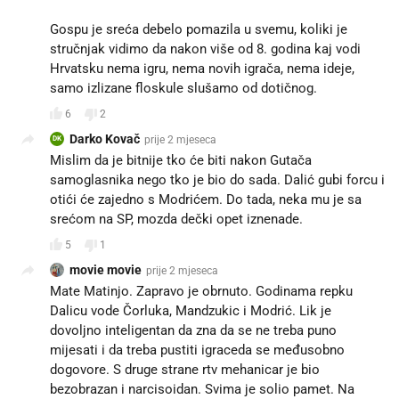
Gospu je sreća debelo pomazila u svemu, koliki je
stručnjak vidimo da nakon više od 8. godina kaj vodi
Hrvatsku nema igru, nema novih igrača, nema ideje,
samo izlizane floskule slušamo od dotičnog.
6
2
Darko Kovač
prije 2 mjeseca
DK
Mislim da je bitnije tko će biti nakon Gutača
samoglasnika nego tko je bio do sada. Dalić gubi forcu i
otići će zajedno s Modrićem. Do tada, neka mu je sa
srećom na SP, mozda dečki opet iznenade.
5
1
movie movie
prije 2 mjeseca
Mate Matinjo. Zapravo je obrnuto. Godinama repku
Dalicu vode Čorluka, Mandzukic i Modrić. Lik je
dovoljno inteligentan da zna da se ne treba puno
mijesati i da treba pustiti igraceda se međusobno
dogovore. S druge strane rtv mehanicar je bio
bezobrazan i narcisoidan. Svima je solio pamet. Na