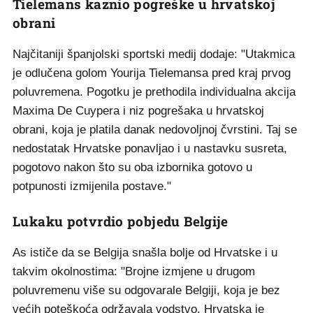
Tielemans kaznio pogreške u hrvatskoj
obrani
Najčitaniji španjolski sportski medij dodaje: "Utakmica
je odlučena golom Yourija Tielemansa pred kraj prvog
poluvremena. Pogotku je prethodila individualna akcija
Maxima De Cuypera i niz pogrešaka u hrvatskoj
obrani, koja je platila danak nedovoljnoj čvrstini. Taj se
nedostatak Hrvatske ponavljao i u nastavku susreta,
pogotovo nakon što su oba izbornika gotovo u
potpunosti izmijenila postave."
Lukaku potvrdio pobjedu Belgije
As ističe da se Belgija snašla bolje od Hrvatske i u
takvim okolnostima: "Brojne izmjene u drugom
poluvremenu više su odgovarale Belgiji, koja je bez
većih poteškoća održavala vodstvo. Hrvatska je