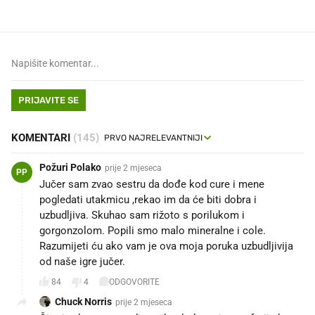
PRIJAVITE SE
KOMENTARI
(145)
Požuri Polako
prije 2 mjeseca
PP
Jučer sam zvao sestru da dođe kod cure i mene
pogledati utakmicu ,rekao im da će biti dobra i
uzbudljiva. Skuhao sam rižoto s porilukom i
gorgonzolom. Popili smo malo mineralne i cole.
Razumijeti ću ako vam je ova moja poruka uzbudljivija
od naše igre jučer.
84
4
ODGOVORITE
Chuck Norris
prije 2 mjeseca