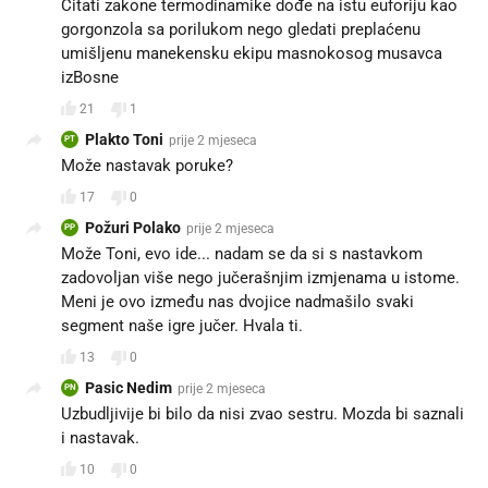
Čitati zakone termodinamike dođe na istu euforiju kao
gorgonzola sa porilukom nego gledati preplaćenu
umišljenu manekensku ekipu masnokosog musavca
izBosne
21
1
Plakto Toni
prije 2 mjeseca
PT
Može nastavak poruke?
17
0
Požuri Polako
prije 2 mjeseca
PP
Može Toni, evo ide... nadam se da si s nastavkom
zadovoljan više nego jučerašnjim izmjenama u istome.
Meni je ovo između nas dvojice nadmašilo svaki
segment naše igre jučer. Hvala ti.
13
0
Pasic Nedim
prije 2 mjeseca
PN
Uzbudljivije bi bilo da nisi zvao sestru. Mozda bi saznali
i nastavak.
10
0