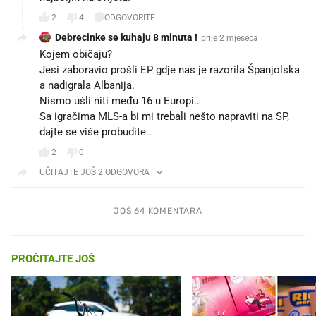
2
4
ODGOVORITE
Debrecinke se kuhaju 8 minuta !
prije 2 mjeseca
Kojem običaju?
Jesi zaboravio prošli EP gdje nas je razorila Španjolska
a nadigrala Albanija.
Nismo ušli niti među 16 u Europi..
Sa igračima MLS-a bi mi trebali nešto napraviti na SP,
dajte se više probudite..
2
0
UČITAJTE JOŠ 2 ODGOVORA
JOŠ 64 KOMENTARA
PROČITAJTE JOŠ