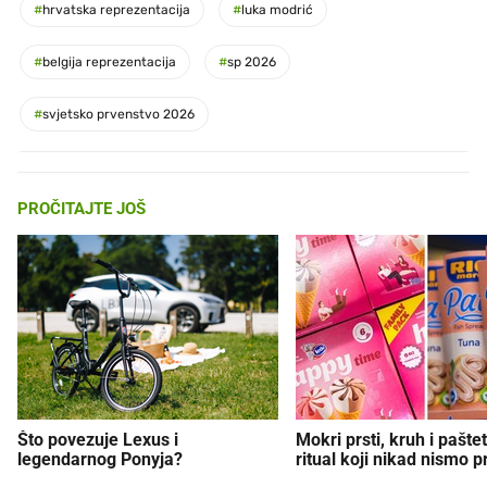
#
hrvatska reprezentacija
#
luka modrić
#
belgija reprezentacija
#
sp 2026
#
svjetsko prvenstvo 2026
PROČITAJTE JOŠ
Što povezuje Lexus i
Mokri prsti, kruh i paštet
legendarnog Ponyja?
ritual koji nikad nismo p