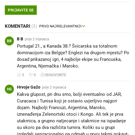
PRIJAVITE SE
KOMENTARI
(3)
B B
prije 2 mjeseca
BB
Portugal 21., a Kanada 38.? Švicarska sa totalnom
dominacijom iza Belgije? Englezi na drugom mjestu? Po
dosad prikazanoj igri, 4 najbolje ekipe su Francuska,
Argentina, Njemačka i Maroko.
5
0
ODGOVORITE
Hrvoje Gažo
prije 2 mjeseca
HG
Kakva glupost, pri dnu smo, bolji eventualno od JAR,
Curacaoa i Tunisa koji je ostavio uvjerljivo najgori
dojam. Najbolji Francuzi, Argentina, Maroko,
iznenađenja Zelenortski otoci i Kongo. Ali tek je prva
utakmica, a grupno natjecanje i utakmice na ispadanje
su skoro pa dva različita turnira. Koliki su u grupi
izgledali senzacionalno pa odmah u prvoj tekmi nokaut-