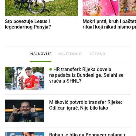
Što povezuje Lexus i
Mokri prsti, kruh i paštet
legendarnog Ponyja?
ritual koji nikad nismo p
NAJNOVIJE
NAJČITANIJE
VEZANO
HR transferi: Rijeka dovela
napadača iz Bundeslige. Selahi se
vraća u SHNL?
Mišković potvrdio transfer Rijeke:
Odličan igrač. Nije bilo lako
Boban je htio da Bennacer ostane u