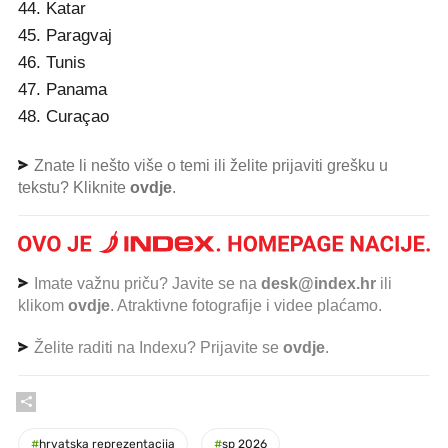
44. Katar
45. Paragvaj
46. Tunis
47. Panama
48. Curaçao
Znate li nešto više o temi ili želite prijaviti grešku u
tekstu? Kliknite
ovdje
.
Imate važnu priču? Javite se na
desk@index.hr
ili
klikom
ovdje
. Atraktivne fotografije i videe plaćamo.
Želite raditi na Indexu? Prijavite se
ovdje
.
#
hrvatska reprezentacija
#
sp 2026