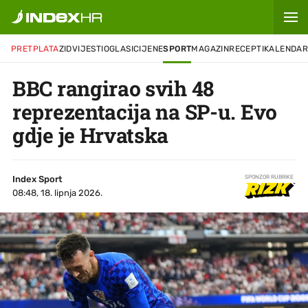
PRETPLATA
ZID
VIJESTI
OGLASI
CIJENE
SPORT
MAGAZIN
RECEPTI
KALENDA
BBC rangirao svih 48
reprezentacija na SP-u. Evo
gdje je Hrvatska
Index Sport
SPONZOR RUBRIKE
08:48, 18. lipnja 2026.