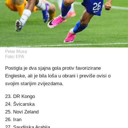
Petar Musa
Foto: EPA
Postigla je dva sjajna gola protiv favorizirane
Engleske, ali je bila loša u obrani i previše ovisi o
svojim starijim zvijezdama.
23. DR Kongo
24. Švicarska
25. Novi Zeland
26. Iran
27. Saudijska Arabija