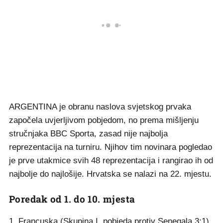
ARGENTINA je obranu naslova svjetskog prvaka
započela uvjerljivom pobjedom, no prema mišljenju
stručnjaka BBC Sporta, zasad nije najbolja
reprezentacija na turniru. Njihov tim novinara pogledao
je prve utakmice svih 48 reprezentacija i rangirao ih od
najbolje do najlošije. Hrvatska se nalazi na 22. mjestu.
Poredak od 1. do 10. mjesta
1. Francuska (Skupina I, pobjeda protiv Senegala 3:1).