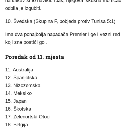
na kakav smo navikli. Ipak, njegova iskusna momčad
odbila je izgubiti.
10. Švedska (Skupina F, pobjeda protiv Tunisa 5:1)
Ima dva ponajbolja napadača Premier lige i vezni red
koji zna postići gol.
Poredak od 11. mjesta
11. Australija
12. Španjolska
13. Nizozemska
14. Meksiko
15. Japan
16. Škotska
17. Zelenortski Otoci
18. Belgija