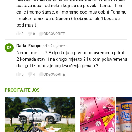
sustava ispali od nekih koji su se provukli tamo... I mi i
ealje imamo šanse, ali moramo pod mus dobiti Panamu
i makar remizirati s Ganom (ili obrnuto, ali 4 boda su
pod mus!).
2
0
ODGOVORITE
Darko Franjic
prije 2 mjeseca
DF
Nemoj me j.... ? Ekipu koja u prvom poluvremenu primi
2 komada stavili na drugo mjesto ? I u tom poluvremenu
dali gol iz ponovljenog izvođenja penala ?
0
4
ODGOVORITE
PROČITAJTE JOŠ