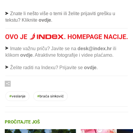
Znate li nešto više o temi ili želite prijaviti grešku u
tekstu? Kliknite
ovdje
.
Imate važnu priču? Javite se na
desk@index.hr
ili
klikom
ovdje
. Atraktivne fotografije i videe plaćamo.
Želite raditi na Indexu? Prijavite se
ovdje
.
#
veslanje
#
braća sinković
PROČITAJTE JOŠ