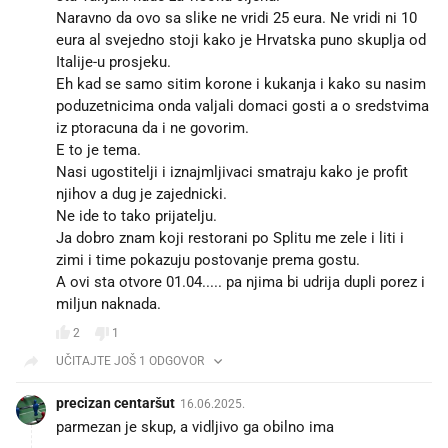
Naravno da ovo sa slike ne vridi 25 eura. Ne vridi ni 10
eura al svejedno stoji kako je Hrvatska puno skuplja od
Italije-u prosjeku.
Eh kad se samo sitim korone i kukanja i kako su nasim
poduzetnicima onda valjali domaci gosti a o sredstvima
iz ptoracuna da i ne govorim.
E to je tema.
Nasi ugostitelji i iznajmljivaci smatraju kako je profit
njihov a dug je zajednicki.
Ne ide to tako prijatelju.
Ja dobro znam koji restorani po Splitu me zele i liti i
zimi i time pokazuju postovanje prema gostu.
A ovi sta otvore 01.04..... pa njima bi udrija dupli porez i
miljun naknada.
2
1
UČITAJTE JOŠ 1 ODGOVOR
precizan centaršut
16.06.2025.
parmezan je skup, a vidljivo ga obilno ima