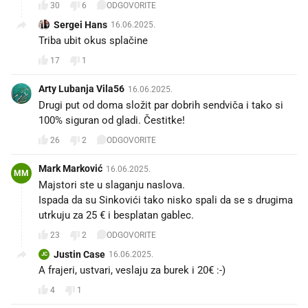
30
6
ODGOVORITE
Sergei Hans
16.06.2025.
Triba ubit okus splačine
17
1
Arty Lubanja Vila56
16.06.2025.
Drugi put od doma složit par dobrih sendviča i tako si
100% siguran od gladi. Čestitke!
26
2
ODGOVORITE
Mark Marković
16.06.2025.
MM
Majstori ste u slaganju naslova.
Ispada da su Sinkovići tako nisko spali da se s drugima
utrkuju za 25 € i besplatan gablec.
23
2
ODGOVORITE
Justin Case
16.06.2025.
JC
A frajeri, ustvari, veslaju za burek i 20€ :-)
4
1