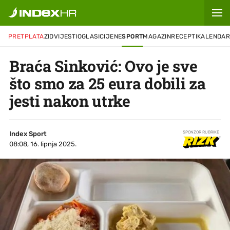
PRETPLATA
ZID
VIJESTI
OGLASI
CIJENE
SPORT
MAGAZIN
RECEPTI
KALENDA
Braća Sinković: Ovo je sve
što smo za 25 eura dobili za
jesti nakon utrke
Index Sport
SPONZOR RUBRIKE
08:08, 16. lipnja 2025.