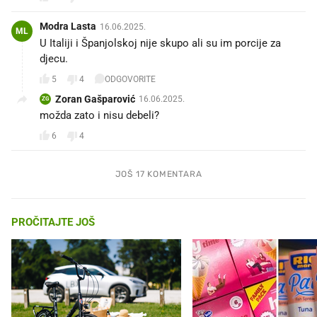
Modra Lasta
16.06.2025.
ML
U Italiji i Španjolskoj nije skupo ali su im porcije za
djecu.
5
4
ODGOVORITE
Zoran Gašparović
16.06.2025.
ZG
možda zato i nisu debeli? 🤪
6
4
JOŠ 17 KOMENTARA
PROČITAJTE JOŠ