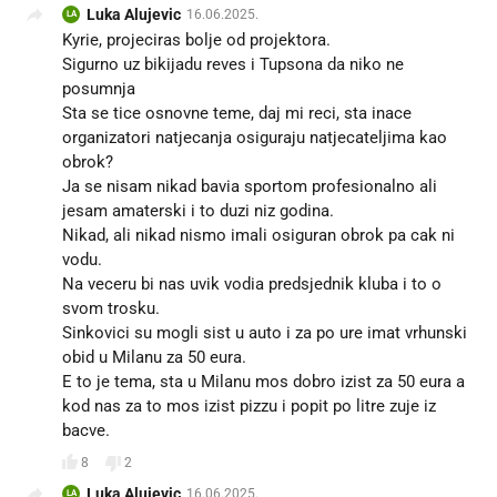
Luka Alujevic
16.06.2025.
LA
Kyrie, projeciras bolje od projektora.
Sigurno uz bikijadu reves i Tupsona da niko ne
posumnja 😉
Sta se tice osnovne teme, daj mi reci, sta inace
organizatori natjecanja osiguraju natjecateljima kao
obrok?
Ja se nisam nikad bavia sportom profesionalno ali
jesam amaterski i to duzi niz godina.
Nikad, ali nikad nismo imali osiguran obrok pa cak ni
vodu.
Na veceru bi nas uvik vodia predsjednik kluba i to o
svom trosku.
Sinkovici su mogli sist u auto i za po ure imat vrhunski
obid u Milanu za 50 eura.
E to je tema, sta u Milanu mos dobro izist za 50 eura a
kod nas za to mos izist pizzu i popit po litre zuje iz
bacve.
8
2
Luka Alujevic
16.06.2025.
LA