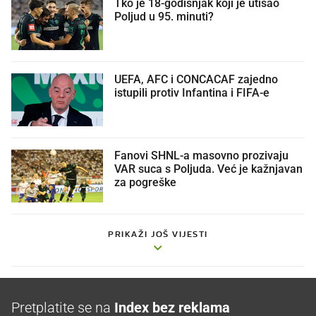
Tko je 18-godišnjak koji je utišao
Poljud u 95. minuti?
UEFA, AFC i CONCACAF zajedno
istupili protiv Infantina i FIFA-e
Fanovi SHNL-a masovno prozivaju
VAR suca s Poljuda. Već je kažnjavan
za pogreške
PRIKAŽI JOŠ VIJESTI
Pretplatite se na
Index bez reklama