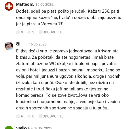
Matteo B.
16.06.2025.
Dođeš, uđeš pa pitaš pošto je ručak. Kažu ti 25€, pa ti
onda njima kažeš "ne, hvala" i dodeš u obližnju pizzeriu
jer je pizza u Vareseu 7€.
9
2
ODGOVORITE
čili 🌶️
16.06.2025.
E, jbg, dečki vrlo je zapravo jednostavno, u krivom ste
biznisu. Za početak, da ste nogometaši, imali biste
zlatom obložene WC školjke i toaletni papir, privatni
avion i hotel, jacuzzi i bazen, saunu i maserku, žene po
volji, par milijuna eura ugovor, alkohola, droge i noćnih
izlazaka kao u priči. Ovako ste dobili, bez obzira na
rezultate i trud, šaku jeftine talijanske tjestenine i
komad pereca. To se zove život..lova se vrti oko
kladionica i nogometne mafije, a veslanje kao i većina
drugih sporednih sportova ne spadaju u tu priču..
6
0
ODGOVORITE
Smiky FF
16.06.2025.