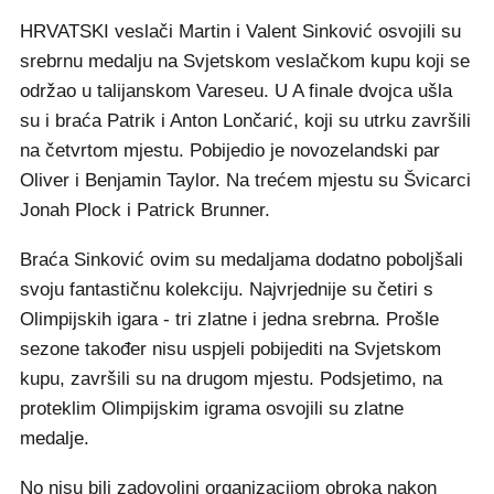
HRVATSKI veslači Martin i Valent Sinković osvojili su
srebrnu medalju na Svjetskom veslačkom kupu koji se
održao u talijanskom Vareseu. U A finale dvojca ušla
su i braća Patrik i Anton Lončarić, koji su utrku završili
na četvrtom mjestu. Pobijedio je novozelandski par
Oliver i Benjamin Taylor. Na trećem mjestu su Švicarci
Jonah Plock i Patrick Brunner.
Braća Sinković ovim su medaljama dodatno poboljšali
svoju fantastičnu kolekciju. Najvrjednije su četiri s
Olimpijskih igara - tri zlatne i jedna srebrna. Prošle
sezone također nisu uspjeli pobijediti na Svjetskom
kupu, završili su na drugom mjestu. Podsjetimo, na
proteklim Olimpijskim igrama osvojili su zlatne
medalje.
No nisu bili zadovoljni organizacijom obroka nakon