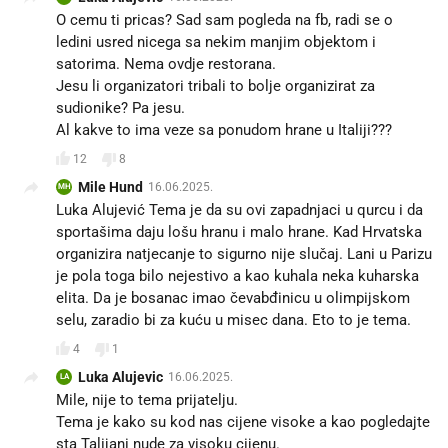
O cemu ti pricas? Sad sam pogleda na fb, radi se o
ledini usred nicega sa nekim manjim objektom i
satorima. Nema ovdje restorana.
Jesu li organizatori tribali to bolje organizirat za
sudionike? Pa jesu.
Al kakve to ima veze sa ponudom hrane u Italiji???
12
8
Mile Hund
16.06.2025.
MH
Luka Alujević Tema je da su ovi zapadnjaci u qurcu i da
sportašima daju lošu hranu i malo hrane. Kad Hrvatska
organizira natjecanje to sigurno nije slučaj. Lani u Parizu
je pola toga bilo nejestivo a kao kuhala neka kuharska
elita. Da je bosanac imao čevabđinicu u olimpijskom
selu, zaradio bi za kuću u misec dana. Eto to je tema.
4
1
Luka Alujevic
16.06.2025.
LA
Mile, nije to tema prijatelju.
Tema je kako su kod nas cijene visoke a kao pogledajte
sta Talijani nude za visoku cijenu.