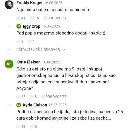
Freddy Kruger
16.06.2025.
Nije ništa bolje ni u našim bolnicama..
41
15
ODGOVORITE
Iggy Crop
16.06.2025.
IC
Pod popis mozemo slobodno dodati i skole ;)
9
1
UČITAJTE JOŠ 1 ODGOVOR
Kyrie Eleison
16.06.2025.
KE
Gdje su oni sto na clancima 9 losoj I skupoj
gastronomskoj ponudi u hrvatskoj isticu Italiju kao
primjer gdje se jede super kvalitetno I povoljno?
Anyone?
26
8
ODGOVORITE
Kyrie Eleison
16.06.2025.
KE
Podi ti u Unesic na bikijadu, isto je ledina, pa ces za 25
eura dobit komad janjetine I za sebe I za decka...
13
5