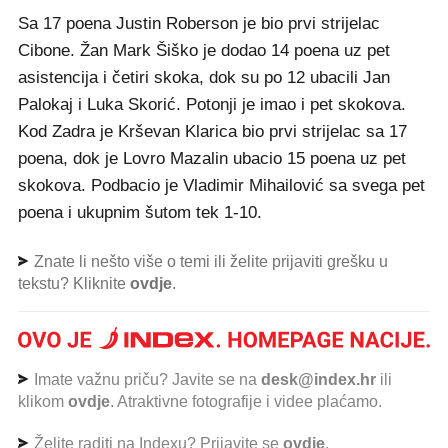
Sa 17 poena Justin Roberson je bio prvi strijelac
Cibone. Žan Mark Šiško je dodao 14 poena uz pet
asistencija i četiri skoka, dok su po 12 ubacili Jan
Palokaj i Luka Skorić. Potonji je imao i pet skokova.
Kod Zadra je Krševan Klarica bio prvi strijelac sa 17
poena, dok je Lovro Mazalin ubacio 15 poena uz pet
skokova. Podbacio je Vladimir Mihailović sa svega pet
poena i ukupnim šutom tek 1-10.
Znate li nešto više o temi ili želite prijaviti grešku u
tekstu? Kliknite
ovdje
.
Imate važnu priču? Javite se na
desk@index.hr
ili
klikom
ovdje
. Atraktivne fotografije i videe plaćamo.
Želite raditi na Indexu? Prijavite se
ovdje
.