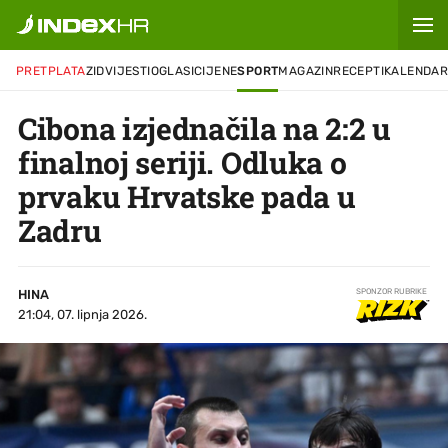
PRETPLATA
ZID
VIJESTI
OGLASI
CIJENE
SPORT
MAGAZIN
RECEPTI
KALENDA
Cibona izjednačila na 2:2 u
finalnoj seriji. Odluka o
prvaku Hrvatske pada u
Zadru
HINA
SPONZOR RUBRIKE
21:04, 07. lipnja 2026.