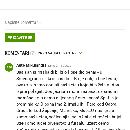
PRIJAVITE SE
KOMENTARI
(7)
Ante Mikulandra
prije 2 mjeseca
AM
Baš san si mislia di bi bilo lipše dić pehar - u
Smećogradu oli kod nas doli. Bolje doli, bit će fešta,
ovako bi samo gonjali našu dicu koja bi bižala a triba
ispite polagat. Još jednom moran napisat da smo mi
momčad koja nema ni jednog Amerikanca! Split ih je
prominia xy, Cibona ima 2, imaju ih i Parg kod Čabra,
Gradište kod Županje, Malinska, Muć...U nas igraju
samo naša dica, većina njizi se još nije ni počela brijat.
Uzeli smo jučer prvenstvo u futsalu, uzest ćemo i
košarkaško prvenstvo, cure iz Lovreća U-19 su prvakinje