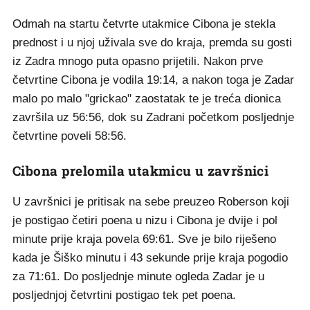
Odmah na startu četvrte utakmice Cibona je stekla
prednost i u njoj uživala sve do kraja, premda su gosti
iz Zadra mnogo puta opasno prijetili. Nakon prve
četvrtine Cibona je vodila 19:14, a nakon toga je Zadar
malo po malo "grickao" zaostatak te je treća dionica
završila uz 56:56, dok su Zadrani početkom posljednje
četvrtine poveli 58:56.
Cibona prelomila utakmicu u završnici
U završnici je pritisak na sebe preuzeo Roberson koji
je postigao četiri poena u nizu i Cibona je dvije i pol
minute prije kraja povela 69:61. Sve je bilo riješeno
kada je Šiško minutu i 43 sekunde prije kraja pogodio
za 71:61. Do posljednje minute ogleda Zadar je u
posljednjoj četvrtini postigao tek pet poena.