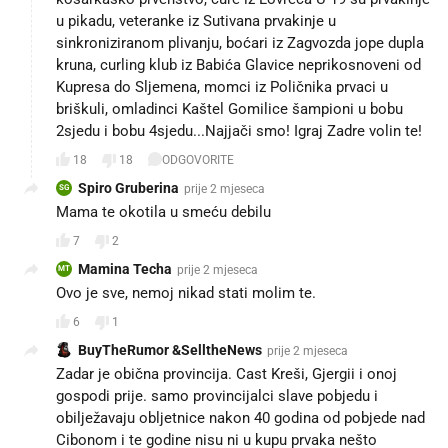
u pikadu, veteranke iz Sutivana prvakinje u
sinkroniziranom plivanju, boćari iz Zagvozda jope dupla
kruna, curling klub iz Babića Glavice neprikosnoveni od
Kupresa do Sljemena, momci iz Poličnika prvaci u
briškuli, omladinci Kaštel Gomilice šampioni u bobu
2sjedu i bobu 4sjedu...Najjači smo! Igraj Zadre volin te!
18
18
ODGOVORITE
Spiro Gruberina
prije 2 mjeseca
SG
Mama te okotila u smeću debilu
7
2
Mamina Techa
prije 2 mjeseca
MT
Ovo je sve, nemoj nikad stati molim te.
6
1
BuyTheRumor &SelltheNews
prije 2 mjeseca
Zadar je obična provincija. Cast Kreši, Gjergii i onoj
gospodi prije. samo provincijalci slave pobjedu i
obilježavaju obljetnice nakon 40 godina od pobjede nad
Cibonom i te godine nisu ni u kupu prvaka nešto