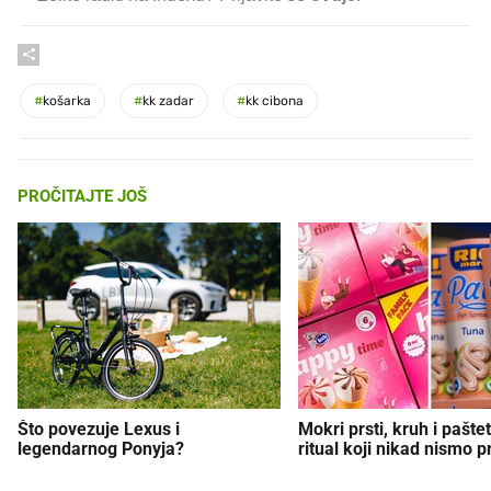
#
košarka
#
kk zadar
#
kk cibona
PROČITAJTE JOŠ
Što povezuje Lexus i
Mokri prsti, kruh i paštet
legendarnog Ponyja?
ritual koji nikad nismo p