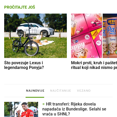
PROČITAJTE JOŠ
Što povezuje Lexus i
Mokri prsti, kruh i paštet
legendarnog Ponyja?
ritual koji nikad nismo p
NAJNOVIJE
NAJČITANIJE
VEZANO
HR transferi: Rijeka dovela
napadača iz Bundeslige. Selahi se
vraća u SHNL?