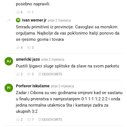
posebno napravili.
6
1
ivan werner jr
prije 2 mjeseca
IW
Smradu primitivni iz provincije. Cavoglavi sa morskim
orguljama. Najbolje da vas poklonimo Italiji ponovo da
se rjesimo govna i tovara
4
3
americki jazo
prije 2 mjeseca
AJ
Pustili ljigavci sluge splitske da slave na svom parketu
3
3
ODGOVORITE
Porfavor Iskučame
prije 2 mjeseca
PI
Zadar i Cibona su vec godinama smjesni kad se sastanu
u finalu prvenstva s namjestanjem 0:1 1:1 1:2 2:2 i onda
jedina normalna utakmica 5ta i kantanje zadra za
ukupnih 3:2
2
7
ODGOVORITE