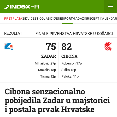
PRETPLATA
ZID
VIJESTI
OGLASI
CIJENE
SPORT
MAGAZIN
RECEPTI
KALENDA
REZULTAT
FINALE PRVENSTVA HRVATSKE U KOŠARCI
75
82
ZADAR
CIBONA
Mihailović 27p
Roberson 17p
Mazalin 13p
Šiško 13p
Tišma 12p
Palokaj 11p
Cibona senzacionalno
pobijedila Zadar u majstorici
i postala prvak Hrvatske