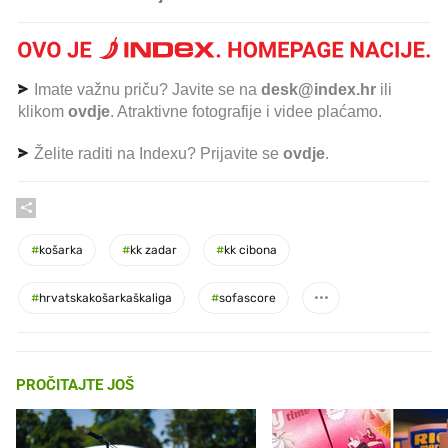
Imate važnu priču? Javite se na
desk@index.hr
ili
klikom
ovdje
. Atraktivne fotografije i videe plaćamo.
Želite raditi na Indexu? Prijavite se
ovdje
.
#
košarka
#
kk zadar
#
kk cibona
#
hrvatskakošarkaškaliga
#
sofascore
PROČITAJTE JOŠ