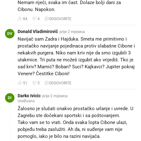
Nemam riječi, svaka im čast. Dolaze bolji dani za
Cibonu. Napokon.
84
4
ODGOVORITE
Donald Vladimirovič
prije 2 mjeseca
DV
Navijač sam Zadra i Hajduka. Smeta me primitivno i
prostačko navijanje pojedinaca protiv slabašne Cibone i
nekakvih purgera. Niko nam kriv nije da smo izgubili 3
utakmice. Tri puta ne možeš izgubit ako vrijediš. Tko je
sad kriv? Mamić? Boban? Suci? Kajkavci? Jupiter pokraj
Venere? Čestitke Ciboni!
51
5
ODGOVORITE
Darko Ivicic
prije 2 mjeseca
DI
Uređivano
Žalosno je slušati onakvo prostačko urlanje i uvrede. U
Zagrebu ste dočekani sportski i sa poštovanjem.
Tako vam se to vrati. Onda svaka lopta Cibone ulazi,
pobjeđu treba zaslužiti. Ah da, ni suđenje vam nije
pomoglo, iako je bilo na razini navijača.