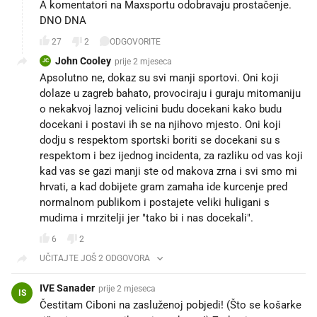
A komentatori na Maxsportu odobravaju prostačenje.
DNO DNA
27
2
ODGOVORITE
John Cooley
prije 2 mjeseca
JC
Apsolutno ne, dokaz su svi manji sportovi. Oni koji
dolaze u zagreb bahato, provociraju i guraju mitomaniju
o nekakvoj laznoj velicini budu docekani kako budu
docekani i postavi ih se na njihovo mjesto. Oni koji
dodju s respektom sportski boriti se docekani su s
respektom i bez ijednog incidenta, za razliku od vas koji
kad vas se gazi manji ste od makova zrna i svi smo mi
hrvati, a kad dobijete gram zamaha ide kurcenje pred
normalnom publikom i postajete veliki huligani s
mudima i mrzitelji jer "tako bi i nas docekali".
6
2
UČITAJTE JOŠ 2 ODGOVORA
IVE Sanader
prije 2 mjeseca
IS
Čestitam Ciboni na zasluženoj pobjedi! (Što se košarke