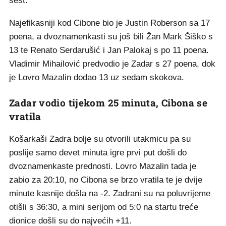
šest.
Najefikasniji kod Cibone bio je Justin Roberson sa 17
poena, a dvoznamenkasti su još bili Žan Mark Šiško s
13 te Renato Serdarušić i Jan Palokaj s po 11 poena.
Vladimir Mihailović predvodio je Zadar s 27 poena, dok
je Lovro Mazalin dodao 13 uz sedam skokova.
Zadar vodio tijekom 25 minuta, Cibona se
vratila
Košarkaši Zadra bolje su otvorili utakmicu pa su
poslije samo devet minuta igre prvi put došli do
dvoznamenkaste prednosti. Lovro Mazalin tada je
zabio za 20:10, no Cibona se brzo vratila te je dvije
minute kasnije došla na -2. Zadrani su na poluvrijeme
otišli s 36:30, a mini serijom od 5:0 na startu treće
dionice došli su do najvećih +11.