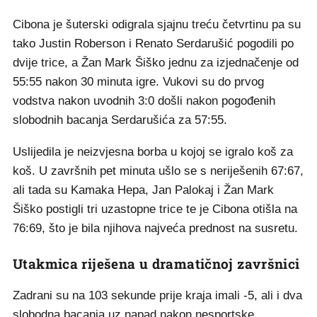
Cibona je šuterski odigrala sjajnu treću četvrtinu pa su
tako Justin Roberson i Renato Serdarušić pogodili po
dvije trice, a Žan Mark Šiško jednu za izjednačenje od
55:55 nakon 30 minuta igre. Vukovi su do prvog
vodstva nakon uvodnih 3:0 došli nakon pogođenih
slobodnih bacanja Serdarušića za 57:55.
Uslijedila je neizvjesna borba u kojoj se igralo koš za
koš. U završnih pet minuta ušlo se s neriješenih 67:67,
ali tada su Kamaka Hepa, Jan Palokaj i Žan Mark
Šiško postigli tri uzastopne trice te je Cibona otišla na
76:69, što je bila njihova najveća prednost na susretu.
Utakmica riješena u dramatičnoj završnici
Zadrani su na 103 sekunde prije kraja imali -5, ali i dva
slobodna bacanja uz napad nakon nesportske