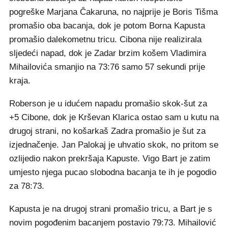
pogreške Marjana Čakaruna, no najprije je Boris Tišma
promašio oba bacanja, dok je potom Borna Kapusta
promašio dalekometnu tricu. Cibona nije realizirala
sljedeći napad, dok je Zadar brzim košem Vladimira
Mihailovića smanjio na 73:76 samo 57 sekundi prije
kraja.
Roberson je u idućem napadu promašio skok-šut za
+5 Cibone, dok je Krševan Klarica ostao sam u kutu na
drugoj strani, no košarkaš Zadra promašio je šut za
izjednačenje. Jan Palokaj je uhvatio skok, no pritom se
ozlijedio nakon prekršaja Kapuste. Vigo Bart je zatim
umjesto njega pucao slobodna bacanja te ih je pogodio
za 78:73.
Kapusta je na drugoj strani promašio tricu, a Bart je s
novim pogođenim bacanjem postavio 79:73. Mihailović