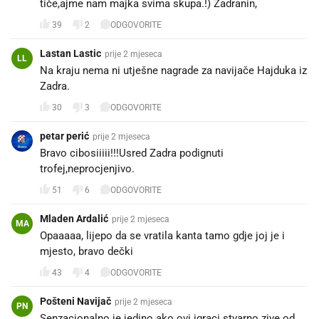
tiče,ajme nam majka svima skupa.!) Zadranin,
39
2
ODGOVORITE
Lastan Lastic
prije 2 mjeseca
LL
Na kraju nema ni utješne nagrade za navijače Hajduka iz
Zadra.
30
3
ODGOVORITE
petar perić
prije 2 mjeseca
Bravo cibosiiiii!!!Usred Zadra podignuti
trofej,neprocjenjivo.
51
6
ODGOVORITE
Mladen Ardalić
prije 2 mjeseca
MA
Opaaaaa, lijepo da se vratila kanta tamo gdje joj je i
mjesto, bravo dečki
43
4
ODGOVORITE
Pošteni Navijač
prije 2 mjeseca
PN
Senzacionalno je jedino ako ovi igraci stvarno zive od