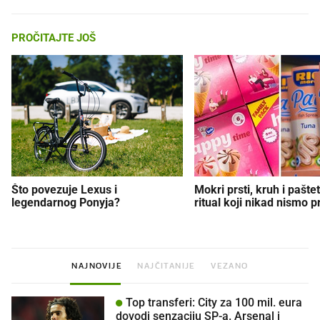
PROČITAJTE JOŠ
Što povezuje Lexus i
Mokri prsti, kruh i paštet
legendarnog Ponyja?
ritual koji nikad nismo p
NAJNOVIJE
NAJČITANIJE
VEZANO
Top transferi: City za 100 mil. eura
dovodi senzaciju SP-a. Arsenal i