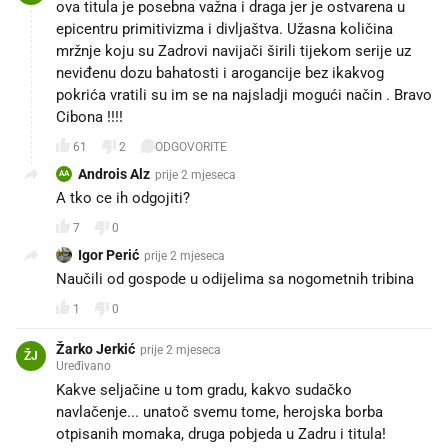
ova titula je posebna važna i draga jer je ostvarena u
epicentru primitivizma i divljaštva. Užasna količina
mržnje koju su Zadrovi navijači širili tijekom serije uz
neviđenu dozu bahatosti i arogancije bez ikakvog
pokrića vratili su im se na najsladji mogući način . Bravo
Cibona !!!!
61
2
ODGOVORITE
Androis Alz
prije 2 mjeseca
AA
A tko ce ih odgojiti?
7
0
Igor Perić
prije 2 mjeseca
Naučili od gospode u odijelima sa nogometnih tribina
1
0
Žarko Jerkić
prije 2 mjeseca
ŽJ
Uređivano
Kakve seljačine u tom gradu, kakvo sudačko
navlačenje... unatoč svemu tome, herojska borba
otpisanih momaka, druga pobjeda u Zadru i titula!