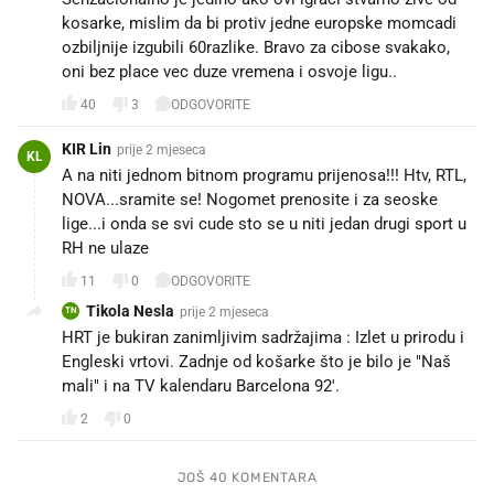
kosarke, mislim da bi protiv jedne europske momcadi
ozbiljnije izgubili 60razlike. Bravo za cibose svakako,
oni bez place vec duze vremena i osvoje ligu..
40
3
ODGOVORITE
KIR Lin
prije 2 mjeseca
KL
A na niti jednom bitnom programu prijenosa!!! Htv, RTL,
NOVA...sramite se! Nogomet prenosite i za seoske
lige...i onda se svi cude sto se u niti jedan drugi sport u
RH ne ulaze
11
0
ODGOVORITE
Tikola Nesla
prije 2 mjeseca
TN
HRT je bukiran zanimljivim sadržajima : Izlet u prirodu i
Engleski vrtovi. Zadnje od košarke što je bilo je "Naš
mali" i na TV kalendaru Barcelona 92'.
2
0
JOŠ 40 KOMENTARA