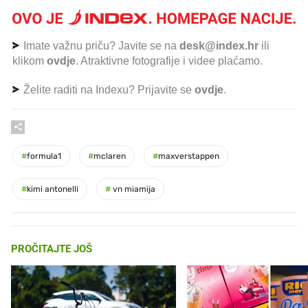
Imate važnu priču? Javite se na
desk@index.hr
ili
klikom
ovdje
. Atraktivne fotografije i videe plaćamo.
Želite raditi na Indexu? Prijavite se
ovdje
.
#
formula1
#
mclaren
#
maxverstappen
#
kimi antonelli
#
vn miamija
PROČITAJTE JOŠ