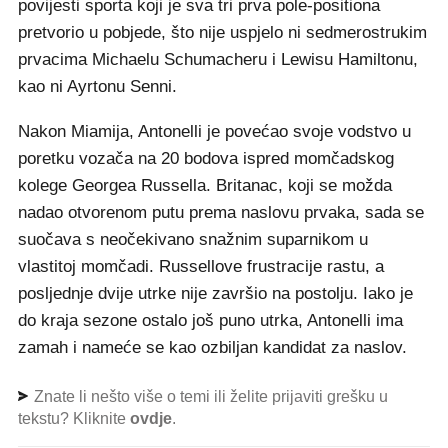
povijesti sporta koji je sva tri prva pole-positiona
pretvorio u pobjede, što nije uspjelo ni sedmerostrukim
prvacima Michaelu Schumacheru i Lewisu Hamiltonu,
kao ni Ayrtonu Senni.
Nakon Miamija, Antonelli je povećao svoje vodstvo u
poretku vozača na 20 bodova ispred momčadskog
kolege Georgea Russella. Britanac, koji se možda
nadao otvorenom putu prema naslovu prvaka, sada se
suočava s neočekivano snažnim suparnikom u
vlastitoj momčadi. Russellove frustracije rastu, a
posljednje dvije utrke nije završio na postolju. Iako je
do kraja sezone ostalo još puno utrka, Antonelli ima
zamah i nameće se kao ozbiljan kandidat za naslov.
Znate li nešto više o temi ili želite prijaviti grešku u
tekstu? Kliknite
ovdje
.