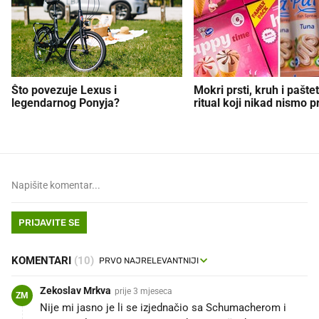
Što povezuje Lexus i
Mokri prsti, kruh i paštet
legendarnog Ponyja?
ritual koji nikad nismo p
PRIJAVITE SE
KOMENTARI
(10)
Zekoslav Mrkva
prije 3 mjeseca
ZM
Nije mi jasno je li se izjednačio sa Schumacherom i