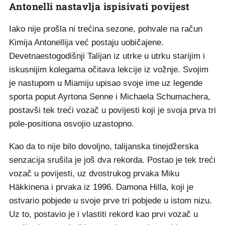
Antonelli nastavlja ispisivati povijest
Iako nije prošla ni trećina sezone, pohvale na račun
Kimija Antonellija već postaju uobičajene.
Devetnaestogodišnji Talijan iz utrke u utrku starijim i
iskusnijim kolegama očitava lekcije iz vožnje. Svojim
je nastupom u Miamiju upisao svoje ime uz legende
sporta poput Ayrtona Senne i Michaela Schumachera,
postavši tek treći vozač u povijesti koji je svoja prva tri
pole-positiona osvojio uzastopno.
Kao da to nije bilo dovoljno, talijanska tinejdžerska
senzacija srušila je još dva rekorda. Postao je tek treći
vozač u povijesti, uz dvostrukog prvaka Miku
Häkkinena i prvaka iz 1996. Damona Hilla, koji je
ostvario pobjede u svoje prve tri pobjede u istom nizu.
Uz to, postavio je i vlastiti rekord kao prvi vozač u