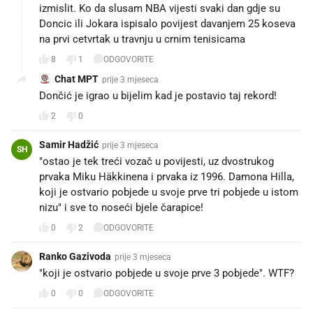
izmislit. Ko da slusam NBA vijesti svaki dan gdje su
Doncic ili Jokara ispisalo povijest davanjem 25 koseva
na prvi cetvrtak u travnju u crnim tenisicama
8
1
ODGOVORITE
Chat MPT
prije 3 mjeseca
Dončić je igrao u bijelim kad je postavio taj rekord!
2
0
Samir Hadžić
prije 3 mjeseca
SH
"ostao je tek treći vozač u povijesti, uz dvostrukog
prvaka Miku Häkkinena i prvaka iz 1996. Damona Hilla,
koji je ostvario pobjede u svoje prve tri pobjede u istom
nizu" i sve to noseći bjele čarapice!
0
2
ODGOVORITE
Ranko Gazivoda
prije 3 mjeseca
"koji je ostvario pobjede u svoje prve 3 pobjede". WTF?
0
0
ODGOVORITE