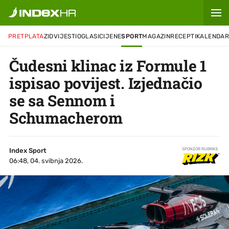
PRETPLATA
ZID
VIJESTI
OGLASI
CIJENE
SPORT
MAGAZIN
RECEPTI
KALENDA
Čudesni klinac iz Formule 1
ispisao povijest. Izjednačio
se sa Sennom i
Schumacherom
Index Sport
SPONZOR RUBRIKE
06:48, 04. svibnja 2026.