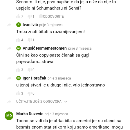
Sennom ili nije, prvo napišete da je, a niže da nije to
uspjelo ni Schumacheru ni Senni?
7
1
ODGOVORITE
Ivan Ivić
prije 3 mjeseca
II
Treba znati čitati s razumijevanjem!
4
1
Anusić Nomemestomen
prije 3 mjeseca
AN
Čini se kao copy-paste članak sa gugl
prijevodom...strava
3
0
Igor Horaček
prije 3 mjeseca
IH
u jenoj stvari je u drugoj nije, vrlo jednostavno
3
0
UČITAJTE JOŠ 2 ODGOVORA
Marko Duzevic
prije 3 mjeseca
MD
Tocno se vidi da je utrka bila u americi jer su clanci sa
besmislenom statistikom koju samo amerikanci mogu